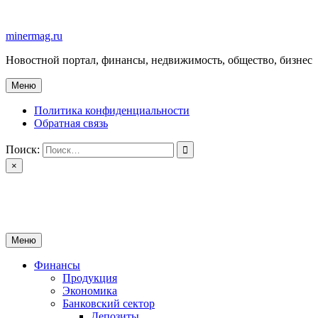
Перейти
к
minermag.ru
содержимому
Новостной портал, финансы, недвижимость, общество, бизнес
Меню
Политика конфиденциальности
Обратная связь
Поиск:
×
minermag.ru
Новостной портал, финансы, недвижимость, общество, бизнес
Меню
Финансы
Продукция
Экономика
Банковский сектор
Депозиты