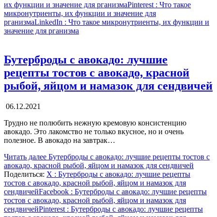
их функции и значение для рганизма
Pinterest
: Что такое
микронутриенты, их функции и значение для
рганизма
LinkedIn
: Что такое микронутриенты, их функции и
значение для рганизма
Бутерброды с авокадо: лучшие
рецепты тостов с авокадо, красной
рыбой, яйцом и намазок для сендвичей
06.12.2021
Трудно не полюбить нежную кремовую консистенцию
авокадо. Это лакомство не только вкусное, но и очень
полезное. В авокадо на завтрак…
Читать далее
Бутерброды с авокадо: лучшие рецепты тостов с
авокадо, красной рыбой, яйцом и намазок для сендвичей
Поделиться:
X
: Бутерброды с авокадо: лучшие рецепты
тостов с авокадо, красной рыбой, яйцом и намазок для
сендвичей
Facebook
: Бутерброды с авокадо: лучшие рецепты
тостов с авокадо, красной рыбой, яйцом и намазок для
сендвичей
Pinterest
: Бутерброды с авокадо: лучшие рецепты