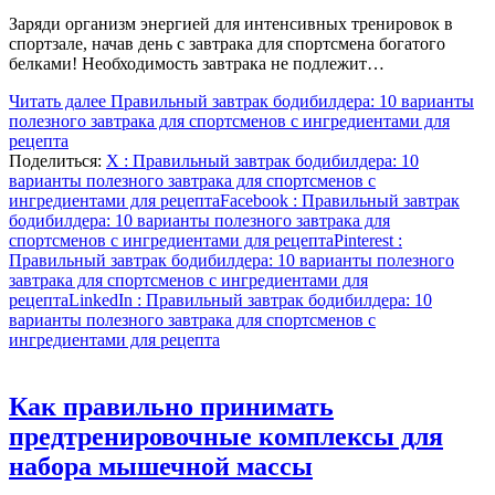
Заряди организм энергией для интенсивных тренировок в
спортзале, начав день с завтрака для спортсмена богатого
белками! Необходимость завтрака не подлежит…
Читать далее
Правильный завтрак бодибилдера: 10 варианты
полезного завтрака для спортсменов с ингредиентами для
рецепта
Поделиться:
X
: Правильный завтрак бодибилдера: 10
варианты полезного завтрака для спортсменов с
ингредиентами для рецепта
Facebook
: Правильный завтрак
бодибилдера: 10 варианты полезного завтрака для
спортсменов с ингредиентами для рецепта
Pinterest
:
Правильный завтрак бодибилдера: 10 варианты полезного
завтрака для спортсменов с ингредиентами для
рецепта
LinkedIn
: Правильный завтрак бодибилдера: 10
варианты полезного завтрака для спортсменов с
ингредиентами для рецепта
Как правильно принимать
предтренировочные комплексы для
набора мышечной массы