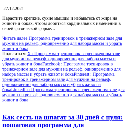
27.12.2021
Нарастите крепкие, сухие мышцы и избавьтесь от жира на
животе и боках, чтобы добиться кардинальных изменений в
своей физической форме…
Читать далее
Программа тренировок в тренажерном зале для
мужчин на рельеф, одновременно для набора массы и убрать
живот и бока
Поделиться:
X
: Программа тренировок в тренажерном зале
для мужчин на рельеф, одновременно для набора массы и
убрать живот и бока
Facebook
: Программа тренировок в
тренажерном зале для мужчин на рельеф, одновременно для
набора массы и убрать живот и бока
Pinterest
: Программа
тренировок в тренажерном зале для мужчин на рельеф,
одновременно для набора массы и убрать живот и
бока
LinkedIn
: Программа тренировок в тренажерном зале для
мужчин на рельеф, одновременно для набора массы и убрать
живот и бока
Как сесть на шпагат за 30 дней с нуля:
пошаговая программа для