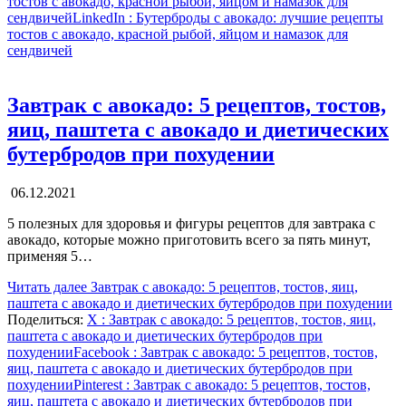
тостов с авокадо, красной рыбой, яйцом и намазок для
сендвичей
LinkedIn
: Бутерброды с авокадо: лучшие рецепты
тостов с авокадо, красной рыбой, яйцом и намазок для
сендвичей
Завтрак с авокадо: 5 рецептов, тостов,
яиц, паштета с авокадо и диетических
бутербродов при похудении
06.12.2021
5 полезных для здоровья и фигуры рецептов для завтрака с
авокадо, которые можно приготовить всего за пять минут,
применяя 5…
Читать далее
Завтрак с авокадо: 5 рецептов, тостов, яиц,
паштета с авокадо и диетических бутербродов при похудении
Поделиться:
X
: Завтрак с авокадо: 5 рецептов, тостов, яиц,
паштета с авокадо и диетических бутербродов при
похудении
Facebook
: Завтрак с авокадо: 5 рецептов, тостов,
яиц, паштета с авокадо и диетических бутербродов при
похудении
Pinterest
: Завтрак с авокадо: 5 рецептов, тостов,
яиц, паштета с авокадо и диетических бутербродов при