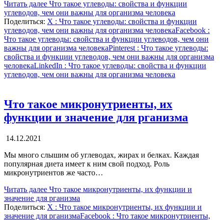
Читать далее
Что такое углеводы: свойства и функции
углеводов, чем они важны для организма человека
Поделиться:
X
: Что такое углеводы: свойства и функции
углеводов, чем они важны для организма человека
Facebook
:
Что такое углеводы: свойства и функции углеводов, чем они
важны для организма человека
Pinterest
: Что такое углеводы:
свойства и функции углеводов, чем они важны для организма
человека
LinkedIn
: Что такое углеводы: свойства и функции
углеводов, чем они важны для организма человека
Что такое микронутриенты, их
функции и значение для рганизма
14.12.2021
Мы много слышим об углеводах, жирах и белках. Каждая
популярная диета имеет к ним свой подход. Роль
микронутриентов же часто…
Читать далее
Что такое микронутриенты, их функции и
значение для рганизма
Поделиться:
X
: Что такое микронутриенты, их функции и
значение для рганизма
Facebook
: Что такое микронутриенты,