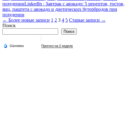
похудении
LinkedIn
: Завтрак с авокадо: 5 рецептов, тостов,
яиц, паштета с авокадо и диетических бутербродов при
похудении
Пагинация
← Более новые записи
1
2
3
4
5
Старые записи →
Поиск
записей
Поиск