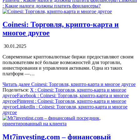
Pinterest
: Какие налоги должны платить фрилансеры?
LinkedIn
: Какие налоги должны платить фрилансеры?
Coinesi: Торговля, крипто-карта и
многое другое
30.01.2025
Современные криптовалютные биржи предоставляют своим
пользователям всё больше возможностей для торговли,
инвестирования и управления активами. Одна из таких
платформ —…
Читать далее
Coinesi: Торговля, крипто-карта и многое другое
Поделиться:
X
: Coinesi: Торговля, крипто-карта и многое
другое
Facebook
: Coinesi: Торговля, крипто-карта и многое
другое
Pinterest
: Coinesi: Торговля, крипто-карта и многое
другое
LinkedIn
: Coinesi: Торговля, крипто-карта и многое
другое
Mt7investing.com – финансовый