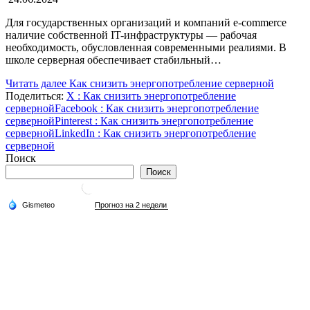
Для государственных организаций и компаний e-commerce
наличие собственной IT-инфраструктуры — рабочая
необходимость, обусловленная современными реалиями. В
школе серверная обеспечивает стабильный…
Читать далее
Как снизить энергопотребление серверной
Поделиться:
X
: Как снизить энергопотребление
серверной
Facebook
: Как снизить энергопотребление
серверной
Pinterest
: Как снизить энергопотребление
серверной
LinkedIn
: Как снизить энергопотребление
серверной
Поиск
Поиск