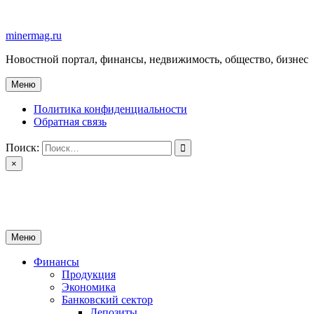
Перейти
к
minermag.ru
содержимому
Новостной портал, финансы, недвижимость, общество, бизнес
Меню
Политика конфиденциальности
Обратная связь
Поиск:
×
minermag.ru
Новостной портал, финансы, недвижимость, общество, бизнес
Меню
Финансы
Продукция
Экономика
Банковский сектор
Депозиты