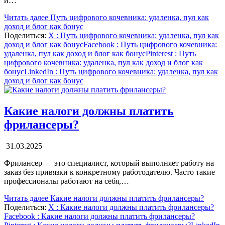
и…
Читать далее
Путь цифрового кочевника: удаленка, пул как
доход и блог как бонус
Поделиться:
X
: Путь цифрового кочевника: удаленка, пул как
доход и блог как бонус
Facebook
: Путь цифрового кочевника:
удаленка, пул как доход и блог как бонус
Pinterest
: Путь
цифрового кочевника: удаленка, пул как доход и блог как
бонус
LinkedIn
: Путь цифрового кочевника: удаленка, пул как
доход и блог как бонус
Какие налоги должны платить
фрилансеры?
31.03.2025
Фрилансер — это специалист, который выполняет работу на
заказ без привязки к конкретному работодателю. Часто такие
профессионалы работают на себя,…
Читать далее
Какие налоги должны платить фрилансеры?
Поделиться:
X
: Какие налоги должны платить фрилансеры?
Facebook
: Какие налоги должны платить фрилансеры?