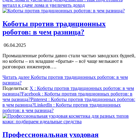
металл к сдаче лома и увеличить доход
Коботы против традиционных
роботов: в чем разница?
06.04.2025
Промышленные роботы давно стали частью заводских будней,
но коботы – их младшие «братья» – всё чаще мелькают в
разговорах инженеров….
Читать далее
Коботы против традиционных роботов: в чем
разница?
Поделиться:
X
: Коботы против традиционных роботов: в чем
разница?
Facebook
: Коботы против традиционных роботов: в
чем разница?
Pinterest
: Коботы против традиционных роботов:
в чем разница?
LinkedIn
: Коботы против традиционных
роботов: в чем разница?
Профессиональная уходовая