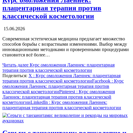
плацентарная терапия против
классической косметологии
15.06.2026
Современная эстетическая медицина предлагает множество
способов борьбы с возрастными изменениями. Выбор между
инновационными методиками и проверенными процедурами
становится всё более…
Читать далее
Курс омоложения Лаеннек: плацентарная
терапия против классической косметологии
Поделиться:
X
: Курс омоложения Лаеннек: плацентарная
терапия против классической косметологии
Facebook
: Курс
омоложения Лаеннек: плацентарная терапия против
классической косметологии
Pinterest
: Курс омоложения
Лаеннек: плацентарная терапия против классической
косметологии
LinkedIn
: Курс омоложения Лаеннек:
плацентарная терапия против классической косметологии