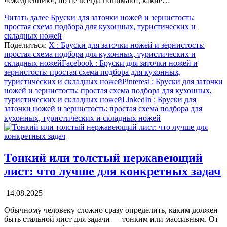
«ежедневник», но не всегда понимают, какие…
Читать далее
Бруски для заточки ножей и зернистость:
простая схема подбора для кухонных, туристических и
складных ножей
Поделиться:
X
: Бруски для заточки ножей и зернистость:
простая схема подбора для кухонных, туристических и
складных ножей
Facebook
: Бруски для заточки ножей и
зернистость: простая схема подбора для кухонных,
туристических и складных ножей
Pinterest
: Бруски для заточки
ножей и зернистость: простая схема подбора для кухонных,
туристических и складных ножей
LinkedIn
: Бруски для
заточки ножей и зернистость: простая схема подбора для
кухонных, туристических и складных ножей
Тонкий или толстый нержавеющий
лист: что лучше для конкретных задач
14.08.2025
Обычному человеку сложно сразу определить, каким должен
быть стальной лист для задачи — тонким или массивным. От