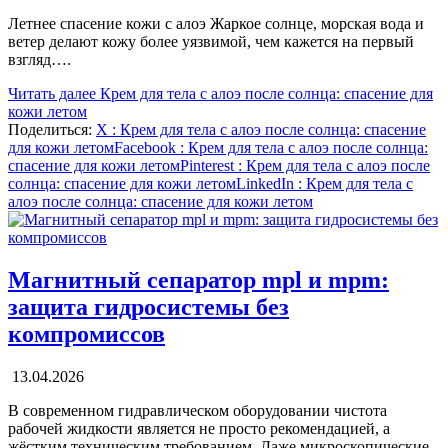
Летнее спасение кожи с алоэ Жаркое солнце, морская вода и
ветер делают кожу более уязвимой, чем кажется на первый
взгляд….
Читать далее
Крем для тела с алоэ после солнца: спасение для
кожи летом
Поделиться:
X
: Крем для тела с алоэ после солнца: спасение
для кожи летом
Facebook
: Крем для тела с алоэ после солнца:
спасение для кожи летом
Pinterest
: Крем для тела с алоэ после
солнца: спасение для кожи летом
LinkedIn
: Крем для тела с
алоэ после солнца: спасение для кожи летом
Магнитный сепаратор mpl и mpm:
защита гидросистемы без
компромиссов
13.04.2026
В современном гидравлическом оборудовании чистота
рабочей жидкости является не просто рекомендацией, а
жёстким техническим требованием. Даже микроскопические