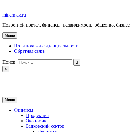
Перейти
к
minermag.ru
содержимому
Новостной портал, финансы, недвижимость, общество, бизнес
Меню
Политика конфиденциальности
Обратная связь
Поиск:
×
minermag.ru
Новостной портал, финансы, недвижимость, общество, бизнес
Меню
Финансы
Продукция
Экономика
Банковский сектор
Депозиты