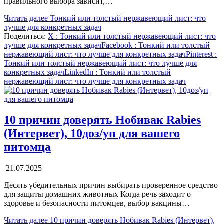
правильного выбора зависит,…
Читать далее
Тонкий или толстый нержавеющий лист: что
лучше для конкретных задач
Поделиться:
X
: Тонкий или толстый нержавеющий лист: что
лучше для конкретных задач
Facebook
: Тонкий или толстый
нержавеющий лист: что лучше для конкретных задач
Pinterest
:
Тонкий или толстый нержавеющий лист: что лучше для
конкретных задач
LinkedIn
: Тонкий или толстый
нержавеющий лист: что лучше для конкретных задач
10 причин доверять Нобивак Rabies
(Интервет), 10доз/уп для вашего
питомца
21.07.2025
Десять убедительных причин выбирать проверенное средство
для защиты домашних животных Когда речь заходит о
здоровье и безопасности питомцев, выбор вакцины…
Читать далее
10 причин доверять Нобивак Rabies (Интервет),