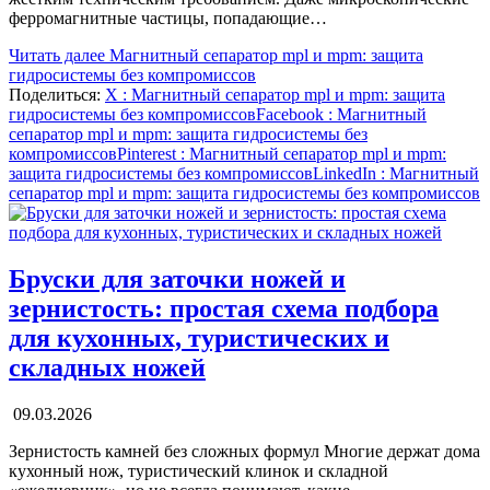
ферромагнитные частицы, попадающие…
Читать далее
Магнитный сепаратор mpl и mpm: защита
гидросистемы без компромиссов
Поделиться:
X
: Магнитный сепаратор mpl и mpm: защита
гидросистемы без компромиссов
Facebook
: Магнитный
сепаратор mpl и mpm: защита гидросистемы без
компромиссов
Pinterest
: Магнитный сепаратор mpl и mpm:
защита гидросистемы без компромиссов
LinkedIn
: Магнитный
сепаратор mpl и mpm: защита гидросистемы без компромиссов
Бруски для заточки ножей и
зернистость: простая схема подбора
для кухонных, туристических и
складных ножей
09.03.2026
Зернистость камней без сложных формул Многие держат дома
кухонный нож, туристический клинок и складной