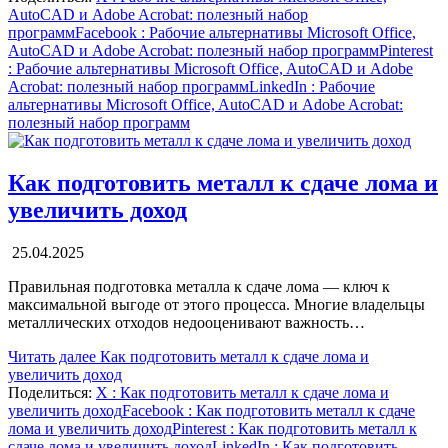
AutoCAD и Adobe Acrobat: полезный набор
программ
Facebook
: Рабочие альтернативы Microsoft Office,
AutoCAD и Adobe Acrobat: полезный набор программ
Pinterest
: Рабочие альтернативы Microsoft Office, AutoCAD и Adobe
Acrobat: полезный набор программ
LinkedIn
: Рабочие
альтернативы Microsoft Office, AutoCAD и Adobe Acrobat:
полезный набор программ
Как подготовить металл к сдаче лома и
увеличить доход
25.04.2025
Правильная подготовка металла к сдаче лома — ключ к
максимальной выгоде от этого процесса. Многие владельцы
металлических отходов недооценивают важность…
Читать далее
Как подготовить металл к сдаче лома и
увеличить доход
Поделиться:
X
: Как подготовить металл к сдаче лома и
увеличить доход
Facebook
: Как подготовить металл к сдаче
лома и увеличить доход
Pinterest
: Как подготовить металл к
сдаче лома и увеличить доход
LinkedIn
: Как подготовить