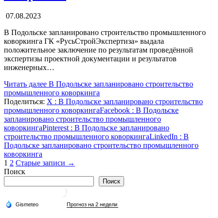
07.08.2023
В Подольске запланировано строительство промышленного
коворкинга ГК «РусьСтройЭкспертиза» выдала
положительное заключение по результатам проведённой
экспертизы проектной документации и результатов
инженерных…
Читать далее
В Подольске запланировано строительство
промышленного коворкинга
Поделиться:
X
: В Подольске запланировано строительство
промышленного коворкинга
Facebook
: В Подольске
запланировано строительство промышленного
коворкинга
Pinterest
: В Подольске запланировано
строительство промышленного коворкинга
LinkedIn
: В
Подольске запланировано строительство промышленного
коворкинга
Пагинация
1
2
Старые записи →
Поиск
записей
Поиск