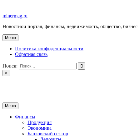
Перейти
к
minermag.ru
содержимому
Новостной портал, финансы, недвижимость, общество, бизнес
Меню
Политика конфиденциальности
Обратная связь
Поиск:
×
minermag.ru
Новостной портал, финансы, недвижимость, общество, бизнес
Меню
Финансы
Продукция
Экономика
Банковский сектор
Депозиты