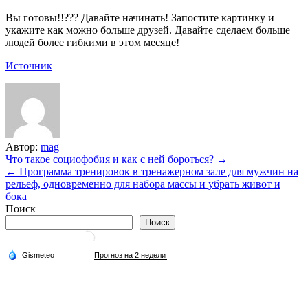
Вы готовы!!??? Давайте начинать! Запостите картинку и
укажите как можно больше друзей. Давайте сделаем больше
людей более гибкими в этом месяце!
Источник
Автор:
mag
Навигация
Что такое социофобия и как с ней бороться? →
← Программа тренировок в тренажерном зале для мужчин на
по
рельеф, одновременно для набора массы и убрать живот и
записям
бока
Поиск
Поиск