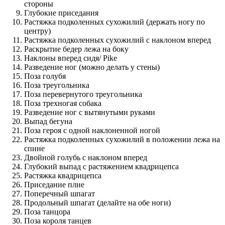
стороны
Глубокие приседания
Растяжка подколенных сухожилий (держать ногу по
центру)
Растяжка подколенных сухожилий с наклоном вперед
Раскрытие бедер лежа на боку
Наклоны вперед сидя/ Pike
Разведение ног (можно делать у стены)
Поза голубя
Поза треугольника
Поза перевернутого треугольника
Поза трехногая собака
Разведение ног с вытянутыми руками
Выпад бегуна
Поза героя с одной наклоненной ногой
Растяжка подколенных сухожилий в положении лежа на
спине
Двойной голубь с наклоном вперед
Глубокий выпад с растяжением квадрицепса
Растяжка квадрицепса
Приседание плие
Поперечный шпагат
Продольный шпагат (делайте на обе ноги)
Поза танцора
Поза короля танцев