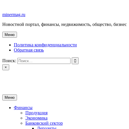
Перейти
к
minermag.ru
содержимому
Новостной портал, финансы, недвижимость, общество, бизнес
Меню
Политика конфиденциальности
Обратная связь
Поиск:
×
minermag.ru
Новостной портал, финансы, недвижимость, общество, бизнес
Меню
Финансы
Продукция
Экономика
Банковский сектор
Депозиты