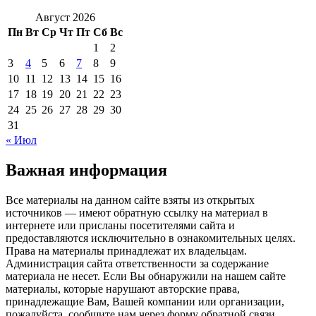
Август 2026
Пн
Вт
Ср
Чт
Пт
Сб
Вс
1
2
3
4
5
6
7
8
9
10
11
12
13
14
15
16
17
18
19
20
21
22
23
24
25
26
27
28
29
30
31
« Июл
Важная информация
Все материалы на данном сайте взяты из открытых
источников — имеют обратную ссылку на материал в
интернете или присланы посетителями сайта и
предоставляются исключительно в ознакомительных целях.
Права на материалы принадлежат их владельцам.
Администрация сайта ответственности за содержание
материала не несет. Если Вы обнаружили на нашем сайте
материалы, которые нарушают авторские права,
принадлежащие Вам, Вашей компании или организации,
пожалуйста, сообщите нам через форму обратной связи.