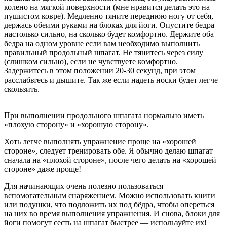
колено на мягкой поверхности (мне нравится делать это на
пушистом ковре). Медленно тяните переднюю ногу от себя,
держась обеими руками на блоках для йоги. Опустите бедра
настолько сильно, на сколько будет комфортно. Держите оба
бедра на одном уровне если вам необходимо выполнить
правильный продольный шпагат. Не тянитесь через силу
(слишком сильно), если не чувствуете комфортно.
Задержитесь в этом положении 20-30 секунд, при этом
расслабьтесь и дышите. Так же если надеть носки будет легче
скользить.
При выполнении продольного шпагата нормально иметь
«плохую сторону» и «хорошую сторону».
Хоть легче выполнять упражнение проще на «хорошей
стороне», следует тренировать обе. Я обычно делаю шпагат
сначала на «плохой стороне», после чего делать на «хорошей
стороне» даже проще!
Для начинающих очень полезно пользоваться
вспомогательным снаряжением. Можно использовать книги
или подушки, что подложить их под бёдра, чтобы опереться
на них во время выполнения упражнения. И снова, блоки для
йоги помогут сесть на шпагат быстрее — используйте их!