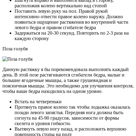
Шагнуть вправо и выполнить выпад в сторону,
расположив колено вертикально над стопой
Поставить левую руку на пол. Правой рукой
интенсивно отвести правое колено наружу. Должно
появиться ощущение растяжения во внутренней части
левого бедра и правом сгибателе бедра
Задержаться на 20-30 секунд. Повторить по 2-3 раза на
каждую сторону
Поза голубя
Данную растяжку я бы порекомендовала выполнять каждый
день. В этой позе растягиваются сгибатели бедра, малые и
большие ягодичные мышцы, а также грушевидная и
поясничная мышцы. Это необходимо для улучшения контроля,
чтобы ваши бедра находились на одном уровне.
Встать на четвереньки
Протянуть правое колено так чтобы лодыжка оказалась
позади левого запястья. Передняя нога должна быть
согнута на 45-90 градусов, зависимости от формы
скелета и уровня гибкости.
Вытянуть левую ногу назад, и расположить верхнюю
поверхность стопы на полу