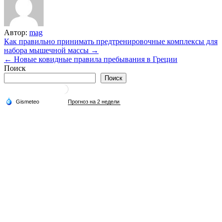
Автор:
mag
Навигация
Как правильно принимать предтренировочные комплексы для
набора мышечной массы →
по
← Новые ковидные правила пребывания в Греции
записям
Поиск
Поиск