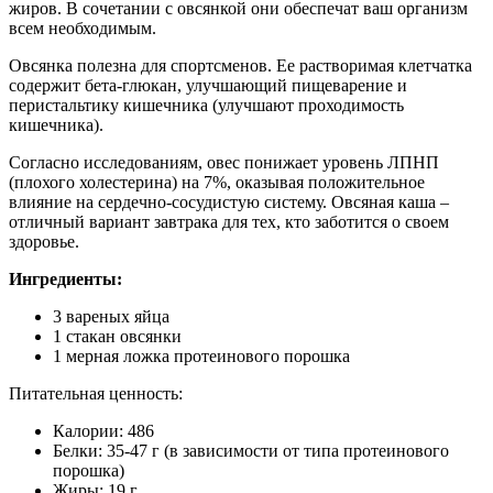
жиров. В сочетании с овсянкой они обеспечат ваш организм
всем необходимым.
Овсянка полезна для спортсменов. Ее растворимая клетчатка
содержит бета-глюкан, улучшающий пищеварение и
перистальтику кишечника (улучшают проходимость
кишечника).
Согласно исследованиям, овес понижает уровень ЛПНП
(плохого холестерина) на 7%, оказывая положительное
влияние на сердечно-сосудистую систему. Овсяная каша –
отличный вариант завтрака для тех, кто заботится о своем
здоровье.
Ингредиенты:
3 вареных яйца
1 стакан овсянки
1 мерная ложка протеинового порошка
Питательная ценность:
Калории: 486
Белки: 35-47 г (в зависимости от типа протеинового
порошка)
Жиры: 19 г