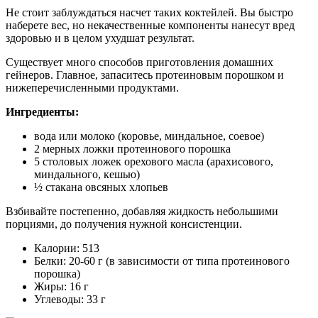
Не стоит заблуждаться насчет таких коктейлей. Вы быстро
наберете вес, но некачественные компоненты нанесут вред
здоровью и в целом ухудшат результат.
Существует много способов приготовления домашних
гейнеров. Главное, запаситесь протеиновым порошком и
нижеперечисленными продуктами.
Ингредиенты:
вода или молоко (коровье, миндальное, соевое)
2 мерных ложки протеинового порошка
5 столовых ложек орехового масла (арахисового,
миндального, кешью)
½ стакана овсяных хлопьев
Взбивайте постепенно, добавляя жидкость небольшими
порциями, до получения нужной консистенции.
Калории: 513
Белки: 20-60 г (в зависимости от типа протеинового
порошка)
Жиры: 16 г
Углеводы: 33 г