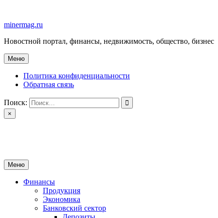
Перейти
к
minermag.ru
содержимому
Новостной портал, финансы, недвижимость, общество, бизнес
Меню
Политика конфиденциальности
Обратная связь
Поиск:
×
minermag.ru
Новостной портал, финансы, недвижимость, общество, бизнес
Меню
Финансы
Продукция
Экономика
Банковский сектор
Депозиты