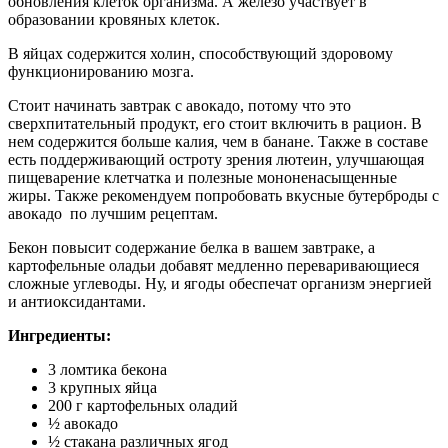
обновления клеток организма. А железо участвует в
образовании кровяных клеток.
В яйцах содержится холин, способствующий здоровому
функционированию мозга.
Стоит начинать завтрак с авокадо, потому что это
сверхпитательный продукт, его стоит включить в рацион. В
нем содержится больше калия, чем в банане. Также в составе
есть поддерживающий остроту зрения лютеин, улучшающая
пищеварение клетчатка и полезные мононенасыщенные
жиры. Также рекомендуем попробовать вкусные бутерброды с
авокадо по лучшим рецептам.
Бекон повысит содержание белка в вашем завтраке, а
картофельные оладьи добавят медленно переваривающиеся
сложные углеводы. Ну, и ягоды обеспечат организм энергией
и антиоксидантами.
Ингредиенты:
3 ломтика бекона
3 крупных яйца
200 г картофельных оладий
½ авокадо
½ стакана различных ягод