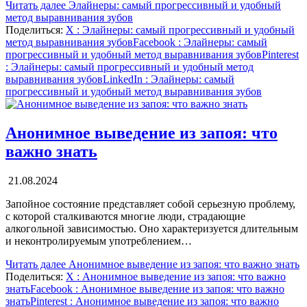
Читать далее
Элайнеры: самый прогрессивный и удобный
метод выравнивания зубов
Поделиться:
X
: Элайнеры: самый прогрессивный и удобный
метод выравнивания зубов
Facebook
: Элайнеры: самый
прогрессивный и удобный метод выравнивания зубов
Pinterest
: Элайнеры: самый прогрессивный и удобный метод
выравнивания зубов
LinkedIn
: Элайнеры: самый
прогрессивный и удобный метод выравнивания зубов
Анонимное выведение из запоя: что
важно знать
21.08.2024
Запойное состояние представляет собой серьезную проблему,
с которой сталкиваются многие люди, страдающие
алкогольной зависимостью. Оно характеризуется длительным
и неконтролируемым употреблением…
Читать далее
Анонимное выведение из запоя: что важно знать
Поделиться:
X
: Анонимное выведение из запоя: что важно
знать
Facebook
: Анонимное выведение из запоя: что важно
знать
Pinterest
: Анонимное выведение из запоя: что важно