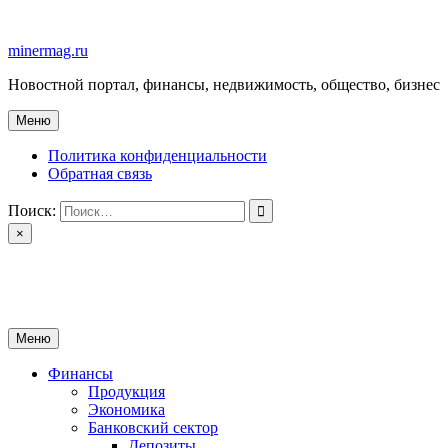
Перейти
к
minermag.ru
содержимому
Новостной портал, финансы, недвижимость, общество, бизнес
Меню
Политика конфиденциальности
Обратная связь
Поиск:
×
minermag.ru
Новостной портал, финансы, недвижимость, общество, бизнес
Меню
Финансы
Продукция
Экономика
Банковский сектор
Депозиты