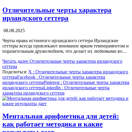
Отличительные черты характера
ирландского сеттера
08.08.2025
Черты нрава истинного ирландского сеттера Ирландские
сеттеры всегда привлекают внимание ярким темпераментом и
поразительным дружелюбием, что делает их любимыми во…
Читать далее
Отличительные черты характера ирландского
сеттера
Поделиться:
X
: Отличительные черты характера ирландского
сеттера
Facebook
: Отличительные черты характера
ирландского сеттера
Pinterest
: Отличительные черты характера
ирландского сеттера
LinkedIn
: Отличительные черты
характера ирландского сеттера
Ментальная арифметика для детей:
как работает методика и какие
результаты дает