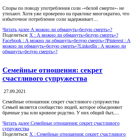
Споры по поводу употребления соли -«белой смерти»- не
утихают. Хотя уже проверено на практике многократно, что
избыточное потребление соли задерживает…
Читать далее
А можно ли обмануть»белую смерть»?
Поделиться:
X
: А можно ли обмануть»белую смерть»?
Facebook
: А можно ли обмануть»белую смерть»?
Pinterest
: А
можно ли обмануть»белую смерть»?
LinkedIn
: А можно ли
обмануть»белую смерть»?
Семейные отношения: секрет
счастливого супружества
27.09.2021
Семейные отношения: секрет счастливого супружества
Семьей является сообщество людей, которое объединяют
брачные узы или кровное родство. У них общий быт,…
Читать далее
Семейные отношения: секрет счастливого
супружества
Поделиться:
X
: Семейные отношения: секрет счастливого