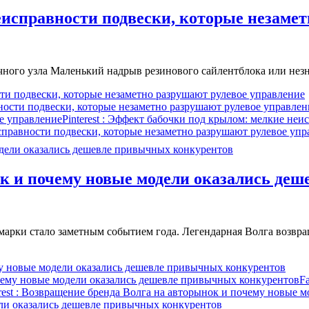
исправности подвески, которые незамет
ечного узла Маленький надрыв резинового сайлентблока или н
и подвески, которые незаметно разрушают рулевое управление
ности подвески, которые незаметно разрушают рулевое управлен
е управление
Pinterest
: Эффект бабочки под крылом: мелкие неис
справности подвески, которые незаметно разрушают рулевое упр
ок и почему новые модели оказались де
арки стало заметным событием года. Легендарная Волга возвра
у новые модели оказались дешевле привычных конкурентов
чему новые модели оказались дешевле привычных конкурентов
F
rest
: Возвращение бренда Волга на авторынок и почему новые 
ли оказались дешевле привычных конкурентов