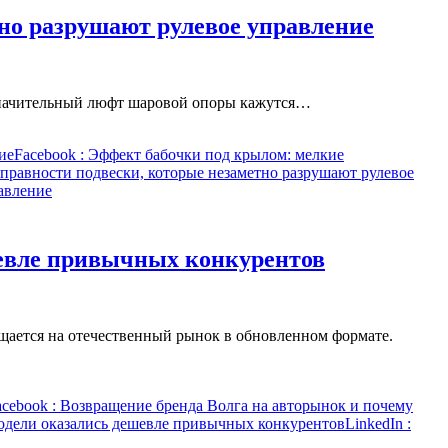
но разрушают рулевое управление
езначительный люфт шаровой опоры кажутся…
ие
Facebook
: Эффект бабочки под крылом: мелкие
правности подвески, которые незаметно разрушают рулевое
авление
шевле привычных конкурентов
щается на отечественный рынок в обновленном формате.
acebook
: Возвращение бренда Волга на авторынок и почему
модели оказались дешевле привычных конкурентов
LinkedIn
: