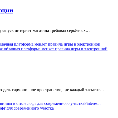
ерции
д запуск интернет-магазина требовал серьёзных…
блачная платформа меняет правила игры в электронной
ак облачная платформа меняет правила игры в электронной
создать гармоничное пространство, где каждый элемент…
вницы в стиле лофт для современного участка
Pinterest
:
офт для современного участка