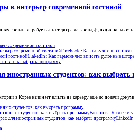
ры в интерьер современной гостиной
ная гостиная требует от интерьера легкости, функциональности
ьер современной гостиной
терьер современной гостиной
Facebook
: Как гармонично вписат
ной гостиной
LinkedIn
: Как гармонично вписать рулонные штор
я иностранных студентов: как выбрать
тории в Корее начинает влиять на карьеру ещё до подачи докум
нных студентов: как выбрать программу
транных студентов: как выбрать программу
Facebook
: Бизнес и 
рее для иностранных студентов: как выбрать программу
LinkedIn