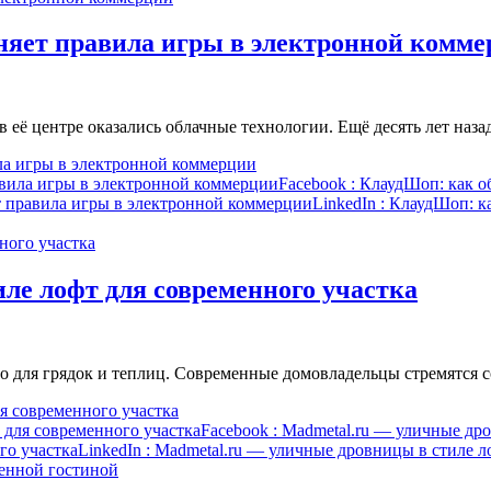
няет правила игры в электронной комм
её центре оказались облачные технологии. Ещё десять лет наза
ла игры в электронной коммерции
авила игры в электронной коммерции
Facebook
: КлаудШоп: как о
т правила игры в электронной коммерции
LinkedIn
: КлаудШоп: к
ле лофт для современного участка
о для грядок и теплиц. Современные домовладельцы стремятся 
я современного участка
 для современного участка
Facebook
: Madmetal.ru — уличные дро
го участка
LinkedIn
: Madmetal.ru — уличные дровницы в стиле л