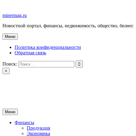
Перейти
к
minermag.ru
содержимому
Новостной портал, финансы, недвижимость, общество, бизнес
Меню
Политика конфиденциальности
Обратная связь
Поиск:
×
minermag.ru
Новостной портал, финансы, недвижимость, общество, бизнес
Меню
Финансы
Продукция
Экономика