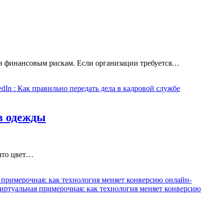
 и финансовым рискам. Если организации требуется…
edIn
: Как правильно передать дела в кадровой службе
в одежды
 что цвет…
 примерочная: как технология меняет конверсию онлайн-
иртуальная примерочная: как технология меняет конверсию