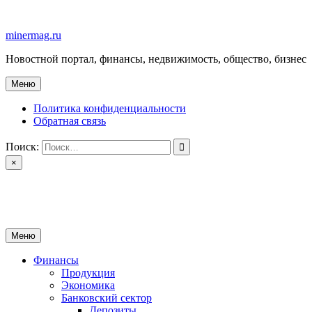
Перейти
к
minermag.ru
содержимому
Новостной портал, финансы, недвижимость, общество, бизнес
Меню
Политика конфиденциальности
Обратная связь
Поиск:
×
minermag.ru
Новостной портал, финансы, недвижимость, общество, бизнес
Меню
Финансы
Продукция
Экономика
Банковский сектор
Депозиты