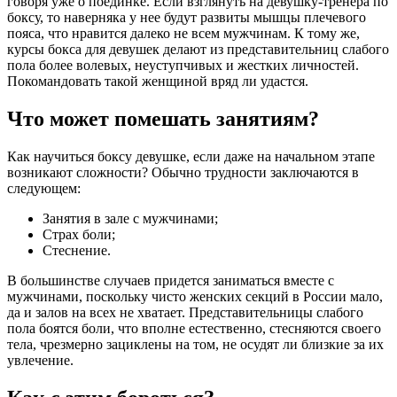
говоря уже о поединке. Если взглянуть на девушку-тренера по
боксу, то наверняка у нее будут развиты мышцы плечевого
пояса, что нравится далеко не всем мужчинам. К тому же,
курсы бокса для девушек делают из представительниц слабого
пола более волевых, неуступчивых и жестких личностей.
Покомандовать такой женщиной вряд ли удастся.
Что может помешать занятиям?
Как научиться боксу девушке, если даже на начальном этапе
возникают сложности? Обычно трудности заключаются в
следующем:
Занятия в зале с мужчинами;
Страх боли;
Стеснение.
В большинстве случаев придется заниматься вместе с
мужчинами, поскольку чисто женских секций в России мало,
да и залов на всех не хватает. Представительницы слабого
пола боятся боли, что вполне естественно, стесняются своего
тела, чрезмерно зациклены на том, не осудят ли близкие за их
увлечение.