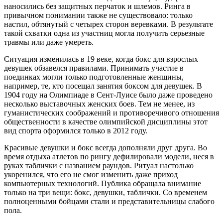
наносились без защитных перчаток и шлемов. Ринга в
привычном понимании также не существовало: только
настил, обтянутый с четырех сторон веревками. В результате
такой схватки одна из участниц могла получить серьезные
травмы или даже умереть.
Ситуация изменилась в 19 веке, когда бокс для взрослых
девушек обзавелся правилами. Принимать участие в
поединках могли только подготовленные женщины,
например, те, кто посещал занятия боксом для девушек. В
1904 году на Олимпиаде в Сент-Луисе было даже проведено
несколько выставочных женских боев. Тем не менее, из
гуманистических соображений и противоречивого отношения
общественности в качестве олимпийской дисциплины этот
вид спорта оформился только в 2012 году.
Красивые девушки и бокс всегда дополняли друг друга. Во
время отдыха атлетов по рингу дефилировали модели, неся в
руках таблички с названием раундов. Ритуал настолько
укоренился, что его не смог изменить даже приход
компьютерных технологий. Публика обращала внимание
только на три вещи: бокс, девушки, таблички. Со временем
полноценными бойцами стали и представительницы слабого
пола.