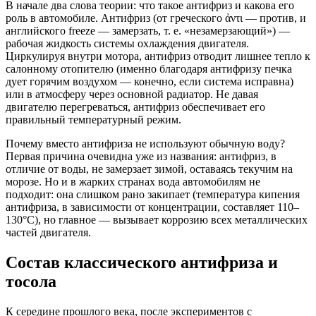
В начале два слова теории: что такое антифриз и какова его
роль в автомобиле. Антифриз (от греческого ἀντι — против, и
английского freeze — замерзать, т. е. «незамерзающий») —
рабочая жидкость системы охлаждения двигателя.
Циркулируя внутри мотора, антифриз отводит лишнее тепло к
салонному отопителю (именно благодаря антифризу печка
дует горячим воздухом — конечно, если система исправна)
или в атмосферу через основной радиатор. Не давая
двигателю перегреваться, антифриз обеспечивает его
правильный температурный режим.
Почему вместо антифриза не используют обычную воду?
Первая причина очевидна уже из названия: антифриз, в
отличие от воды, не замерзает зимой, оставаясь текучим на
морозе. Но и в жарких странах вода автомобилям не
подходит: она слишком рано закипает (температура кипения
антифриза, в зависимости от концентрации, составляет 110–
130°C), но главное — вызывает коррозию всех металлических
частей двигателя.
Состав классического антифриза и
тосола
К середине прошлого века, после экспериментов с