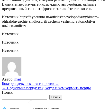
Внимательно изучите инструкцию автомобиля, найдите
предписанный тип антифриза и заливайте только его.
Источник
https://hyperauto.ru/articles/encyclopedia/vybiraem-
ohlazhdayuschie-zhidkosti-ili-zachem-vashemu-avtomobilyu-
nuzhen-antifriz/
Источник
Источник
Источник
Автор:
mag
Навигация
Бокс для девушек – за и против →
← Подкормка перца: как, когда и чем кормить перцы
по
Поиск
записям
Поиск