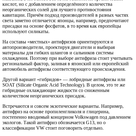
кислот, но с добавлением определённого количества
неорганических солей для лучшего противостояния
кавитации. Причём подход производителей в разных частях
света заметно отличается: японцы, например, предпочитают
присадки на основе фосфатов, в то время как европейцы
используют силикаты.
На составы «местных» антифризов ориентируются и
автопроизводители, проектируя двигатели и выбирая
материалы для гибких шлангов и сальников системы
охлаждения. Поэтому при выборе антифриза стоит учитывать
региональный фактор, заливая в японский или европейский
автомобиль антифризы соответствующего происхождения.
Другой вариант «гибридов» — лобридные антифризы или
SOAT (Silicate Organic Acid Technology). В целом, это те же
гибридные охлаждающие жидкости со сниженным
количеством неорганических присадок.
Встречаются и совсем экзотические варианты. Например,
антифриз на основе пропиленгликоля и глицерина,
постепенно вводимый концерном Volkswagen под давлением
экологов. Такой антифриз обозначается G13, но о
классификации VW стоит поговорить отдельно.