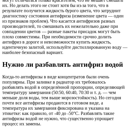
могут отличаться только красителем, что не мешает смешать
их. Но делать этого не стоит хотя бы из-за того, что в
результате получится жидкость бурого цвета, что затруднит
диагностику состояния антифриза (изменение цвета — один
из признаков проблем). Что касается антифризов разных
производителей, то смешивать их нежелательно даже при
совпадении цветов — разные пакеты присадок могут быть
плохо совместимы. При необходимости срочно долить
антифриз в дороге и невозможности купить жидкость,
идентичную залитой, используйте дистиллированную воду —
наиболее безопасный вариант.
Нужно ли разбавлять антифриз водой
Когда-то антифризы в виде концентратов были очень
популярны. При заливке в радиатор их требовалось
разбавлять водой в определённой пропорции, определяющей
температуру замерзания (50:50, 60:40, 70:30 и т. д. — чем
меньше доля воды, тем выше морозостойкость). Но сегодня
почти все антифризы продаются в готовом виде, а
температура их замерзания фиксирована и указана на
этикетке: как правило, от -40 до -50°C. Разбавлять такие
антифризы водой не нужно, что существенно упрощает
процесс их замены.