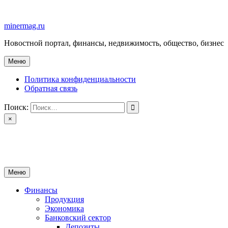
Перейти
к
minermag.ru
содержимому
Новостной портал, финансы, недвижимость, общество, бизнес
Меню
Политика конфиденциальности
Обратная связь
Поиск:
×
minermag.ru
Новостной портал, финансы, недвижимость, общество, бизнес
Меню
Финансы
Продукция
Экономика
Банковский сектор
Депозиты