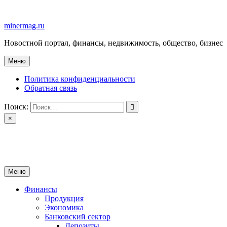
Перейти
к
minermag.ru
содержимому
Новостной портал, финансы, недвижимость, общество, бизнес
Меню
Политика конфиденциальности
Обратная связь
Поиск:
×
minermag.ru
Новостной портал, финансы, недвижимость, общество, бизнес
Меню
Финансы
Продукция
Экономика
Банковский сектор
Депозиты