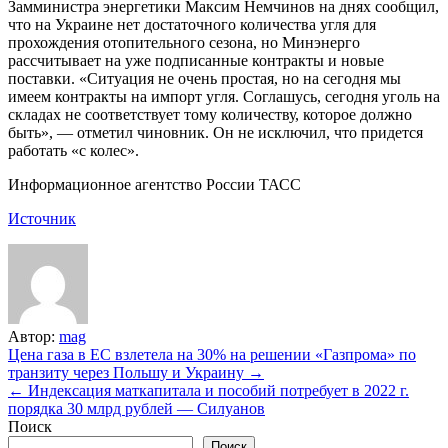
Замминистра энергетики Максим Немчинов на днях сообщил,
что на Украине нет достаточного количества угля для
прохождения отопительного сезона, но Минэнерго
рассчитывает на уже подписанные контракты и новые
поставки. «Ситуация не очень простая, но на сегодня мы
имеем контракты на импорт угля. Соглашусь, сегодня уголь на
складах не соответствует тому количеству, которое должно
быть», — отметил чиновник. Он не исключил, что придется
работать «с колес».
Информационное агентство России ТАСС
Источник
Автор:
mag
Навигация
Цена газа в ЕС взлетела на 30% на решении «Газпрома» по
транзиту через Польшу и Украину →
по
← Индексация маткапитала и пособий потребует в 2022 г.
записям
порядка 30 млрд рублей — Силуанов
Поиск
Поиск