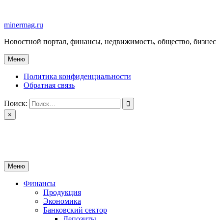
Перейти
к
minermag.ru
содержимому
Новостной портал, финансы, недвижимость, общество, бизнес
Меню
Политика конфиденциальности
Обратная связь
Поиск:
×
minermag.ru
Новостной портал, финансы, недвижимость, общество, бизнес
Меню
Финансы
Продукция
Экономика
Банковский сектор
Депозиты