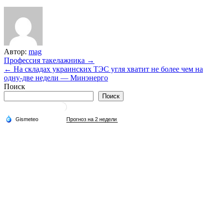
Автор:
mag
Навигация
Профессия такелажника →
← На складах украинских ТЭС угля хватит не более чем на
по
одну-две недели — Минэнерго
записям
Поиск
Поиск