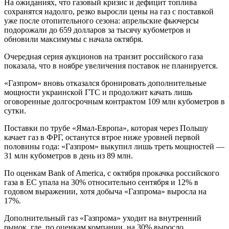
На ожиданиях, что газовый кризис и дефицит топлива
сохранятся надолго, резко выросли цены на газ с поставкой
уже после отопительного сезона: апрельские фьючерсы
подорожали до 659 долларов за тысячу кубометров и
обновили максимумы с начала октября.
Очередная серия аукционов на транзит российского газа
показала, что в ноябре увеличения поставок не планируется.
«Газпром» вновь отказался бронировать дополнительные
мощности украинской ГТС и продолжит качать лишь
оговоренные долгосрочным контрактом 109 млн кубометров в
сутки.
Поставки по трубе «Ямал-Европа», которая через Польшу
качает газ в ФРГ, останутся втрое ниже уровней первой
половины года: «Газпром» выкупил лишь треть мощностей —
31 млн кубометров в день из 89 млн.
По оценкам Bank of America, с октября прокачка российского
газа в ЕС упала на 30% относительно сентября и 12% в
годовом выражении, хотя добыча «Газпрома» выросла на
17%.
Дополнительный газ «Газпрома» уходит на внутренний
рынок, где, по оценкам компании, на 30% выросло