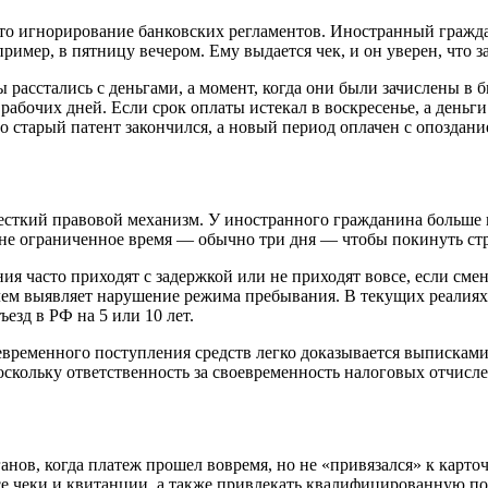
то игнорирование банковских регламентов. Иностранный гражда
имер, в пятницу вечером. Ему выдается чек, и он уверен, что з
ы расстались с деньгами, а момент, когда они были зачислены в
рабочих дней. Если срок оплаты истекал в воскресенье, а день
что старый патент закончился, а новый период оплачен с опозда
жесткий правовой механизм. У иностранного гражданина больше 
йне ограниченное время — обычно три дня — чтобы покинуть стр
ния часто приходят с задержкой или не приходят вовсе, если сме
м выявляет нарушение режима пребывания. В текущих реалиях с
зд в РФ на 5 или 10 лет.
евременного поступления средств легко доказывается выписками
поскольку ответственность за своевременность налоговых отчис
анов, когда платеж прошел вовремя, но не «привязался» к карто
се чеки и квитанции, а также привлекать квалифицированную по