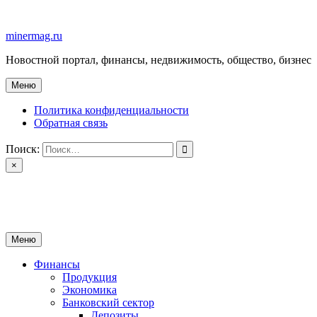
Перейти
к
minermag.ru
содержимому
Новостной портал, финансы, недвижимость, общество, бизнес
Меню
Политика конфиденциальности
Обратная связь
Поиск:
×
minermag.ru
Новостной портал, финансы, недвижимость, общество, бизнес
Меню
Финансы
Продукция
Экономика
Банковский сектор
Депозиты