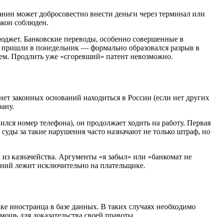
нин может добросовестно внести деньги через терминал или
акон соблюден.
 бюджет. Банковские переводы, особенно совершенные в
ги пришли в понедельник — формально образовался разрыв в
нием. Продлить уже «сгоревший» патент невозможно.
нет законных оснований находиться в России (если нет других
ану.
нился номер телефона), он продолжает ходить на работу. Первая
уды за такие нарушения часто назначают не только штраф, но
 из казначейства. Аргументы «я забыл» или «банкомат не
лений лежит исключительно на плательщике.
чке иностранца в базе данных. В таких случаях необходимо
мощь для доказательства своей правоты.