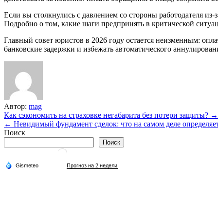
Если вы столкнулись с давлением со стороны работодателя из-
Подробно о том, какие шаги предпринять в критической ситуа
Главный совет юристов в 2026 году остается неизменным: опл
банковские задержки и избежать автоматического аннулирован
Автор:
mag
Навигация
Как сэкономить на страховке негабарита без потери защиты? →
← Невидимый фундамент сделок: что на самом деле определяет
по
Поиск
записям
Поиск