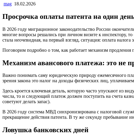
mag
18.02.2026
Просрочка оплаты патента на один день
В 2026 году миграционное законодательство России окончател
многие вопросы решались при личном визите к инспектору, т
стала неочевидная, на первый взгляд, ситуация: оплата налога 
Поговорим подробно о том, как работает механизм продления п
Механизм авансового платежа: это не п
Важно понимать саму юридическую природу ежемесячного плате
зрения закона это налог на доходы физических лиц, уплачивае
Здесь кроется ключевая деталь, которую часто упускают из виду
числа, то и следующий платеж должен поступить на счета казна
советуют делать запас).
В 2026 году система МВД синхронизирована с налоговой служб
прекращение действия патента. В ту же секунду пребывание ин
Ловушка банковских дней