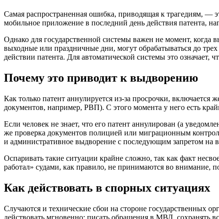
Самая распространенная ошибка, приводящая к трагедиям, — э
мобильное приложение в последний день действия патента, напр
Однако для государственной системы важен не момент, когда в
выходные или праздничные дни, могут обрабатываться до трех 
действии патента. Для автоматической системы это означает, 
Почему это приводит к выдворению
Как только патент аннулируется из-за просрочки, включается 
документов, например, РВП). С этого момента у него есть кра
Если человек не знает, что его патент аннулирован (а уведомле
же проверка документов полицией или миграционным контроле
и административное выдворение с последующим запретом на въе
Оспаривать такие ситуации крайне сложно, так как факт несво
работал» судами, как правило, не принимаются во внимание, 
Как действовать в спорных ситуациях
Случаются и технические сбои на стороне государственных орг
действовать мгновенно: писать обращения в МВД, сохранять в