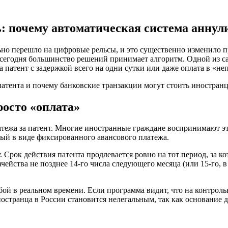
: почему автоматическая система аннул
ьно перешло на цифровые рельсы, и это существенно изменило 
о сегодня большинство решений принимает алгоритм. Одной из с
за патент с задержкой всего на одни сутки или даже оплата в «н
атента и почему банковские транзакции могут стоить иностранц
росто «оплата»
жа за патент. Многие иностранные граждане воспринимают это 
мый в виде фиксированного авансового платежа.
. Срок действия патента продлевается ровно на тот период, за к
чейства не позднее 14-го числа следующего месяца (или 15-го, 
ой в реальном времени. Если программа видит, что на контроль
остранца в России становится нелегальным, так как основание д