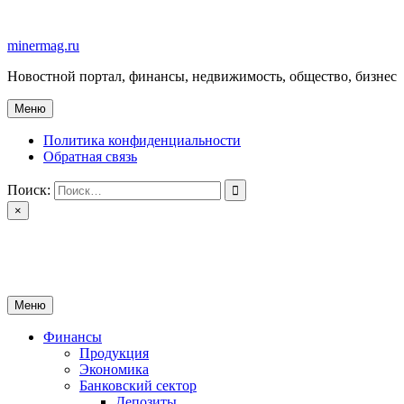
Перейти
к
minermag.ru
содержимому
Новостной портал, финансы, недвижимость, общество, бизнес
Меню
Политика конфиденциальности
Обратная связь
Поиск:
×
minermag.ru
Новостной портал, финансы, недвижимость, общество, бизнес
Меню
Финансы
Продукция
Экономика
Банковский сектор
Депозиты