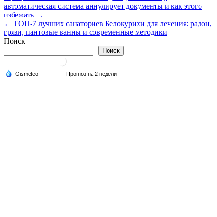
автоматическая система аннулирует документы и как этого
по
избежать →
записям
← ТОП‑7 лучших санаториев Белокурихи для лечения: радон,
грязи, пантовые ванны и современные методики
Поиск
Поиск