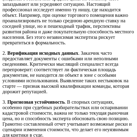
запаздывают или усредняют ситуацию. Настоящий
профессионал исследует именно ту нишу, где находится
объект. Например, при оценке торгового помещения важно
проанализировать не только среднюю арендную ставку на
соседней улице, но и пешеходный трафик, перспективы
развития района и даже покупательную способность местного
населения. Без этого независимая экспертиза рискует
превратиться в формальность.
2.
Верификация исходных данных
. Заказчик часто
предоставляет документы с ошибками или неполными
сведениями. Критически мыслящий специалист всегда
перепроверит: соответствует ли фактическая площадь
документам, не находится ли объект в зоне с особыми
условиями использования. Выявление таких нестыковок на
старте — признак высокой квалификации команды, которая
дорожит репутацией.
3.
Прогнозная устойчивость
. В спорных ситуациях,
особенно при судебных разбирательствах или оспаривании
кадастровой стоимости, важна не только текущая рыночная
цена, но и способность эксперта обосновать свою позицию.
Грамотно составленный отчет учитывает возможные риски и
сценарии изменения стоимости, что делает его неуязвимым
для критики в суде.