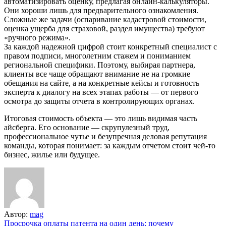
автоматизировать оценку, предлагая онлайн-калькуляторы.
Они хороши лишь для предварительного ознакомления.
Сложные же задачи (оспаривание кадастровой стоимости,
оценка ущерба для страховой, раздел имущества) требуют
«ручного режима».
За каждой надежной цифрой стоит конкретный специалист с
правом подписи, многолетним стажем и пониманием
региональной специфики. Поэтому, выбирая партнера,
клиенты все чаще обращают внимание не на громкие
обещания на сайте, а на конкретные кейсы и готовность
эксперта к диалогу на всех этапах работы — от первого
осмотра до защиты отчета в контролирующих органах.
Итоговая стоимость объекта — это лишь видимая часть
айсберга. Его основание — скрупулезный труд,
профессиональное чутье и безупречная деловая репутация
команды, которая понимает: за каждым отчетом стоит чей-то
бизнес, жилье или будущее.
Автор:
mag
Навигация
Просрочка оплаты патента на один день: почему