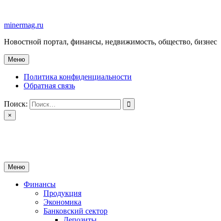
Перейти
к
minermag.ru
содержимому
Новостной портал, финансы, недвижимость, общество, бизнес
Меню
Политика конфиденциальности
Обратная связь
Поиск:
×
minermag.ru
Новостной портал, финансы, недвижимость, общество, бизнес
Меню
Финансы
Продукция
Экономика
Банковский сектор
Депозиты