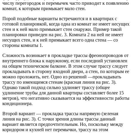
числу перегородок и перемычек часто приводит к появлению
комнат, к которым примыкает мало стен.
Порой подобные варианты встречаются и в квартирах с
готовой планировкой, когда одна из комнат не имеет несущих
стен и к ней мало примыкает стен снаружи. Пример такой
планировки приведен на рис. 3. Комната 2 на ней не имеет
несущих стен, и к ней примыкает всего одна стена — со
стороны комнаты 1.
Сложность возникает в прокладке трассы фреонопроводов от
внутреннего блока к наружному, если последний установлен
на общем техническом балконе. В этом случае трассу следует
прокладывать в сторону входной двери, а стен, по которым ее
можно проложить, нет. Одно из решений —прокладывать
трассу по имеющимся стенам (красная линия на рис. 3).
Однако такой подход сильно удлиняет трассу (общее
удлинение трубы для данной квартиры составляет более 15
метров), что негативно сказывается на эффективности работы
кондиционера.
Второй вариант — прокладка трассы напрямую (зеленая
линия на рис. 3). С точки зрения длины трассы данный
вариант является предпочтительным. Но, поскольку между
коридором и кухней нет перемычки, трассу на этом