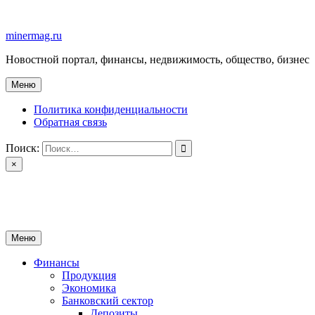
Перейти
к
minermag.ru
содержимому
Новостной портал, финансы, недвижимость, общество, бизнес
Меню
Политика конфиденциальности
Обратная связь
Поиск:
×
minermag.ru
Новостной портал, финансы, недвижимость, общество, бизнес
Меню
Финансы
Продукция
Экономика
Банковский сектор
Депозиты