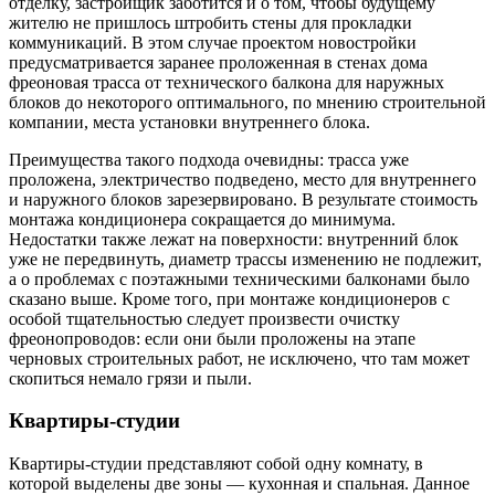
отделку, застройщик заботится и о том, чтобы будущему
жителю не пришлось штробить стены для прокладки
коммуникаций. В этом случае проектом новостройки
предусматривается заранее проложенная в стенах дома
фреоновая трасса от технического балкона для наружных
блоков до некоторого оптимального, по мнению строительной
компании, места установки внутреннего блока.
Преимущества такого подхода очевидны: трасса уже
проложена, электричество подведено, место для внутреннего
и наружного блоков зарезервировано. В результате стоимость
монтажа кондиционера сокращается до минимума.
Недостатки также лежат на поверхности: внутренний блок
уже не передвинуть, диаметр трассы изменению не подлежит,
а о проблемах с поэтажными техническими балконами было
сказано выше. Кроме того, при монтаже кондиционеров с
особой тщательностью следует произвести очистку
фреонопроводов: если они были проложены на этапе
черновых строительных работ, не исключено, что там может
скопиться немало грязи и пыли.
Квартиры-студии
Квартиры-студии представляют собой одну комнату, в
которой выделены две зоны — кухонная и спальная. Данное