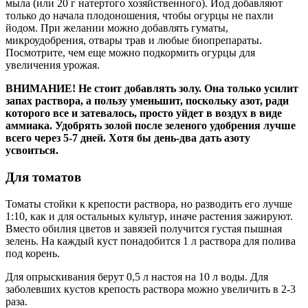
мыла (или 20 г натертого хозяйственного). Йод добавляют
только до начала плодоношения, чтобы огурцы не пахли
йодом. При желании можно добавлять гуматы,
микроудобрения, отвары трав и любые биопрепараты.
Посмотрите, чем еще можно подкормить огурцы для
увеличения урожая.
ВНИМАНИЕ! Не стоит добавлять золу. Она только усилит
запах раствора, а пользу уменьшит, поскольку азот, ради
которого все и затевалось, просто уйдет в воздух в виде
аммиака. Удобрять золой после зеленого удобрения лучше
всего через 5-7 дней. Хотя бы день-два дать азоту
усвоиться.
Для томатов
Томаты стойки к крепости раствора, но разводить его лучше
1:10, как и для остальных культур, иначе растения зажируют.
Вместо обилия цветов и завязей получится густая пышная
зелень. На каждый куст понадобится 1 л раствора для полива
под корень.
Для опрыскивания берут 0,5 л настоя на 10 л воды. Для
заболевших кустов крепость раствора можно увеличить в 2-3
раза.