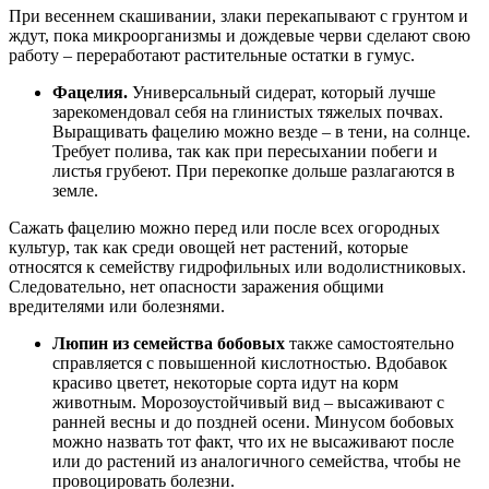
При весеннем скашивании, злаки перекапывают с грунтом и
ждут, пока микроорганизмы и дождевые черви сделают свою
работу – переработают растительные остатки в гумус.
Фацелия.
Универсальный сидерат, который лучше
зарекомендовал себя на глинистых тяжелых почвах.
Выращивать фацелию можно везде – в тени, на солнце.
Требует полива, так как при пересыхании побеги и
листья грубеют. При перекопке дольше разлагаются в
земле.
Сажать фацелию можно перед или после всех огородных
культур, так как среди овощей нет растений, которые
относятся к семейству гидрофильных или водолистниковых.
Следовательно, нет опасности заражения общими
вредителями или болезнями.
Люпин из семейства бобовых
также самостоятельно
справляется с повышенной кислотностью. Вдобавок
красиво цветет, некоторые сорта идут на корм
животным. Морозоустойчивый вид – высаживают с
ранней весны и до поздней осени. Минусом бобовых
можно назвать тот факт, что их не высаживают после
или до растений из аналогичного семейства, чтобы не
провоцировать болезни.