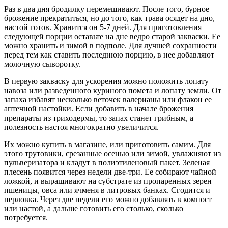
Раз в два дня бродилку перемешивают. После того, бурное
брожение прекратиться, но до того, как трава осядет на дно,
настой готов. Хранится он 5-7 дней. Для приготовления
следующей порции оставьте на дне ведро старой закваски. Ее
можно хранить и зимой в подполе. Для лучшей сохранности
перед тем как ставить последнюю порцию, в нее добавляют
молочную сыворотку.
В первую закваску для ускорения можно положить лопату
навоза или разведенного куриного помета и лопату земли. От
запаха избавят несколько веточек валерианы или флакон ее
аптечной настойки. Если добавить в начале брожения
препараты из триходермы, то запах станет грибным, а
полезность настоя многократно увеличится.
Их можно купить в магазине, или приготовить самим. Для
этого трутовики, срезанные осенью или зимой, увлажняют из
пульверизатора и кладут в полиэтиленовый пакет. Зеленая
плесень появится через недели две-три. Ее собирают чайной
ложкой, и выращивают на субстрате из пропаренных зерен
пшеницы, овса или ячменя в литровых банках. Сгодится и
перловка. Через две недели его можно добавлять в компост
или настой, а дальше готовить его столько, сколько
потребуется.