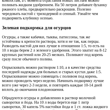
компостам, а с момента отрастания новых листьев можно
поливать жидким удобрением. На 50 литров добавьте буханку
ржаного хлеба, предварительно раскрошив. Полезно
чередовать настой с триходермой и сенный. Узнайте чем
подкормить клубнику осенью.
Зеленая подкормка для огурцов
Огурцы, а также кабачки, тыквы, патиссоны, так же
устойчивы к крепости раствора, хотя и не так, как перцы.
Разводить настой для них лучше в отношении 1:5, то есть на
10 л воды берем 2 л зеленого удобрения. Этого хватит на 8-12
крупных растений или 20-25 мелких. Поливают под корень
сразу после обычного полива.
Опрыскивать можно раствором 1:10, а в качестве средства
последней надежды для больных и старых кустах даже 1:5.
Опрыскивание можно совмещать с поливом под корень,
можно проводить через неделю. Начинать подкормку лучше
всего уже через 2-3 недели, и повторять каждые 10-14 дней
вплоть до окончания плодоношения.
Обрадуются огурцы и добавлению в раствор молочной
сыворотки и йода. На 10 л воды берется еще 1 литр
сыворотки, 30 капель 5% настойки йода и 1 ст. ложка жидкого