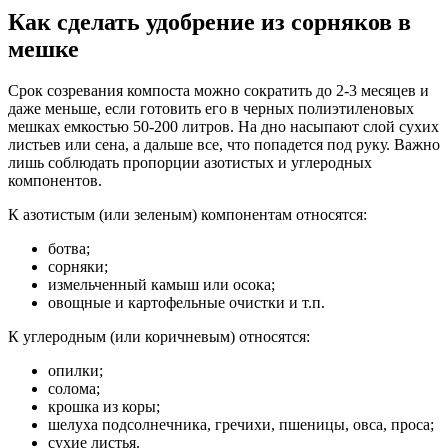
Как сделать удобрение из сорняков в
мешке
Срок созревания компоста можно сократить до 2-3 месяцев и
даже меньше, если готовить его в черных полиэтиленовых
мешках емкостью 50-200 литров. На дно насыпают слой сухих
листьев или сена, а дальше все, что попадется под руку. Важно
лишь соблюдать пропорции азотистых и углеродных
компонентов.
К азотистым (или зеленым) компонентам относятся:
ботва;
сорняки;
измельченный камыш или осока;
овощные и картофельные очистки и т.п.
К углеродным (или коричневым) относятся:
опилки;
солома;
крошка из коры;
шелуха подсолнечника, гречихи, пшеницы, овса, проса;
сухие листья.