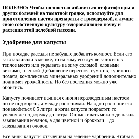
ПОЛЕЗНО: Чтобы полностью избавиться от фитофторы и
других болезней на томатной грядке, используйте для
приготовления настоя препараты с триходермой, а лучше
свою собственную культуру оздоровляющей почву и
растения этой целебной плесени.
Удобрение для капусты
При посадке рассады не забудьте добавить компост. Если его
заготавливали в мешке, то на зиму его лучше заносить в
теплое место или укрывать на зиму соломой, еловыми
ветками, пленкой. Добавление перегноя, гуматов, куриного
помета, комплексных минеральных удобрений дополнительно
поднимет урожайность. Но без последних можно уже
обойтись.
Капусту поливают начиная с июня неразведенным настоем,
но не под корень, а между растениями. На одно растение его
понадобиться 0,5 литра, а когда капуста подрастет, то
увеличьте подкормку до литра. Опрыскивать можно до начала
завязывания кочанов, а для цветной и брокколи – до
завязывания головок.
Все виды капусты отзывчивы на зеленые удобрения. Чтобы в