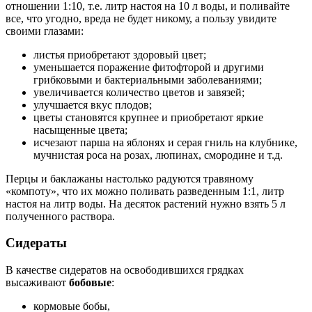
отношении 1:10, т.е. литр настоя на 10 л воды, и поливайте
все, что угодно, вреда не будет никому, а пользу увидите
своими глазами:
листья приобретают здоровый цвет;
уменьшается поражение фитофторой и другими
грибковыми и бактериальными заболеваниями;
увеличивается количество цветов и завязей;
улучшается вкус плодов;
цветы становятся крупнее и приобретают яркие
насыщенные цвета;
исчезают парша на яблонях и серая гниль на клубнике,
мучнистая роса на розах, люпинах, смородине и т.д.
Перцы и баклажаны настолько радуются травяному
«компоту», что их можно поливать разведенным 1:1, литр
настоя на литр воды. На десяток растений нужно взять 5 л
полученного раствора.
Сидераты
В качестве сидератов на освободившихся грядках
высаживают
бобовые
:
кормовые бобы,