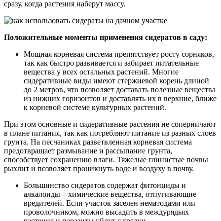
сразу, когда растения наберут массу.
Положительные моменты применения сидератов в саду:
Мощная корневая система препятствует росту сорняков,
так как быстро развивается и забирает питательные
вещества у всех остальных растений. Многие
сидеративные виды имеют стержневой корень длиной
до 2 метров, что позволяет доставать полезные вещества
из нижних горизонтов и доставлять их в верхние, ближе
к корневой системе культурных растений.
При этом основные и сидеративные растения не соперничают
в плане питания, так как потребляют питание из разных слоев
грунта. На песчаниках разветвленная корневая система
предотвращает размывание и рассыпание грунта,
способствует сохранению влаги. Тяжелые глинистые почвы
рыхлит и позволяет проникнуть воде и воздуху в почву.
Большинство сидератов содержат фитонциды и
алкалоиды – химические вещества, отпугивающие
вредителей. Если участок заселен нематодами или
проволочником, можно высадить в междурядьях
растения и паразиты уйдут с грядки.