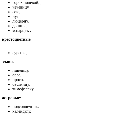
горох полевой, ,
чечевицу,
сою,
нут, ,
люцерну,
донник,
эспарцет, .
крестоцветные
:
,
сурепка, .
злаки
:
пшеницу,
овес,
просо,
овсяницу,
тимофеевку
астровые
:
подсолнечник,
календулу.