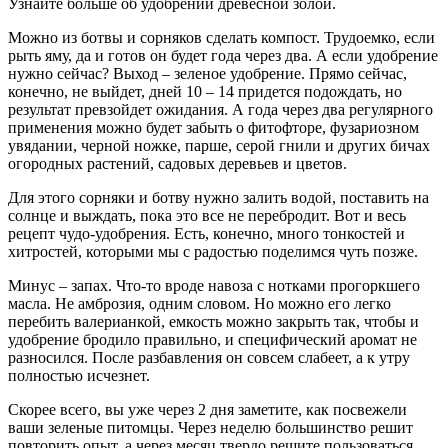
Узнайте больше об удобрении древесной золой.
Можно из ботвы и сорняков сделать компост. Трудоемко, если
рыть яму, да и готов он будет года через два. А если удобрение
нужно сейчас? Выход – зеленое удобрение. Прямо сейчас,
конечно, не выйдет, дней 10 – 14 придется подождать, но
результат превзойдет ожидания. А года через два регулярного
применения можно будет забыть о фитофторе, фузариозном
увядании, черной ножке, парше, серой гнили и других бичах
огородных растений, садовых деревьев и цветов.
Для этого сорняки и ботву нужно залить водой, поставить на
солнце и выждать, пока это все не перебродит. Вот и весь
рецепт чудо-удобрения. Есть, конечно, много тонкостей и
хитростей, которыми мы с радостью поделимся чуть позже.
Минус – запах. Что-то вроде навоза с нотками прогоркшего
масла. Не амброзия, одним словом. Но можно его легко
перебить валерианкой, емкость можно закрыть так, чтобы и
удобрение бродило правильно, и специфический аромат не
разносился. После разбавления он совсем слабеет, а к утру
полностью исчезнет.
Скорее всего, вы уже через 2 дня заметите, как посвежели
ваши зеленые питомцы. Через неделю большинство решит
повторить опыт, а через месяц твердо решите пользоваться