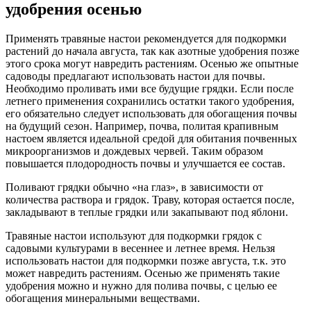
удобрения осенью
Применять травяные настои рекомендуется для подкормки
растений до начала августа, так как азотные удобрения позже
этого срока могут навредить растениям. Осенью же опытные
садоводы предлагают использовать настои для почвы.
Необходимо проливать ими все будущие грядки. Если после
летнего применения сохранились остатки такого удобрения,
его обязательно следует использовать для обогащения почвы
на будущий сезон. Например, почва, политая крапивным
настоем является идеальной средой для обитания почвенных
микроорганизмов и дождевых червей. Таким образом
повышается плодородность почвы и улучшается ее состав.
Поливают грядки обычно «на глаз», в зависимости от
количества раствора и грядок. Траву, которая остается после,
закладывают в теплые грядки или закапывают под яблони.
Травяные настои используют для подкормки грядок с
садовыми культурами в весеннее и летнее время. Нельзя
использовать настои для подкормки позже августа, т.к. это
может навредить растениям. Осенью же применять такие
удобрения можно и нужно для полива почвы, с целью ее
обогащения минеральными веществами.