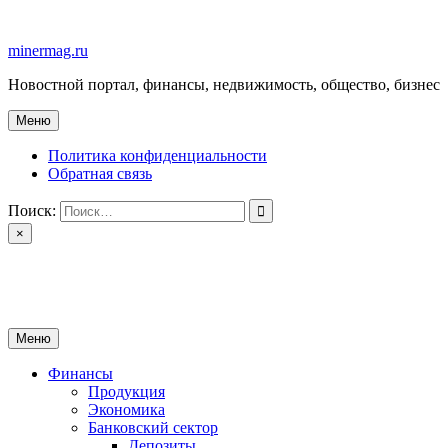
Перейти
к
minermag.ru
содержимому
Новостной портал, финансы, недвижимость, общество, бизнес
Меню
Политика конфиденциальности
Обратная связь
Поиск:
×
minermag.ru
Новостной портал, финансы, недвижимость, общество, бизнес
Меню
Финансы
Продукция
Экономика
Банковский сектор
Депозиты