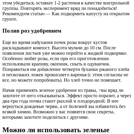
этом убедиться, оставьте 1-2 растения в качестве контрольной
группы. Повторять эксперимент вряд ли понадобиться!
Рекомендуем статью — Как подкормить капусту на открытом
грунте.
Полив роз удобрением
Еще во время набухания почек розы вокруг кустов
раскладывают компост. Высота мульчи до 10 см. После
появления листьев уже можно перейти к жидкой подкормке.
Особенно любят розы, если при его приготовлении
использовали крапиву, окопник, сныть и одуванчик.
Понравиться им добавление четверти буханки ржаного хлеба
и нескольких ложек прокисшего варенья (с этим согласны не
все, но можете попробовать). Но хлеб точно не помешает.
Начав применять зеленое удобрение из травы, >вы вряд ли
захотите от него отказываться. Эффект просто поразит, а через
два-три года почва станет рыхлой и плодородной. В нее
вернуться дождевые черви, а от болезней вы избавитесь без
всякой химии. Возможно у вас появятся свои секреты,
которыми захотите поделиться с другими.
Можно ли использовать зеленые