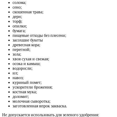
солома;
сено;
скошенная трава;
дерн;
торф;
опилки;
бумага;
пищевые отходы без плесени;
засохшие букеты
древесная кора;
перегной;
зола;
хвоя сухая и свежая;
осока и камыш;
водоросли;
ил;
навоз;
куриный помет;
ускорители брожения;
костная мука;
доломит;
молочная сыворотка;
заготовленная впрок закваска.
Не допускается использовать для зеленого удобрения: