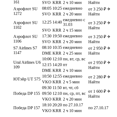
161
SVO
KRR
2 ч 10 мин
Найти
08:05
10:25
ежедневно
Аэрофлот SU
от 3 250 ₽ ✈
1272
SVO
KRR
2 ч 20 мин
Найти
ежедневно с
12:25
14:40
Аэрофлот SU
от 3 250 ₽ ✈
31.03
1102
Найти
SVO
KRR
2 ч 15 мин
17:30
19:50
ежедневно
Аэрофлот SU
от 3 250 ₽ ✈
1106
SVO
KRR
2 ч 20 мин
Найти
08:10
10:35
ежедневно
S7 Airlines S7
от 2 950 ₽ ✈
1147
DME
KRR
2 ч 25 мин
Найти
10:00
12:10
пн, вт, ср, вс
Ural Airlines U6
от 2 950 ₽ ✈
12:15
14:20
пт
109
Найти
DME
KRR
2 ч 10 мин
10:50
12:55
ежедневно
от 2 280 ₽ ✈
ЮТэйр UT 575
VKO
KRR
2 ч 5 мин
Найти
09:30
11:50
вт, чт, сб
от 1 600 ₽ ✈
Победа DP 155
09:50
12:10
пн, ср, пт, вс
Найти
VKO
KRR
2 ч 20 мин
18:10
20:20
по 27.10.17
Победа DP 157
по 27.10.17
VKO
KRR
2 ч 10 мин