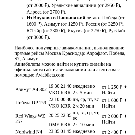
(от 2000 ₽), Уральские авиалинии (от 2950 ₽),
Алроса (от 2700 ₽).
Из Внуково в Пашковский
летают Победа (от
1600 ₽), Азимут (от 1250 ₽), Россия (от 3250 ₽),
ЮТэйр (от 2300 ₽), Якутия (от 2250 ₽), РусЛайн
(от 3000 ₽).
Наиболее популярные авиакомпании, выполняющие
прямые рейсы Москва Краснодар: Аэрофлот, Победа,
S7, Азимут.
Авиабилеты можно найти и купить онлайн на
официальном сайте авиакомпании или агентства с
помощью Aviabileta.com
19:30
21:40
ежедневно
от 1 250 ₽ ✈
Азимут A4 302
VKO
KRR
2 ч 5 мин
Найти
22:10
00:30
пн, ср, пт, вс
от 1 600 ₽ ✈
Победа DP 159
VKO
KRR
2 ч 20 мин
Найти
пн, вт, ср, чт,
20:25
22:35
Red Wings WZ
от 2 000 ₽ ✈
вс
257
Найти
DME
KRR
2 ч 10 мин
23:35
01:45
ежедневно
Nordwind N4
от 2 400 ₽ ✈