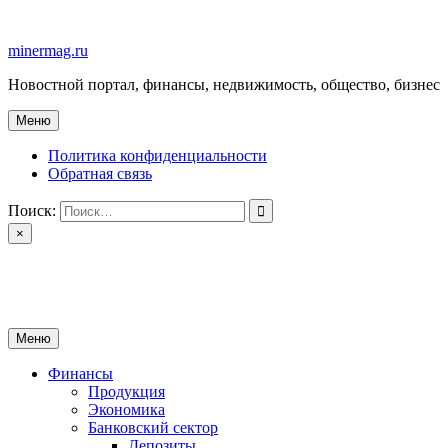
Перейти
к
minermag.ru
содержимому
Новостной портал, финансы, недвижимость, общество, бизнес
Меню
Политика конфиденциальности
Обратная связь
Поиск:
×
minermag.ru
Новостной портал, финансы, недвижимость, общество, бизнес
Меню
Финансы
Продукция
Экономика
Банковский сектор
Депозиты