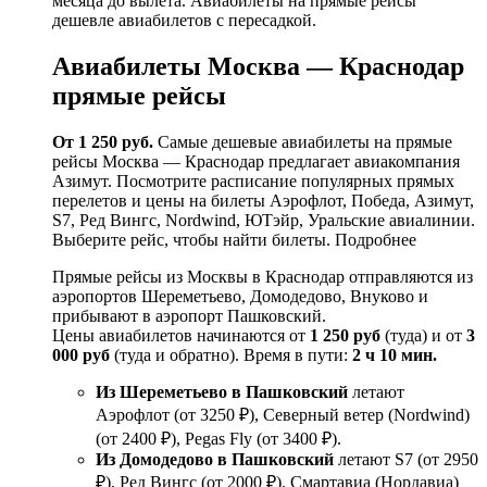
месяца до вылета. Авиабилеты на прямые рейсы
дешевле авиабилетов с пересадкой.
Авиабилеты Москва — Краснодар
прямые рейсы
От 1 250 руб.
Cамые дешевые авиабилеты на прямые
рейсы Москва — Краснодар предлагает авиакомпания
Азимут. Посмотрите расписание популярных прямых
перелетов и цены на билеты Аэрофлот, Победа, Азимут,
S7, Ред Вингс, Nordwind, ЮТэйр, Уральские авиалинии.
Выберите рейс, чтобы найти билеты. Подробнее
Прямые рейсы из Москвы в Краснодар отправляются из
аэропортов Шереметьево, Домодедово, Внуково и
прибывают в аэропорт Пашковский.
Цены авиабилетов начинаются от
1 250 руб
(туда) и от
3
000 руб
(туда и обратно). Время в пути:
2 ч 10 мин.
Из Шереметьево в Пашковский
летают
Аэрофлот (от 3250 ₽), Северный ветер (Nordwind)
(от 2400 ₽), Pegas Fly (от 3400 ₽).
Из Домодедово в Пашковский
летают S7 (от 2950
₽), Ред Вингс (от 2000 ₽), Смартавиа (Нордавиа)