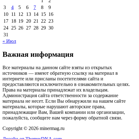
1
2
3
4
5
6
7
8
9
10
11
12
13
14
15
16
17
18
19
20
21
22
23
24
25
26
27
28
29
30
31
« Июл
Важная информация
Все материалы на данном сайте взяты из открытых
источников — имеют обратную ссылку на материал в
интернете или присланы посетителями сайта и
предоставляются исключительно в ознакомительных целях.
Права на материалы принадлежат их владельцам.
Администрация сайта ответственности за содержание
материала не несет. Если Вы обнаружили на нашем сайте
материалы, которые нарушают авторские права,
принадлежащие Вам, Вашей компании или организации,
пожалуйста, сообщите нам через форму обратной связи.
Copyright © 2026 minermag.ru
Дизайн от ThemesDNA.com