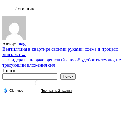
Источник
Автор:
mag
Навигация
Вентиляция в квартире своими руками: схема и процесс
монтажа →
по
← Сидераты на даче: дешевый способ удобрить землю, не
записям
требующий вложения сил
Поиск
Поиск