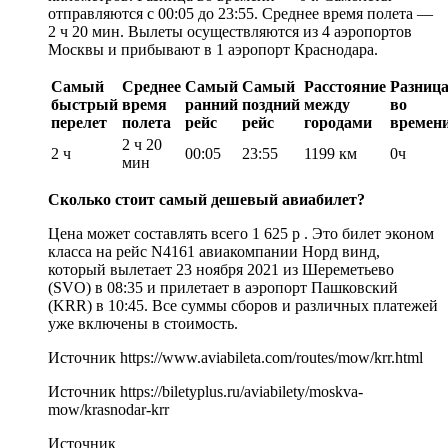
отправляются с 00:05 до 23:55. Среднее время полета —
2 ч 20 мин. Вылеты осуществляются из 4 аэропортов
Москвы и прибывают в 1 аэропорт Краснодара.
Самый
Среднее
Самый
Самый
Расстояние
Разниц
быстрый
время
ранний
поздний
между
во
перелет
полета
рейс
рейс
городами
времен
2 ч 20
2 ч
00:05
23:55
1199 км
0ч
мин
Сколько стоит самый дешевый авиабилет?
Цена может составлять всего 1 625 р . Это билет эконом
класса на рейс N4161 авиакомпании Норд винд,
который вылетает 23 ноября 2021 из Шереметьево
(SVO) в 08:35 и прилетает в аэропорт Пашковский
(KRR) в 10:45. Все суммы сборов и различных платежей
уже включены в стоимость.
Источник
https://www.aviabileta.com/routes/mow/krr.html
Источник
https://biletyplus.ru/aviabilety/moskva-
mow/krasnodar-krr
Источник