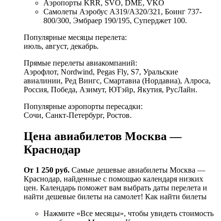
Аэропорты KRR, SVO, DME, VKO
Самолеты Аэробус А319/А320/321, Боинг 737-
800/300, Эмбраер 190/195, Суперджет 100.
Популярные месяцы перелета:
июль, август, декабрь.
Прямые перелеты авиа­компаний:
Аэрофлот, Nordwind, Pegas Fly, S7, Уральские
авиалинии, Ред Вингс, Смартавиа (Нордавиа), Алроса,
Россия, Победа, Азимут, ЮТэйр, Якутия, РусЛайн.
Популярные аэропорты пересадки:
Сочи, Санкт-Петербург, Ростов.
Цена авиабилетов Москва —
Краснодар
От 1 250 руб.
Cамые дешевые авиабилеты Москва —
Краснодар, найденные с помощью календаря низких
цен. Календарь поможет вам выбрать даты перелета и
найти дешевые билеты на самолет! Как найти билеты
Нажмите «Все месяцы», чтобы увидеть стоимость