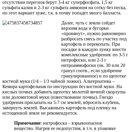
отсутствии перегноя берут 3-4 кг суперфосфата, 1,5 кг
сульфата калия и 2-3 кг сульфата аммония на сотку без песка,
но этот вариант хуже, т.к. в почву попадет много балласта.
Далее, чуть с земли сойдет
верхняя вода и бугорки
«провянут», нужно равномерно
разбросать смесь по участку под
картофель и перекопать. При
посадке в каждую лунку внести
комплексные удобрения: по 3-5 г
нитрофоски, или 2-3 г
нитроаммофоски (ок. 30 или 20
гранул соотв., если удобрение
гранулированное) и по щепотке
костной муки (1/4 – 1/3 чайной ложки). Альтернатива –
Кемира картофельная по инструкции без костной муки. На
кислых почвах добавить щепотку молотой яичной скорлупы
или доломитовой муки (известкование почвы). Гнездо
удобрения присыпать на 5-7 см землей, вбросить клубень,
завернуть землей. Высаживать картофель под пленку на
истощенной земле не рекомендуется.
Примечание
: нитрофоска – взрывоопасное
вещество. Нагрев ее недопустим, в т.ч. в упаковке