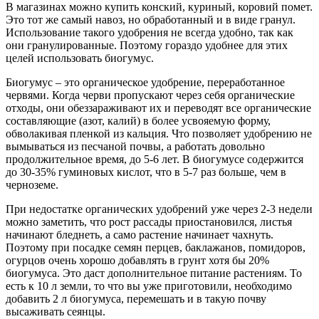
В магазинах можно купить конский, куриный, коровий помет.
Это тот же самый навоз, но обработанный и в виде гранул.
Использование такого удобрения не всегда удобно, так как
они гранулированные. Поэтому гораздо удобнее для этих
целей использовать биогумус.
Биогумус – это органическое удобрение, переработанное
червями. Когда черви пропускают через себя органические
отходы, они обеззараживают их и переводят все органические
составляющие (азот, калий) в более усвояемую форму,
обволакивая пленкой из кальция. Что позволяет удобрению не
вымываться из песчаной почвы, а работать довольно
продолжительное время, до 5-6 лет. В биогумусе содержится
до 30-35% гуминовых кислот, что в 5-7 раз больше, чем в
черноземе.
При недостатке органических удобрений уже через 2-3 недели
можно заметить, что рост рассады приостановился, листья
начинают бледнеть, а само растение начинает чахнуть.
Поэтому при посадке семян перцев, баклажанов, помидоров,
огурцов очень хорошо добавлять в грунт хотя бы 20%
биогумуса. Это даст дополнительное питание растениям. То
есть к 10 л земли, то что вы уже приготовили, необходимо
добавить 2 л биогумуса, перемешать и в такую почву
высаживать сеянцы.