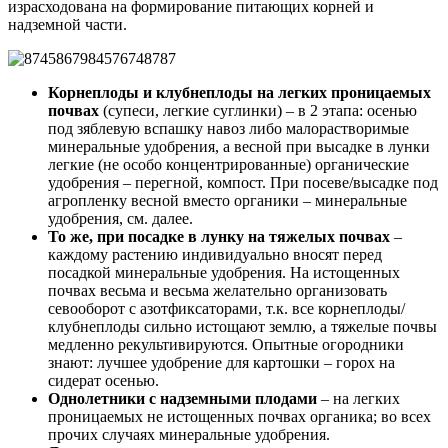
израсходована на формирование питающих корней и
надземной части.
Корнеплоды и клубнеплоды на легких проницаемых
почвах
(супеси, легкие суглинки) – в 2 этапа: осенью
под зяблевую вспашку навоз либо малорастворимые
минеральные удобрения, а весной при высадке в лунки
легкие (не особо концентрированные) органические
удобрения – перегной, компост. При посеве/высадке под
агропленку весной вместо органики – минеральные
удобрения, см. далее.
То же, при посадке в лунку на тяжелых почвах
–
каждому растению индивидуально вносят перед
посадкой минеральные удобрения. На истощенных
почвах весьма и весьма желательно организовать
севооборот с азотфиксаторами, т.к. все корнеплоды/
клубнеплоды сильно истощают землю, а тяжелые почвы
медленно рекультивируются. Опытные огородники
знают: лучшее удобрение для картошки – горох на
сидерат осенью.
Однолетники с надземными плодами
– на легких
проницаемых не истощенных почвах органика; во всех
прочих случаях минеральные удобрения.