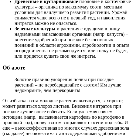
Древесные и кустарниковые
плодовые и косточковые
культуры – органика по максимуму соотв. местным
условиям для наилучшего развития растений. Урожай
снимается чаще всего не в первый год, и накопления
нитратов можно не опасаться.
Зеленые культуры
и растения с идущими в пищу
надземными запасающими органами (напр. капуста) –
внесение удобрений при посадке без основных
познаний в области агрохимии, агробиологии и опыта
огородничества не рекомендуется: или толку не будет,
или придется кушать свои же нитраты.
Об азоте
Золотое правило удобрения почвы при посадке
растений – не перебарщивайте с азотом! Им лучше
недокормить, чем перекормить!
От избытка азота молодые растения вытянутся, захиреют;
может развиться хлороз листьев. Внесения нитратов при
посадке лучше вовсе избегать. Если уж земля совсем
истощена (напр., высаживается картофель по картофелю в
прошлый год), почву азотом заправляют с осени под зябь. И
еще – высокоэффективная во многих случаях древесная зола
(см. далее) несовместима с азотсодержащими удобрениями.