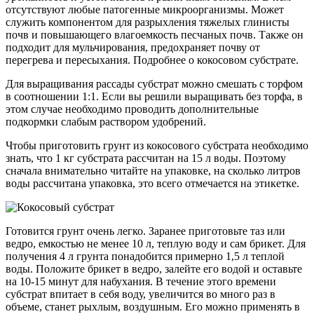
отсутствуют любые патогенные микроорганизмы. Может
служить компонентом для разрыхления тяжелых глинисты
почв и повышающего влагоемкость песчаных почв. Также он
подходит для мульчирования, предохраняет почву от
перегрева и пересыхания. Подробнее о кокосовом субстрате.
Для выращивания рассады субстрат можно смешать с торфом
в соотношении 1:1. Если вы решили выращивать без торфа, в
этом случае необходимо проводить дополнительные
подкормки слабым раствором удобрений.
Чтобы приготовить грунт из кокосового субстрата необходимо
знать, что 1 кг субстрата рассчитан на 15 л воды. Поэтому
сначала внимательно читайте на упаковке, на сколько литров
воды рассчитана упаковка, это всего отмечается на этикетке.
Готовится грунт очень легко. Заранее приготовьте таз или
ведро, емкостью не менее 10 л, теплую воду и сам брикет. Для
получения 4 л грунта понадобится примерно 1,5 л теплой
воды. Положите брикет в ведро, залейте его водой и оставьте
на 10-15 минут для набухания. В течение этого времени
субстрат впитает в себя воду, увеличится во много раз в
объеме, станет рыхлым, воздушным. Его можно применять в