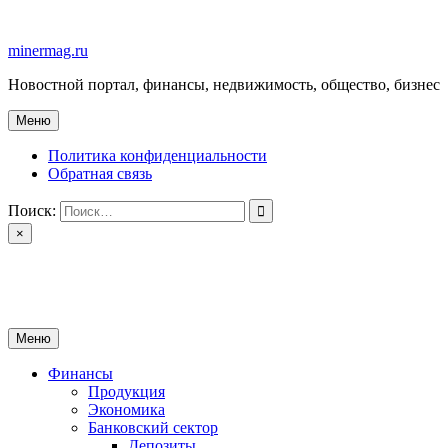
Перейти
к
minermag.ru
содержимому
Новостной портал, финансы, недвижимость, общество, бизнес
Меню
Политика конфиденциальности
Обратная связь
Поиск:
×
minermag.ru
Новостной портал, финансы, недвижимость, общество, бизнес
Меню
Финансы
Продукция
Экономика
Банковский сектор
Депозиты