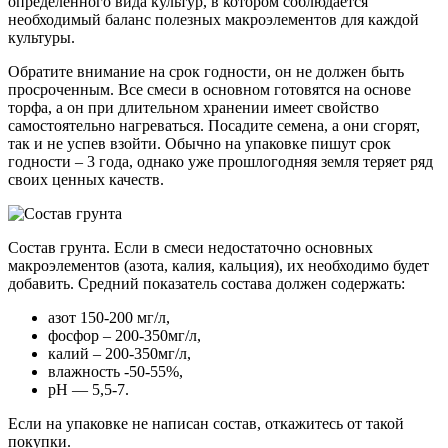
определенного вида культур, в котором соблюдается
необходимый баланс полезных макроэлементов для каждой
культуры.
Обратите внимание на срок годности, он не должен быть
просроченным. Все смеси в основном готовятся на основе
торфа, а он при длительном хранении имеет свойство
самостоятельно нагреваться. Посадите семена, а они сгорят,
так и не успев взойти. Обычно на упаковке пишут срок
годности – 3 года, однако уже прошлогодняя земля теряет ряд
своих ценных качеств.
Состав грунта. Если в смеси недостаточно основных
макроэлементов (азота, калия, кальция), их необходимо будет
добавить. Средний показатель состава должен содержать:
азот 150-200 мг/л,
фосфор – 200-350мг/л,
калий – 200-350мг/л,
влажность -50-55%,
рН — 5,5-7.
Если на упаковке не написан состав, откажитесь от такой
покупки.