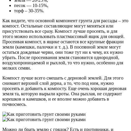
земля — 20-25%,
песок — 10-15%,
торф – 30-35%.
Как видите, что основной компонент грунта для рассады – это
компост. Остальные составляющие могут меняться или
присутствовать все сразу. Компост лучше просеять, и для
этого можно использовать пластмассовый ящик для овощей.
Просеивая компост, в ящике остаются все крупные фракции
земли (камешки, палочки и т. д.). В посеянной земле могут
остаться дождевые черви, они тоже тут ни к чему, их нужно
убрать. После просеивания земля становится однородной,
воздухопроницаемой и рыхлой, то что нужно, особенно для
мелких семян.
Компост лучше всего смешать с дерновой землей. Для этого
снимают верхний слой дерна, а то, что под ним, нужно
просеять и добавить к компосту. Еще очень хорошая дерновая
земля та, которую вырыли кроты. Она рыхлая, не содержит
корешков и камешков, и ее вполне можно добавить в
почвосмесь.
Можно ли брать землю с грядок? Есть и противники, и