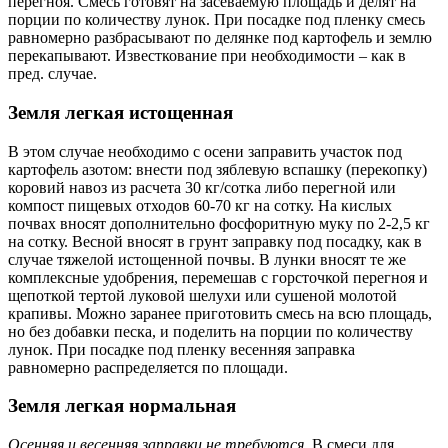
перегноя. Смесь готовят на засеваемую площадь и делят на
порции по количеству лунок. При посадке под пленку смесь
равномерно разбрасывают по делянке под картофель и землю
перекапывают. Известкование при необходимости – как в
пред. случае.
Земля легкая истощенная
В этом случае необходимо с осени заправить участок под
картофель азотом: внести под зяблевую вспашку (перекопку)
коровий навоз из расчета 30 кг/сотка либо перегной или
компост пищевых отходов 60-70 кг на сотку. На кислых
почвах вносят дополнительно фосфоритную муку по 2-2,5 кг
на сотку. Весной вносят в грунт заправку под посадку, как в
случае тяжелой истощенной почвы. В лунки вносят те же
комплексные удобрения, перемешав с горсточкой перегноя и
щепоткой тертой луковой шелухи или сушеной молотой
крапивы. Можно заранее приготовить смесь на всю площадь,
но без добавки песка, и поделить на порции по количеству
лунок. При посадке под пленку весенняя заправка
равномерно распределяется по площади.
Земля легкая нормальная
Осенняя и весенняя заправки не требуются.
В смеси для