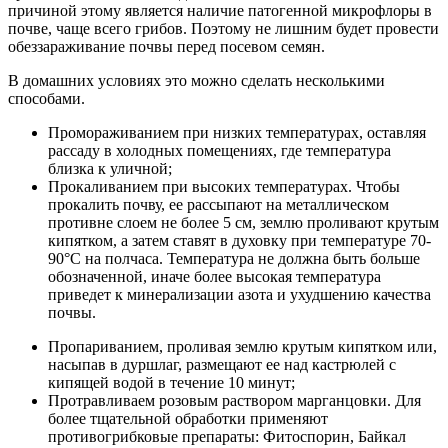
причиной этому является наличие патогенной микрофлоры в
почве, чаще всего грибов. Поэтому не лишним будет провести
обеззараживание почвы перед посевом семян.
В домашних условиях это можно сделать несколькими
способами.
Промораживанием при низких температурах, оставляя
рассаду в холодных помещениях, где температура
близка к уличной;
Прокаливанием при высоких температурах. Чтобы
прокалить почву, ее рассыпают на металлическом
противне слоем не более 5 см, землю проливают крутым
кипятком, а затем ставят в духовку при температуре 70-
90°С на полчаса. Температура не должна быть больше
обозначенной, иначе более высокая температура
приведет к минерализации азота и ухудшению качества
почвы.
Пропариванием, проливая землю крутым кипятком или,
насыпав в дуршлаг, размещают ее над кастрюлей с
кипящей водой в течение 10 минут;
Протравливаем розовым раствором марганцовки. Для
более тщательной обработки применяют
противогрибковые препараты: Фитоспорин, Байкал