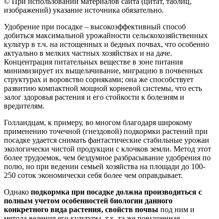
© При использовании материалов сайта (цитат, таблиц,
изображений) указание источника обязательно.
Удобрение при посадке – высокоэффективный способ
добиться максимальной урожайности сельскохозяйственных
культур в т.ч. на истощенных и бедных почвах, что особенно
актуально в мелких частных хозяйствах и на даче.
Концентрация питательных веществе в зоне питания
минимизирует их выщелачивание, миграцию в почвенных
структурах и воровство сорняками; она же способствует
развитию компактной мощной корневой системы, что есть
залог здоровья растения и его стойкости к болезням и
вредителям.
Голландцам, к примеру, во многом благодаря широкому
применению точечной (гнездовой) подкормки растений при
посадке удается снимать фантастические стабильные урожаи
экологически чистой продукции с клочков земли. Метод этот
более трудоемок, чем бездумное разбрасывание удобрения по
полю, но при ведении семьей хозяйства на площади до 100-
250 соток экономически себя более чем оправдывает.
Однако
подкормка при посадке должна производиться с
полным учетом особенностей биологии данного
конкретного вида растения, свойств почвы
под ним и
метода ведения его культуры, т.к. та же повышенная