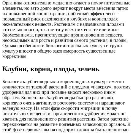
Органика относительно медленно отдает в почву питательные
элементы, но зато долго держит вокруг места внесения пятно
их повышенной концентрации, побочный эффект чего –
повышенный риск накопления в клубнях и корнеплодах
нежелательных веществ. Растениям с надземными плодами
это не так опасно, т.к. почти у всех них есть те или иные
биомеханизмы, препятствующие проникновению веществ,
необходимых для роста и развития самого растения, в плоды.
Однако особенности биологии отдельных культур и групп
культур вносят в общую закономерность существенные
коррективы.
Клубни, корни, плоды, зелень
Биология клубнеплодных и корнеплодных культур заметно
отличается от таковой растений с плодами «наверху», поэтому
удобрения для них при посадке вносят несколько иным
образом. Корнеплоды/клубнеплоды быстро развивают
корневую очень активную ростовую систему и наращивают
зеленую массу. На этой фазе скорости миграции в почву
питательных веществ из органического удобрения может не
хватить для полноценного развития растения. Затем растение
переключается на развитие подземных запасающих органов. К
этой фазе первоначальная подкормка должна быть полностью