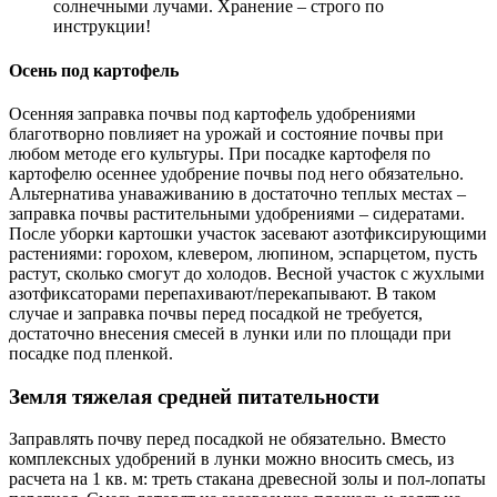
солнечными лучами. Хранение – строго по
инструкции!
Осень под картофель
Осенняя заправка почвы под картофель удобрениями
благотворно повлияет на урожай и состояние почвы при
любом методе его культуры. При посадке картофеля по
картофелю осеннее удобрение почвы под него обязательно.
Альтернатива унаваживанию в достаточно теплых местах –
заправка почвы растительными удобрениями – сидератами.
После уборки картошки участок засевают азотфиксирующими
растениями: горохом, клевером, люпином, эспарцетом, пусть
растут, сколько смогут до холодов. Весной участок с жухлыми
азотфиксаторами перепахивают/перекапывают. В таком
случае и заправка почвы перед посадкой не требуется,
достаточно внесения смесей в лунки или по площади при
посадке под пленкой.
Земля тяжелая средней питательности
Заправлять почву перед посадкой не обязательно. Вместо
комплексных удобрений в лунки можно вносить смесь, из
расчета на 1 кв. м: треть стакана древесной золы и пол-лопаты