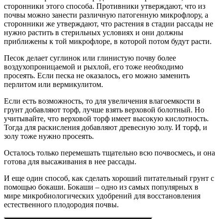
сторонники этого способа. Противники утверждают, что из
почвы можно занести различную патогенную микрофлору, а
сторонники же утверждают, что растения в стадии рассады не
нужно растить в стерильных условиях и они должны
приближены к той микрофлоре, в которой потом будут расти.
Песок делает суглинок или глинистую почву более
воздухопроницаемой и рыхлой, его тоже необходимо
просеять. Если песка не оказалось, его можно заменить
перлитом или вермикулитом.
Если есть возможность, то для увеличения влагоемкости в
грунт добавляют торф, лучше взять верховой болотный. Но
учитывайте, что верховой торф имеет высокую кислотность.
Тогда для раскисления добавляют древесную золу. И торф, и
золу тоже нужно просеять.
Осталось только перемешать тщательно всю почвосмесь, и она
готова для высаживания в нее рассады.
И еще один способ, как сделать хороший питательный грунт с
помощью бокаши. Бокаши – одно из самых популярных в
мире микробиологических удобрений для восстановления
естественного плодородия почвы.