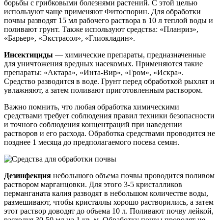
борьбы с грибковыми болезнями растений. С этой целью
используют чаще применяют Фитоспорин. Для обработки
почвы разводят 15 мл рабочего раствора в 10 л теплой воды и
поливают грунт. Также используют средства: «Планриз»,
«Барьер», «Экстрасол», «Глиокладин».
Инсектициды
— химические препараты, предназначенные
для уничтожения вредных насекомых. Применяются такие
препараты: «Актара», «Инта-Вир», «Гром», «Искра».
Средство разводится в воде. Грунт перед обработкой рыхлят и
увлажняют, а затем поливают приготовленным раствором.
Важно помнить, что любая обработка химическими
средствами требует соблюдения правил техники безопасности
и точного соблюдения концентраций при наведении
растворов и его расхода. Обработка средствами проводится не
позднее 1 месяца до предполагаемого посева семян.
Дезинфекция
небольшого объема почвы проводится поливом
раствором марганцовки. Для этого 3-5 кристалликов
перманганата калия разводят в небольшом количестве воды,
размешивают, чтобы кристаллы хорошо растворились, а затем
этот раствор доводят до объема 10 л. Поливают почву лейкой,
расходуя 30-50 мл на 1 кв. м. Обработку почвы проводят не