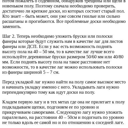
потом пожалеть о содеянном, обнаружив трещины или щели в
новеньком полу. Поэтому сначала необходимо проверить,
достаточно ли крепкие доски, из которых состоит старый пол.
Кто знает – быть может, они уже совсем гнилые или сильно
расшатаны и прогибаются. Все проблемные доски необходимо
заменить.
Шаг 2. Теперь необходимо уложить бруски или полоски
фанеры которые будут служить нам в качестве лаг для листов
фанеры или ДСП. Если у вас есть возможность поднять
высоту пола на 40 – 50 мм, то в качестве лаг лучше всего
используйте деревянные бруски размером 50/60 мм или 40/80
мм. Если поднять высоту пола на такое расстояние нет
возможности, то в качестве лаг можно использовать полоски
из фанеры шириной 5 – 7 см.
Перед укладкой лаг нужно найти на полу самое высокое место
и начинать укладку именно с него. Укладывать лаги нужно
перпендикулярно тому как идут доски на полу.
Кладем первую лагу и в тех метах где она не прилегает к полу
подкладываем щепки, подгоняем ее по уровню и
прикручиваем саморезами. Следующую лагу нужно уложить
параллельно, на расстоянии 40 – 50см и подогнать по уровню
не только вдоль ее самой но и по отношению к соседней лаге.