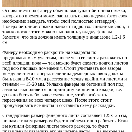
Основанием под фанеру обычно выступает бетонная стяжка,
которая по времени может застывать около недели. (этот срок
необходимо выждать, чтобы слой полностью затвердел).
Поверх бетонной стяжки наносят гидроизоляционный слой, и
только после этого можно выполнять укладку фанеры.
Заметим, что она должна иметь толщину в диапазоне 1,2-1,6
см.
Фанеру необходимо раскроить на квадраты по
предполагаемым участкам, после чего ее листы разложить по
всей площади пола — так можно будет сделать подгон листов
под всю площадь помещения. Стоит учитывать все зазоры
между листами фанеры: величина демперных швов должна
быть равна 8-10 мм, а расстояние между крайними листами и
стенами — 15-20 мм. Укладка фанеры на бетонный пол под
ламинат выполняется по принципу кирпичной кладки, т.е.
должно быть небольшое смещение, чтобы избежать
пересечения во всех четырех швах. После этого стоит
пронумеровать все листы и составить схему раскладки.
Стандартный размер фанерного листа составляет 125х125 см,
но нам с таким размером будет проблематично работать. Если
вы купили фанерные листы такого размера, то будет
правильным разделить его на четыре части — на выходе вы