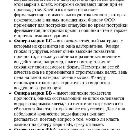
этой марки в клеях, которыми склеивают шпон при её
производстве. Клей изготовлен на основе
формальдегидов и имеет высокую токсичность, которая
нежелательна в жилых помещениях. Фанеру ФСФ
применяют для постройки опалубки во время постройки
фундаментов, постройки крыш и обшивки стен в гараже
и прочих нежилых зданиях.
Фанера марки БС
– высококачественный материал, с
которым не сравнится ни одна альтернатива. Фанера
гибкая и упругая, имеет очень высокие показатели
прочности, а также устойчива к различным внешним
воздействиям, например, влаге и ветру, отлично
сохраняет свои размеры и форму. Несмотря на все её
качества она не применяется в строительных целях, ведь
цена на такой материал очень высока. Фанеру
используют только для строительства водного и
воздушного транспорта.
Фанера марки БВ
– имеет неплохие показатели
прочности, однако составляющий её шпон склеивается
водорастворимым клеем, что негативно отражается на
её влагостойкости, которая вовсе отсутствует. Даже при
небольшом количестве воды фанера начинает
распадаться, поэтому вопрос о том, можно ли класть
ламинат на фанеру марки БВ, сразу отпадает.
Фанера марки ФБА
изготовляется на основе шпона,