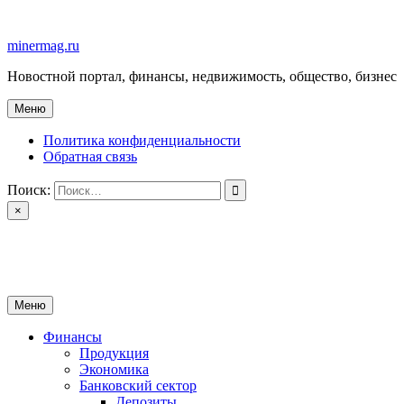
Перейти
к
minermag.ru
содержимому
Новостной портал, финансы, недвижимость, общество, бизнес
Меню
Политика конфиденциальности
Обратная связь
Поиск:
×
minermag.ru
Новостной портал, финансы, недвижимость, общество, бизнес
Меню
Финансы
Продукция
Экономика
Банковский сектор
Депозиты