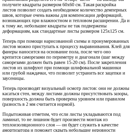
получите квадраты размером 60х60 см. Такая раскройка
листов позволит создать необходимое количество демперных
швов, которые очень важны для компенсации деформаций,
возникающих при влажностном и тепловом расширении. Да и
к тому же, небольшие квадраты не так подвержены
деформациям, как стандартные листы размером 125х125 см.
Теперь при помощи нарисованной схемы и пронумерованных
листов можно приступать к процессу выравнивания. Клей для
фанеры наносится на основание пола, после чего оно
крепится саморезами по периметру и диагонали (шаг между
саморезами должен быть равен 15-20 см). После закрепления
листов их шлифуют при помощи шлифовальной машинки
или грубой наждачки, что позволит устранить все зацепки и
заусеницы.
Теперь производят визуальный осмотр листов: они не должны
касаться стен, между листами должны присутствовать зазоры,
поверхность должна быть проверена уровнем или правилом
(разность в 2 мм считается нормой).
Подытоживая отметим, что если листы укладываются под
ламинат, то не лишним будет произвести монтаж из
теплоизоляционного слоя — он будет служить в качестве
амортизатора и поможет скрыть небольшие неровности