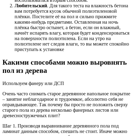
воспользоваться вторым способом.
Любительский
. Для такого теста на влажность бетона
вам потребуется кусок обычной полиэтиленовой
плёнки. Постелите её на пол и сильно прижмите
какими-нибудь предметами. Оставленная на ночь
плёнка быстро остынет, а бетон, если он влажный,
начнёт испарять влагу, которая будет конденсироваться
на поверхности полиэтилена. Если на утро на
полиэтилене нет следов влаги, то вы можете спокойно
приступать к установке
Какими способами можно выровнять
пол из дерева
Используем фанеру или ДСП
Очень часто снимать старое деревянное напольное покрытие
– занятие неблагодарное и трудоемкое, абсолютно себя не
оправдывающее. Так почему бы просто не положить сверху
старого пола из дерева несколько фанерных листов или
древесностружечных плит?
Шаг 1. Производя выравнивание деревянного пола под
ламинат данным способом, спешить не стоит. Иначе можно