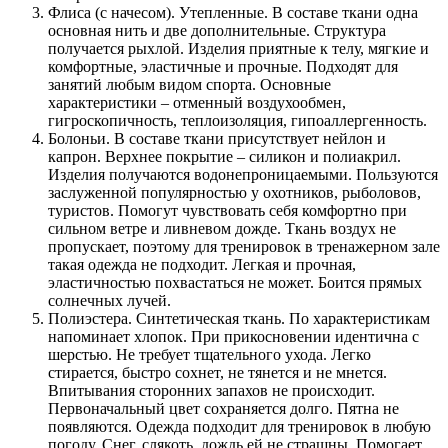
Флиса (с начесом). Утепленные. В составе ткани одна
основная нить и две дополнительные. Структура
получается рыхлой. Изделия приятные к телу, мягкие и
комфортные, эластичные и прочные. Подходят для
занятий любым видом спорта. Основные
характеристики – отменный воздухообмен,
гигроскопичность, теплоизоляция, гипоаллергенность.
Болоньи. В составе ткани присутствует нейлон и
капрон. Верхнее покрытие – силикон и полиакрил.
Изделия получаются водонепроницаемыми. Пользуются
заслуженной популярностью у охотников, рыболовов,
туристов. Помогут чувствовать себя комфортно при
сильном ветре и ливневом дожде. Ткань воздух не
пропускает, поэтому для тренировок в тренажерном зале
такая одежда не подходит. Легкая и прочная,
эластичностью похвастаться не может. Боится прямых
солнечных лучей.
Полиэстера. Синтетическая ткань. По характеристикам
напоминает хлопок. При прикосновении идентична с
шерстью. Не требует тщательного ухода. Легко
стирается, быстро сохнет, не тянется и не мнется.
Впитывания сторонних запахов не происходит.
Первоначальный цвет сохраняется долго. Пятна не
появляются. Одежда подходит для тренировок в любую
погоду. Снег, слякоть, дождь ей не страшны. Помогает