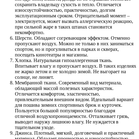
сохранить владельцу сухость и тепло. Отличается
износоустойчивостью, практичностью, долгим
эксплуатационным сроком. Отрицательный момент –
электризуется, может вызвать аллергическую реакцию,
при сильной жаре в таких штанах становится
некомфортно.
Шерсти. Обладают согревающим эффектом. Отменно
пропускают воздух. Можно не только в них заниматься
спортом, но и прогуливаться в парках и скверах,
посещать кинотеатры и магазины.
Хлопка. Натуральная гипоаллергенная ткань.
Впитывает влагу и пропускает воздух. В таких изделиях
не жарко летом и не холодно зимой. Не выгорает на
солнце, не линяет.
Мембранной ткани. Современный вид материала,
обладающий массой полезных характеристик.
Отличается комфортом, эластичностью,
привлекательным внешним видом. Идеальный вариант
для пошива зимних спортивных брюк и курточек.
Пользуется большой популярностью благодаря
отличной воздухопроницаемости. Отталкивает грязь,
выводит наружу лишнюю влагу. Не нуждается в
тщательном уходе.
Джинса. Плотный, мягкий, долговечный и практичный
материал. Обладает прочностью и износостойкостью.