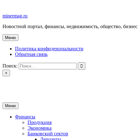
Перейти
к
minermag.ru
содержимому
Новостной портал, финансы, недвижимость, общество, бизнес
Меню
Политика конфиденциальности
Обратная связь
Поиск:
×
minermag.ru
Новостной портал, финансы, недвижимость, общество, бизнес
Меню
Финансы
Продукция
Экономика
Банковский сектор
Депозиты