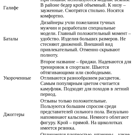
В районе бедер крой объемный. К низу –
Галифе
зауженные. Смотрятся стильно. Носятся
комфортно.
Дизайнеры учли пожелания тучных
мужчин и разработали специальные
модели. Главный положительный момент –
Баталы
удобство. Изделия больших размеров. Не
стесняют движений. Внешний вид
привлекательный. Отменно скрывают
полноту.
Второе название – бриджи. Надеваются для
тренировок в спортзале. Шьются
обтягивающими или свободными.
Укороченные
Отливаются разнообразием расцветок.
Самым популярным цветом считается
камуфляж. Подходят для походов в летний
период.
Отзывы только положительные.
Пользуются большим спросом среди
представителей сильного пола. Визуально
Джоггеры
напоминают кальсоны. Немного облегают
фигуру. Крой – прямой. На щиколотках
имеется резинка.
Отличаются плотностью, штанины – узкие.