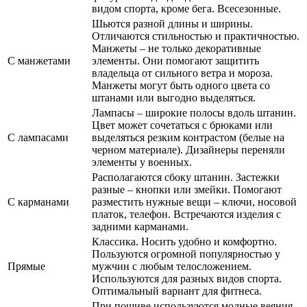
видом спорта, кроме бега. Всесезонные.
Шьются разной длины и ширины.
Отличаются стильностью и практичностью.
Манжеты – не только декоративные
С манжетами
элементы. Они помогают защитить
владельца от сильного ветра и мороза.
Манжеты могут быть одного цвета со
штанами или выгодно выделяться.
Лампасы – широкие полосы вдоль штанин.
Цвет может сочетаться с брюками или
С лампасами
выделяться резким контрастом (белые на
черном материале). Дизайнеры переняли
элементы у военных.
Располагаются сбоку штанин. Застежки
разные – кнопки или змейки. Помогают
С карманами
разместить нужные вещи – ключи, носовой
платок, телефон. Встречаются изделия с
задними карманами.
Классика. Носить удобно и комфортно.
Пользуются огромной популярностью у
Прямые
мужчин с любым телосложением.
Используются для разных видов спорта.
Оптимальный вариант для фитнеса.
При пошиве используются модные веяния.