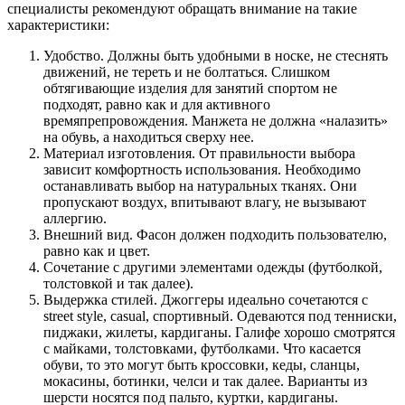
специалисты рекомендуют обращать внимание на такие
характеристики:
Удобство. Должны быть удобными в носке, не стеснять
движений, не тереть и не болтаться. Слишком
обтягивающие изделия для занятий спортом не
подходят, равно как и для активного
времяпрепровождения. Манжета не должна «налазить»
на обувь, а находиться сверху нее.
Материал изготовления. От правильности выбора
зависит комфортность использования. Необходимо
останавливать выбор на натуральных тканях. Они
пропускают воздух, впитывают влагу, не вызывают
аллергию.
Внешний вид. Фасон должен подходить пользователю,
равно как и цвет.
Сочетание с другими элементами одежды (футболкой,
толстовкой и так далее).
Выдержка стилей. Джоггеры идеально сочетаются с
street style, casual, спортивный. Одеваются под тенниски,
пиджаки, жилеты, кардиганы. Галифе хорошо смотрятся
с майками, толстовками, футболками. Что касается
обуви, то это могут быть кроссовки, кеды, сланцы,
мокасины, ботинки, челси и так далее. Варианты из
шерсти носятся под пальто, куртки, кардиганы.