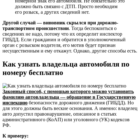
номерной знак его автомобиля. Не обязательно это
должно быть связано с ДТП. Просто необходим
его розыск, а других сведений нет.
Другой случай — виновник скрылся при дорожно-
транспортном происшествии
. Тогда беспокоиться о
сведениях не надо, потому что их определит инспектор
ГИБДД. Если гражданин и обратится в уполномоченный
орган с розыском водителя, его мотив будет признан
несущественным и ему откажут. Однако, другие способы есть.
Как узнать владельца автомобиля по
номеру бесплатно
Законный способ, с помощью которого можно установить
фамилию автовладельца — обращение в Государственную
инспекцию
безопасности дорожного движения (ГИБДД). Но
для этого должны быть веские основания. А именно: владелец
авто допустил правонарушение, описанное в статьях
административного (КоАП) или уголовного (УК) кодексов
РФ.
К примеру: