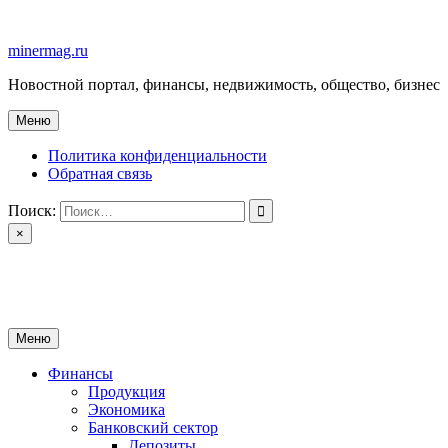
Перейти
к
minermag.ru
содержимому
Новостной портал, финансы, недвижимость, общество, бизнес
Меню
Политика конфиденциальности
Обратная связь
Поиск:
×
minermag.ru
Новостной портал, финансы, недвижимость, общество, бизнес
Меню
Финансы
Продукция
Экономика
Банковский сектор
Депозиты