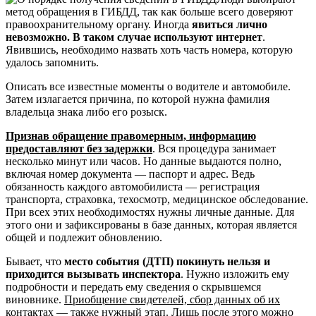
метод обращения в ГИБДД, так как больше всего доверяют
правоохранительному органу. Иногда
явиться лично
невозможно. В таком случае используют интернет
.
Явившись, необходимо назвать хоть часть номера, которую
удалось запомнить.
Описать все известные моменты о водителе и автомобиле.
Затем излагается причина, по которой нужна фамилия
владельца знака либо его розыск.
Признав обращение правомерным, информацию
предоставляют без задержки
. Вся процедура занимает
несколько минут или часов. Но данные выдаются полно,
включая номер документа — паспорт и адрес. Ведь
обязанность каждого автомобилиста — регистрация
транспорта, страховка, техосмотр, медицинское обследование.
При всех этих необходимостях нужны личные данные. Для
этого они и зафиксированы в базе данных, которая является
общей и подлежит обновлению.
Бывает, что
место события (ДТП) покинуть нельзя и
приходится вызывать инспектора
. Нужно изложить ему
подробности и передать ему сведения о скрывшемся
виновнике.
Приобщение свидетелей, сбор данных об их
контактах — также нужный этап.
Лишь после этого можно