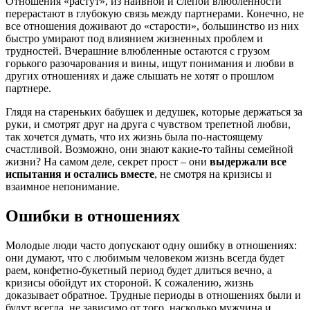
Отношения «растут», из наивной и слепой влюбленности
перерастают в глубокую связь между партнерами. Конечно, не
все отношения доживают до «старости», большинство из них
быстро умирают под влиянием жизненных проблем и
трудностей. Вчерашние влюбленные остаются с грузом
горького разочарования и вины, ищут понимания и любви в
других отношениях и даже слышать не хотят о прошлом
партнере.
Глядя на стареньких бабушек и дедушек, которые держаться за
руки, и смотрят друг на друга с чувством трепетной любви,
так хочется думать, что их жизнь была по-настоящему
счастливой. Возможно, они знают какие-то тайны семейной
жизни? На самом деле, секрет прост – они
выдержали все
испытания и остались вместе
, не смотря на кризисы и
взаимное непонимание.
Ошибки в отношениях
Молодые люди часто допускают одну ошибку в отношениях:
они думают, что с любимым человеком жизнь всегда будет
раем, конфетно-букетный период будет длиться вечно, а
кризисы обойдут их стороной. К сожалению, жизнь
доказывает обратное. Трудные периоды в отношениях были и
будут всегда, не зависимо от того, насколько мужчина и