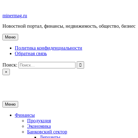
Перейти
к
minermag.ru
содержимому
Новостной портал, финансы, недвижимость, общество, бизнес
Меню
Политика конфиденциальности
Обратная связь
Поиск:
×
minermag.ru
Новостной портал, финансы, недвижимость, общество, бизнес
Меню
Финансы
Продукция
Экономика
Банковский сектор
Депозиты