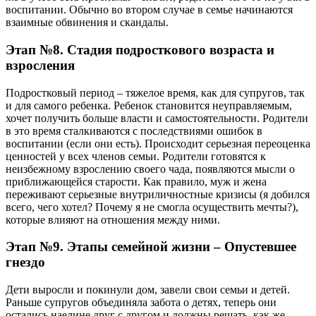
воспитании. Обычно во втором случае в семье начинаются
взаимные обвинения и скандалы.
Этап №8. Стадия подросткового возраста и
взросления
Подростковый период – тяжелое время, как для супругов, так
и для самого ребенка. Ребенок становится неуправляемым,
хочет получить больше власти и самостоятельности. Родители
в это время сталкиваются с последствиями ошибок в
воспитании (если они есть). Происходит серьезная переоценка
ценностей у всех членов семьи. Родители готовятся к
неизбежному взрослению своего чада, появляются мысли о
приближающейся старости. Как правило, муж и жена
переживают серьезные внутриличностные кризисы (я добился
всего, чего хотел? Почему я не смогла осуществить мечты?),
которые влияют на отношения между ними.
Этап №9. Этапы семейной жизни – Опустевшее
гнездо
Дети выросли и покинули дом, завели свои семьи и детей.
Раньше супругов объединяла забота о детях, теперь они
остались наедине друг с другом и должны решать, как же