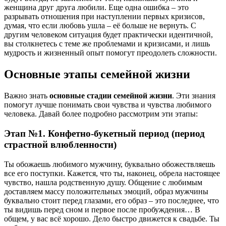
женщина друг друга любили. Еще одна ошибка – это
разрывать отношения при наступлении первых кризисов,
думая, что если любовь ушла – её больше не вернуть. С
другим человеком ситуация будет практически идентичной,
вы столкнетесь с теме же проблемами и кризисами, и лишь
мудрость и жизненный опыт помогут преодолеть сложности.
Основные
этапы семейной жизни
Важно знать
основные стадии семейной жизни
. Эти знания
помогут лучше понимать свои чувства и чувства любимого
человека. Давай более подробно рассмотрим эти этапы:
Этап №1. Конфетно-букетный период (п
ериод
страстной влюбленности
)
Ты обожаешь любимого мужчину, буквально обожествляешь
все его поступки. Кажется, что ты, наконец, обрела настоящее
чувство, нашла родственную душу. Общение с любимым
доставляем массу положительных эмоций, образ мужчины
буквально стоит перед глазами, его образ – это последнее, что
ты видишь перед сном и первое после пробуждения… В
общем, у вас всё хорошо. Дело быстро движется к свадьбе. Ты