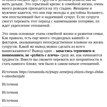
жить дальше. Это серьезный кризис в семейной жизни, очень
много разводов приходится на эту стадию. Женщине и
мужчине кажется, что они еще молоды и достойны большего,
чем опостылевший быт и надоевший супруг. Если супруги
смогут пережить этот период с наименьшими потерями, их
ждет укрепление отношений.
Это лишь основные этапы семейной жизни и развития семьи.
Как правило, есть еще много «подводных камней» и
факторов, оказывающих непосредственное влияние на жизнь
супругов. Какой же вывод можно сделать из всего
вышесказанного? Вывод один –
запастись терпением и
пониманием, не «рубить с плеча»
сразу же, как начинаются
трудности. Вместе вы сможете пережить все неприятности и
стать намного ближе, чем были в самом начале отношений.
Источник
https://zenamoda.ru/jetapy-semejnoj-zhizni-chego-zhdat-
v-otnoshenijah/
Источник
Источник
Источник