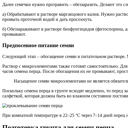
Далее семечки нужно протравить – обеззаразить. Делают это 
а) Обрабатывают в растворе марганцового калия. Нужно раство
промыть проточной водой и дать просохнуть.
б) Обеззараживают в растворе биофунгицидов (фитоспорина, ал
промывают.
Предпосевное питание семян
Следующий этап – обогащение семян в питательном растворе. 
Раствор с микроэлементами также готовят самостоятельно. Для 
часов семена перца. После обогащения их не промывают, прос
Насыщение семян микроэлементами не является обязательн
Поскольку семена перца в грунте всходят медленно, то перед 
салфеткой, которая должна быть во влажном состоянии постоян
При комнатной температуре в 22–25 °С через 7–14 дней перец н
Подготовка грунта для семян перца