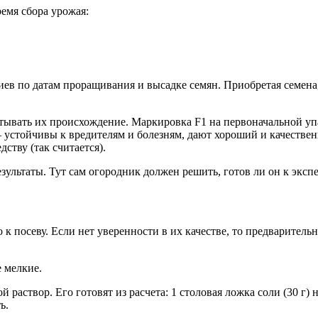
емя сбора урожая:
иев по датам проращивания и высадке семян. Приобретая семена
тывать их происхождение. Маркировка F1 на первоначальной упа
 устойчивы к вредителям и болезням, дают хороший и качестве
ству (так считается).
зультаты. Тут сам огородник должен решить, готов ли он к эксп
к посеву. Если нет уверенности в их качестве, то предварител
е мелкие.
раствор. Его готовят из расчета: 1 столовая ложка соли (30 г)
ь.