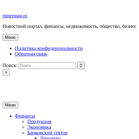
Перейти
к
minermag.ru
содержимому
Новостной портал, финансы, недвижимость, общество, бизнес
Меню
Политика конфиденциальности
Обратная связь
Поиск:
×
minermag.ru
Новостной портал, финансы, недвижимость, общество, бизнес
Меню
Финансы
Продукция
Экономика
Банковский сектор
Депозиты