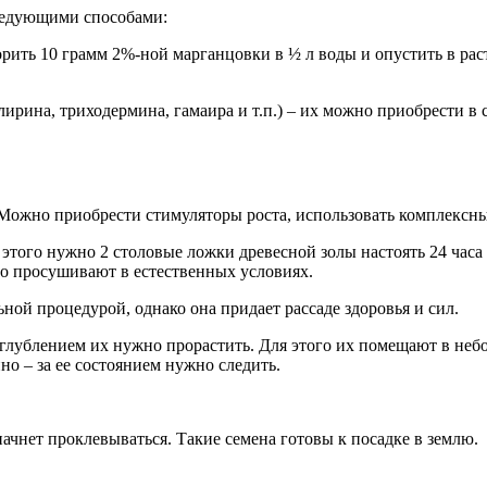
следующими способами:
рить 10 грамм 2%-ной марганцовки в ½ л воды и опустить в рас
ирина, триходермина, гамаира и т.п.) – их можно приобрести в
Можно приобрести стимуляторы роста, использовать комплексны
этого нужно 2 столовые ложки древесной золы настоять 24 часа 
то просушивают в естественных условиях.
ой процедурой, однако она придает рассаде здоровья и сил.
заглублением их нужно прорастить. Для этого их помещают в неб
но – за ее состоянием нужно следить.
ачнет проклевываться. Такие семена готовы к посадке в землю.