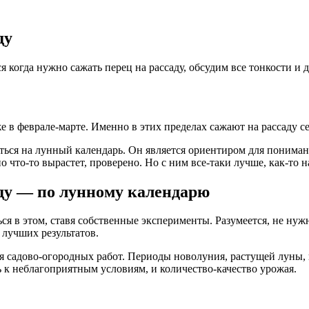
ду
когда нужно сажать перец на рассаду, обсудим все тонкости и д
в феврале-марте. Именно в этих пределах сажают на рассаду сем
ься на лунный календарь. Он является ориентиром для пониман
но что-то вырастет, проверено. Но с ним все-таки лучше, как-то 
году — по лунному календарю
я в этом, ставя собственные эксперименты. Разумеется, не нужн
 лучших результатов.
я садово-огородных работ. Периоды новолуния, растущей луны,
ь к неблагоприятным условиям, и количество-качество урожая.