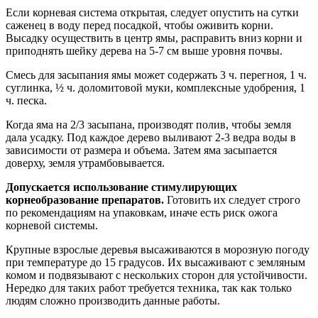
Если корневая система открытая, следует опустить на сутки
саженец в воду перед посадкой, чтобы оживить корни.
Высадку осуществить в центр ямы, расправить вниз корни и
приподнять шейку дерева на 5-7 см выше уровня почвы.
Смесь для засыпания ямы может содержать 3 ч. перегноя, 1 ч.
суглинка, ½ ч. доломитовой муки, комплексные удобрения, 1
ч. песка.
Когда яма на 2/3 засыпана, производят полив, чтобы земля
дала усадку. Под каждое дерево выливают 2-3 ведра воды в
зависимости от размера и объема. Затем яма засыпается
доверху, земля утрамбовывается.
Допускается использование стимулирующих
корнеобразование препаратов.
Готовить их следует строго
по рекомендациям на упаковкам, иначе есть риск ожога
корневой системы.
Крупные взрослые деревья высаживаются в морозную погоду
при температуре до 15 градусов. Их высаживают с земляным
комом и подвязывают с нескольких сторон для устойчивости.
Нередко для таких работ требуется техника, так как только
людям сложно производить данные работы.