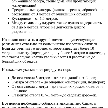
ближайшего забора, стены дома или пролегающих
коммуникаций.
Среднерослые культуры (вишня, черешня, абрикос) – на
расстоянии от 3 метров от ближайших объектов.
Кустарники – от 1,5 метров.
Между самими культурами также нужно выдерживать
от 3 до 6 метров, чтобы не допускать дикого
разрастания.
Но важно понимать и другой момент — существующие
регламенты охватывают большинство известных случаев.
Если же речь идёт о дереве, которое вырастает более 10
метров в высоту, формирует крону более 5 метров в диаметре,
то в таком случае кратно увеличивается и расстояние до
ближайших объектов.
И также там указывается ряд других норм:
До оси ствола 5 метров – от стен зданий и заборов;
3 метра от ствола – до опорных конструкций, подпорок;
От оси ствола 2 метра – до внешних кромок кюветов и
обрывов;
От центра ствола 0,7–1 метр – до садовых дорожек.
Все нормы необходимо соблюдать максимально близко к
указанным цифрам, потому что при отрицательном решении