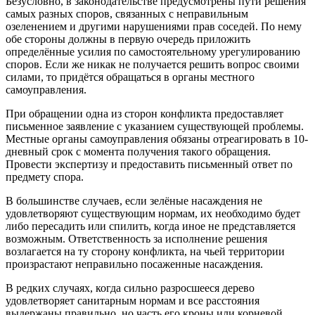
Безусловно, в законодательстве предусмотрены пути решения
самых разных споров, связанных с неправильным
озеленением и другими нарушениями прав соседей. По нему
обе стороны должны в первую очередь приложить
определённые усилия по самостоятельному урегулированию
споров. Если же никак не получается решить вопрос своими
силами, то придётся обращаться в органы местного
самоуправления.
При обращении одна из сторон конфликта предоставляет
письменное заявление с указанием существующей проблемы.
Местные органы самоуправления обязаны отреагировать в 10-
дневный срок с момента получения такого обращения.
Провести экспертизу и предоставить письменный ответ по
предмету спора.
В большинстве случаев, если зелёные насаждения не
удовлетворяют существующим нормам, их необходимо будет
либо пересадить или спилить, когда иное не представляется
возможным. Ответственность за исполнение решения
возлагается на ту сторону конфликта, на чьей территории
произрастают неправильно посаженные насаждения.
В редких случаях, когда сильно разросшееся дерево
удовлетворяет санитарным нормам и все расстояния
выдержаны правильно, но часть его кроны или корневой