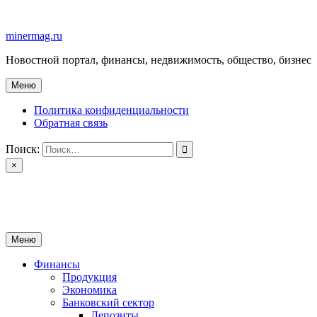
Перейти
к
minermag.ru
содержимому
Новостной портал, финансы, недвижимость, общество, бизнес
Меню
Политика конфиденциальности
Обратная связь
Поиск:
×
minermag.ru
Новостной портал, финансы, недвижимость, общество, бизнес
Меню
Финансы
Продукция
Экономика
Банковский сектор
Депозиты