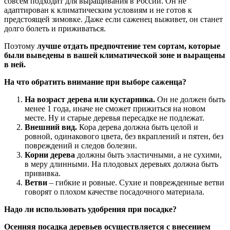
совсем подходит для выращивания в России. Он не
адаптирован к климатическим условиям и не готов к
предстоящей зимовке. Даже если саженец выживет, он станет
долго болеть и приживаться.
Поэтому
лучше отдать предпочтение тем сортам, которые
были выведены в вашей климатической зоне и выращены
в ней.
На что обратить внимание при выборе саженца?
На возраст дерева или кустарника.
Он не должен быть
менее 1 года, иначе не сможет прижиться на новом
месте. Ну и старые деревья пересадке не подлежат.
Внешний вид.
Кора дерева должна быть целой и
ровной, одинакового цвета, без вкраплений и пятен, без
повреждений и следов болезни.
Корни дерева
должны быть эластичными, а не сухими,
в меру длинными. На плодовых деревьях должна быть
прививка.
Ветви
– гибкие и ровные. Сухие и поврежденные ветви
говорят о плохом качестве посадочного материала.
Надо ли использовать удобрения при посадке?
Осенняя посадка деревьев осуществляется с внесением