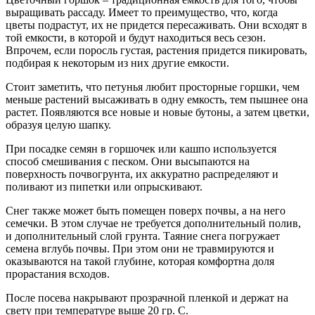
выращивать рассаду. Имеет то преимущество, что, когда
цветы подрастут, их не придется пересаживать. Они всходят в
той емкости, в которой и будут находиться весь сезон.
Впрочем, если поросль густая, растения придется пикировать,
подбирая к некоторым из них другие емкости.
Стоит заметить, что петунья любит просторные горшки, чем
меньше растений высаживать в одну емкость, тем пышнее она
растет. Появляются все новые и новые бутоны, а затем цветки,
образуя целую шапку.
При посадке семян в горшочек или кашпо используется
способ смешивания с песком. Они высыпаются на
поверхность почвогрунта, их аккуратно распределяют и
поливают из пипетки или опрыскивают.
Снег также может быть помещен поверх почвы, а на него
семечки. В этом случае не требуется дополнительный полив,
и дополнительный слой грунта. Таяние снега погружает
семена вглубь почвы. При этом они не травмируются и
оказываются на такой глубине, которая комфортна доля
прорастания всходов.
После посева накрывают прозрачной пленкой и держат на
свету при температуре выше 20 гр. С.