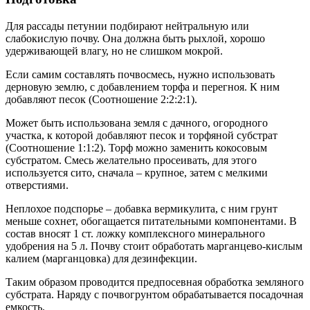
Для рассады петунии подбирают нейтральную или
слабокислую почву. Она должна быть рыхлой, хорошо
удерживающей влагу, но не слишком мокрой.
Если самим составлять почвосмесь, нужно использовать
дерновую землю, с добавлением торфа и перегноя. К ним
добавляют песок (Соотношение 2:2:2:1).
Может быть использована земля с дачного, огородного
участка, к которой добавляют песок и торфяной субстрат
(Соотношение 1:1:2). Торф можно заменить кокосовым
субстратом. Смесь желательно просеивать, для этого
используется сито, сначала – крупное, затем с мелкими
отверстиями.
Неплохое подспорье – добавка вермикулита, с ним грунт
меньше сохнет, обогащается питательными компонентами. В
состав вносят 1 ст. ложку комплексного минерального
удобрения на 5 л. Почву стоит обработать марганцево-кислым
калием (марганцовка) для дезинфекции.
Таким образом проводится предпосевная обработка земляного
субстрата. Наряду с почвогрунтом обрабатывается посадочная
емкость.