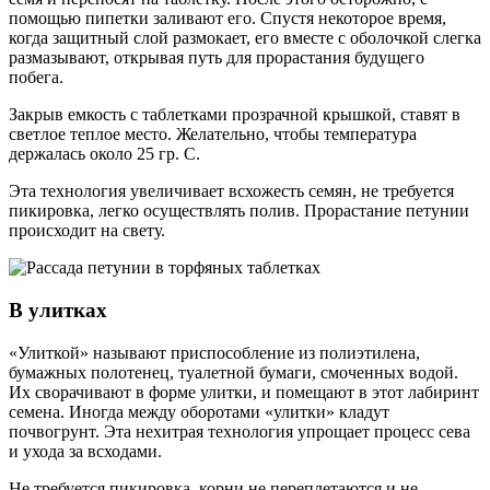
помощью пипетки заливают его. Спустя некоторое время,
когда защитный слой размокает, его вместе с оболочкой слегка
размазывают, открывая путь для прорастания будущего
побега.
Закрыв емкость с таблетками прозрачной крышкой, ставят в
светлое теплое место. Желательно, чтобы температура
держалась около 25 гр. С.
Эта технология увеличивает всхожесть семян, не требуется
пикировка, легко осуществлять полив. Прорастание петунии
происходит на свету.
В улитках
«Улиткой» называют приспособление из полиэтилена,
бумажных полотенец, туалетной бумаги, смоченных водой.
Их сворачивают в форме улитки, и помещают в этот лабиринт
семена. Иногда между оборотами «улитки» кладут
почвогрунт. Эта нехитрая технология упрощает процесс сева
и ухода за всходами.
Не требуется пикировка, корни не переплетаются и не