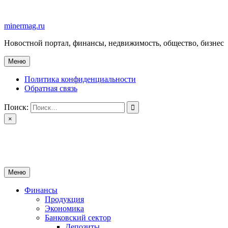
Перейти
к
minermag.ru
содержимому
Новостной портал, финансы, недвижимость, общество, бизнес
Меню
Политика конфиденциальности
Обратная связь
Поиск:
×
minermag.ru
Новостной портал, финансы, недвижимость, общество, бизнес
Меню
Финансы
Продукция
Экономика
Банковский сектор
Депозиты