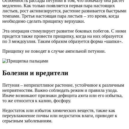
Особенность рассады петунии в том, что поначалу она растет
медленно. Как только появляется первая пара настоящих
листьев, рост активизируется, растение развивается быстрыми
темпами. Третья настоящая пара листьев – это время, когда
необходимо сделать прищипку верхушки.
Эта операция стимулирует развитие боковых побегов. С ними
придется также провести прищипку, когда на них образуется
по 3 междоузлия. Таким образом образуется форма «шапки».
Прищипку не поводят в случае ампельной петунии.
Болезни и вредители
Петуния – неприхотливое растение, устойчивое к различным
неприятностям. Важно соблюдать режим и правила ухода.
Иначе возникают признаки дефицита азота или его избытка,
то же относится к калию, фосфору.
Недостаток или избыток химических веществ, также как
переувлажнение почвы или недостаток влаги, приводят к
серьезным заболеваниям.