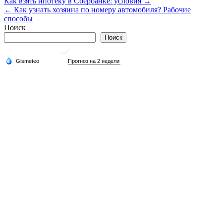
Навигация
Как взять ипотеку в Сбербанке: условия →
← Как узнать хозяина по номеру автомобиля? Рабочие
по
способы
записям
Поиск
Поиск