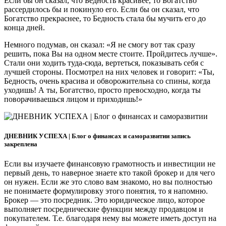
Если бы он сказал, что Бедность красивее, то Богатство
рассердилось бы и покинуло его. Если бы он сказал, что
Богатство прекраснее, то Бедность стала бы мучить его до
конца дней.
Немного подумав, он сказал: «Я не смогу вот так сразу
решить, пока Вы на одном месте стоите. Пройдитесь лучше».
Стали они ходить туда-сюда, вертеться, показывать себя с
лучшей стороны. Посмотрел на них человек и говорит: «Ты,
Бедность, очень красива и обворожительна со спины, когда
уходишь! А ты, Богатство, просто превосходно, когда ты
поворачиваешься лицом и приходишь!»
ДНЕВНИК УСПЕХА | Блог о финансах и саморазвитии запись
закреплена
Если вы изучаете финансовую грамотность и инвестиции не
первый день, то наверное знаете кто такой брокер и для чего
он нужен. Если же это слово вам знакомо, но вы полностью
не понимаете формулировку этого понятия, то я напомню.
Брокер — это посредник. Это юридическое лицо, которое
выполняет посреднические функции между продавцом и
покупателем. Т.е. благодаря нему вы можете иметь доступ на