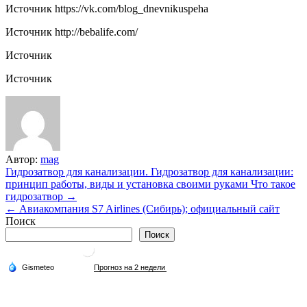
Источник
https://vk.com/blog_dnevnikuspeha
Источник
http://bebalife.com/
Источник
Источник
Автор:
mag
Навигация
Гидрозатвор для канализации. Гидрозатвор для канализации:
принцип работы, виды и установка своими руками Что такое
по
гидрозатвор →
записям
← Авиакомпания S7 Airlines (Сибирь); официальный сайт
Поиск
Поиск