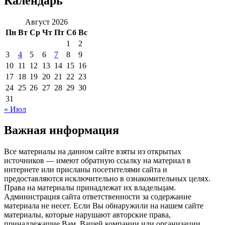
Календарь
Август 2026
Пн
Вт
Ср
Чт
Пт
Сб
Вс
1
2
3
4
5
6
7
8
9
10
11
12
13
14
15
16
17
18
19
20
21
22
23
24
25
26
27
28
29
30
31
« Июл
Важная информация
Все материалы на данном сайте взяты из открытых
источников — имеют обратную ссылку на материал в
интернете или присланы посетителями сайта и
предоставляются исключительно в ознакомительных целях.
Права на материалы принадлежат их владельцам.
Администрация сайта ответственности за содержание
материала не несет. Если Вы обнаружили на нашем сайте
материалы, которые нарушают авторские права,
принадлежащие Вам, Вашей компании или организации,