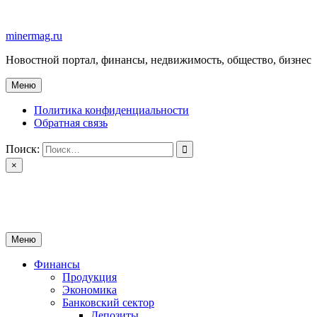
Перейти
к
minermag.ru
содержимому
Новостной портал, финансы, недвижимость, общество, бизнес
Меню
Политика конфиденциальности
Обратная связь
Поиск:
×
minermag.ru
Новостной портал, финансы, недвижимость, общество, бизнес
Меню
Финансы
Продукция
Экономика
Банковский сектор
Депозиты