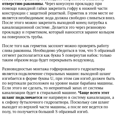
отверстию раковины
. Через конусную прокладку при
помощи накидной гайки закрепить гофру к нижней части
конструкции с защитной решеткой. Герметик в этом месте не
является необходимым: вода должна свободно сливаться вниз.
После этого можно закрепить выходной конец патрубка к
канализационной системе. Делается это через резиновую
прокладку и герметиком, который наносится заранее кольцом
на поверхность трубы.
После того как герметик засохнет можно проверять работу
слива раковины. Необходимо убедиться в том, что S образный
сегмент располагается как буква S повернутая набок: только
таким образом вода будет перекрывать воздуховод.
Разновидностью монтажа гофрированного гидрозатвора
является подключение стиральных машин: выходной шланг
изгибается в форме буквы U, при этом сам изгиб должен быть
по вертикали расположен на уровне выше барабана машины.
Если этого не сделать, то неприятный запах от системы
канализации будет в стиральной машине.
Чаще всего этот
шланг подключается
не напрямую в систему канализации, а
к сифону бутылочного гидрозатвора. Поскольку сам шланг
выходит из верхней части машины, а после нее ведется по
полу, то получается большой S образный изгиб.