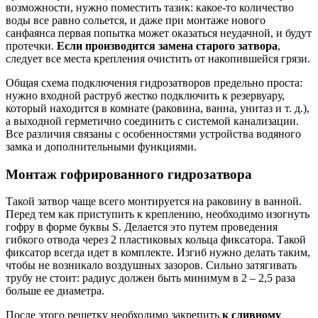
возможности, нужно поместить тазик: какое-то количество
воды все равно сольется, и даже при монтаже нового
санфаянса первая попытка может оказаться неудачной, и будут
протечки.
Если производится замена старого затвора
,
следует все места крепления очистить от накопившейся грязи.
Общая схема подключения гидрозатворов предельно проста:
нужно входной раструб жестко подключить к резервуару,
который находится в комнате (раковина, ванна, унитаз и т. д.),
а выходной герметично соединить с системой канализации.
Все различия связаны с особенностями устройства водяного
замка и дополнительными функциями.
Монтаж гофрированного гидрозатвора
Такой затвор чаще всего монтируется на раковину в ванной.
Перед тем как приступить к креплению, необходимо изогнуть
гофру в форме буквы S. Делается это путем проведения
гибкого отвода через 2 пластиковых кольца фиксатора. Такой
фиксатор всегда идет в комплекте. Изгиб нужно делать таким,
чтобы не возникало воздушных зазоров. Сильно затягивать
трубу не стоит: радиус должен быть минимум в 2 – 2,5 раза
больше ее диаметра.
После этого решетку необходимо закрепить
к сливному