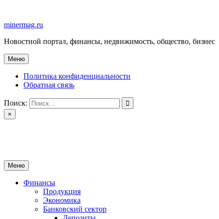
Перейти
к
minermag.ru
содержимому
Новостной портал, финансы, недвижимость, общество, бизнес
Меню
Политика конфиденциальности
Обратная связь
Поиск:
×
minermag.ru
Новостной портал, финансы, недвижимость, общество, бизнес
Меню
Финансы
Продукция
Экономика
Банковский сектор
Депозиты