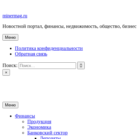
Перейти
к
minermag.ru
содержимому
Новостной портал, финансы, недвижимость, общество, бизнес
Меню
Политика конфиденциальности
Обратная связь
Поиск:
×
minermag.ru
Новостной портал, финансы, недвижимость, общество, бизнес
Меню
Финансы
Продукция
Экономика
Банковский сектор
Депозиты