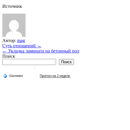
Источник
Автор:
mag
Навигация
Суть отношений →
← Укладка ламината на бетонный пол
по
Поиск
записям
Поиск