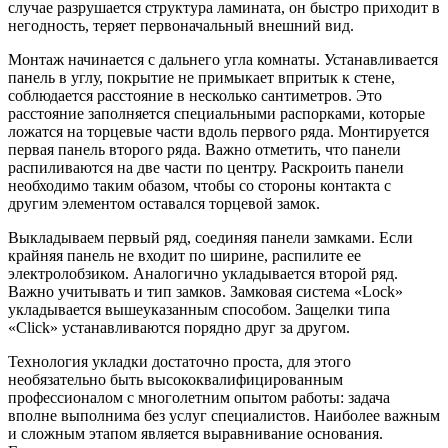
случае разрушается структура ламината, он быстро приходит в
негодность, теряет первоначальный внешний вид.
Монтаж начинается с дальнего угла комнаты. Устанавливается
панель в углу, покрытие не примыкает впритык к стене,
соблюдается расстояние в несколько сантиметров. Это
расстояние заполняется специальными распорками, которые
ложатся на торцевые части вдоль первого ряда. Монтируется
первая панель второго ряда. Важно отметить, что панели
распиливаются на две части по центру. Раскроить панели
необходимо таким обазом, чтобы со стороны контакта с
другим элементом оставался торцевой замок.
Выкладываем первый ряд, соединяя панели замками. Если
крайняя панель не входит по ширине, распилите ее
электролобзиком. Аналогично укладывается второй ряд.
Важно учитывать и тип замков. Замковая система «Lock»
укладывается вышеуказанным способом. Защелки типа
«Click» устанавливаются порядно друг за другом.
Технология укладки достаточно проста, для этого
необязательно быть высококвалифицированным
профессионалом с многолетним опытом работы: задача
вполне выполнима без услуг специалистов. Наиболее важным
и сложным этапом является выравнивание основания.