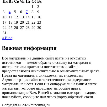
Пн
Вт
Ср
Чт
Пт
Сб
Вс
1
2
3
4
5
6
7
8
9
10
11
12
13
14
15
16
17
18
19
20
21
22
23
24
25
26
27
28
29
30
31
« Июл
Важная информация
Все материалы на данном сайте взяты из открытых
источников — имеют обратную ссылку на материал в
интернете или присланы посетителями сайта и
предоставляются исключительно в ознакомительных целях.
Права на материалы принадлежат их владельцам.
Администрация сайта ответственности за содержание
материала не несет. Если Вы обнаружили на нашем сайте
материалы, которые нарушают авторские права,
принадлежащие Вам, Вашей компании или организации,
пожалуйста, сообщите нам через форму обратной связи.
Copyright © 2026 minermag.ru