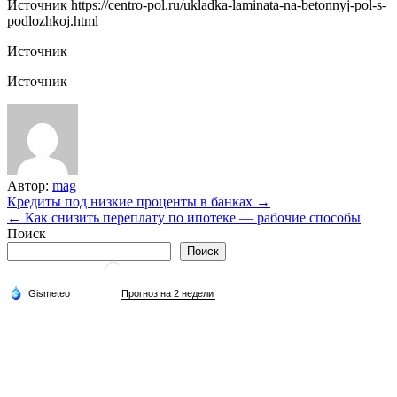
Источник
https://centro-pol.ru/ukladka-laminata-na-betonnyj-pol-s-
podlozhkoj.html
Источник
Источник
Автор:
mag
Навигация
Кредиты под низкие проценты в банках →
← Как снизить переплату по ипотеке — рабочие способы
по
Поиск
записям
Поиск