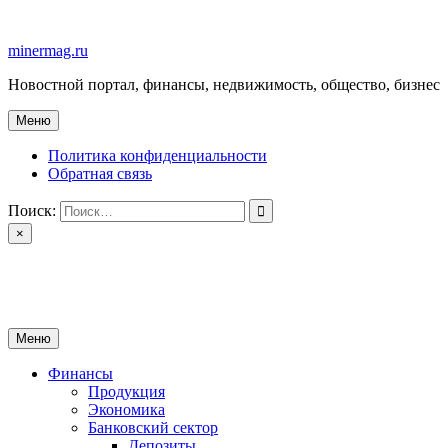
Перейти
к
minermag.ru
содержимому
Новостной портал, финансы, недвижимость, общество, бизнес
Меню
Политика конфиденциальности
Обратная связь
Поиск:
×
minermag.ru
Новостной портал, финансы, недвижимость, общество, бизнес
Меню
Финансы
Продукция
Экономика
Банковский сектор
Депозиты