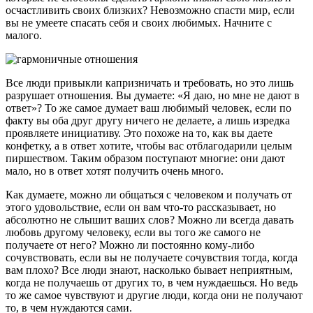
осчастливить своих близких? Невозможно спасти мир, если
вы не умеете спасать себя и своих любимых. Начните с
малого.
Все люди привыкли капризничать и требовать, но это лишь
разрушает отношения. Вы думаете: «Я даю, но мне не дают в
ответ»? То же самое думает ваш любимый человек, если по
факту вы оба друг другу ничего не делаете, а лишь изредка
проявляете инициативу. Это похоже на то, как вы даете
конфетку, а в ответ хотите, чтобы вас отблагодарили целым
пиршеством. Таким образом поступают многие: они дают
мало, но в ответ хотят получить очень много.
Как думаете, можно ли общаться с человеком и получать от
этого удовольствие, если он вам что-то рассказывает, но
абсолютно не слышит ваших слов? Можно ли всегда давать
любовь другому человеку, если вы того же самого не
получаете от него? Можно ли постоянно кому-либо
сочувствовать, если вы не получаете сочувствия тогда, когда
вам плохо? Все люди знают, насколько бывает неприятным,
когда не получаешь от других то, в чем нуждаешься. Но ведь
то же самое чувствуют и другие люди, когда они не получают
то, в чем нуждаются сами.