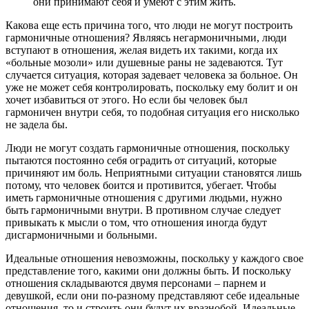
они принимают себя и умеют с этим жить.
Какова еще есть причина того, что люди не могут построить
гармоничные отношения? Являясь негармоничными, люди
вступают в отношения, желая видеть их такими, когда их
«больные мозоли» или душевные раны не задеваются. Тут
случается ситуация, которая задевает человека за больное. Он
уже не может себя контролировать, поскольку ему болит и он
хочет избавиться от этого. Но если бы человек был
гармоничен внутри себя, то подобная ситуация его нисколько
не задела бы.
Люди не могут создать гармоничные отношения, поскольку
пытаются постоянно себя оградить от ситуаций, которые
причиняют им боль. Неприятными ситуации становятся лишь
потому, что человек боится и противится, убегает. Чтобы
иметь гармоничные отношения с другими людьми, нужно
быть гармоничными внутри. В противном случае следует
привыкать к мысли о том, что отношения иногда будут
дисгармоничными и больными.
Идеальные отношения невозможны, поскольку у каждого свое
представление того, какими они должны быть. И поскольку
отношения складываются двумя персонами – парнем и
девушкой, если они по-разному представляют себе идеальные
отношения, то и строить они будут их вразнобой. Идеальные