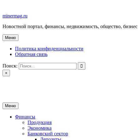
Перейти
к
minermag.ru
содержимому
Новостной портал, финансы, недвижимость, общество, бизнес
Меню
Политика конфиденциальности
Обратная связь
Поиск:
×
minermag.ru
Новостной портал, финансы, недвижимость, общество, бизнес
Меню
Финансы
Продукция
Экономика
Банковский сектор
Депозиты