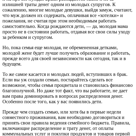
излишней траты денег одним из молодых супругов. К
сожалению, многие молодые девушки, выйдя замуж, считают,
что муж должен их содержать, оплачивая все «хотелки» и
пожелания, не считая при этом необходимым работать
самостоятельно. Когда рождаются дети, — да, молодая мама
просто не в состоянии работать, отдавая все свои силы уходу
за ребенком и супругом.
Но, пока семья еще молодая, не обремененная детками,
молодой жене будет лучше получить образование и работать,
прежде всего для своей независимости как сегодня, так и в
будущем.
То же самое касается и молодых людей, вступивших в брак.
Если вы уж создали семью, постарайтесь сделать все
возможное, чтобы семья процветала и становилась финансово
благополучной. Но даже тот факт, что вы работаете, не дает
вам права доминировать в вопросах распределения денег.
Особенно после того, как у вас появились дети.
Прежде чем создать семью, или хотя бы в первые недели
совместного проживания, вам необходимо договориться и
принять свои правила ведения семейного бюджета. Правила,
включающие распределение и трату денег, от оплаты
коммунальных услуг и покупки продуктов и товаров первой