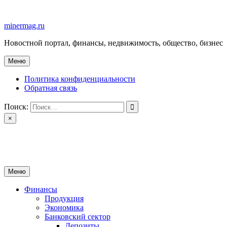
Перейти
к
minermag.ru
содержимому
Новостной портал, финансы, недвижимость, общество, бизнес
Меню
Политика конфиденциальности
Обратная связь
Поиск:
×
minermag.ru
Новостной портал, финансы, недвижимость, общество, бизнес
Меню
Финансы
Продукция
Экономика
Банковский сектор
Депозиты