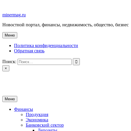
Перейти
к
minermag.ru
содержимому
Новостной портал, финансы, недвижимость, общество, бизнес
Меню
Политика конфиденциальности
Обратная связь
Поиск:
×
minermag.ru
Новостной портал, финансы, недвижимость, общество, бизнес
Меню
Финансы
Продукция
Экономика
Банковский сектор
Депозиты