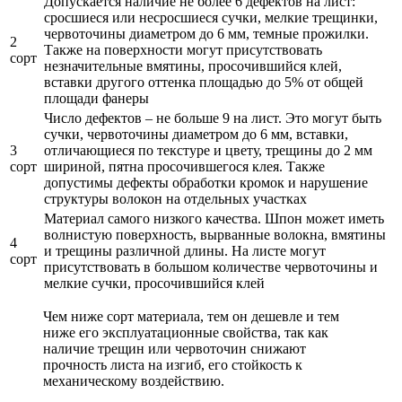
Допускается наличие не более 6 дефектов на лист:
сросшиеся или несросшиеся сучки, мелкие трещинки,
червоточины диаметром до 6 мм, темные прожилки.
2
Также на поверхности могут присутствовать
сорт
незначительные вмятины, просочившийся клей,
вставки другого оттенка площадью до 5% от общей
площади фанеры
Число дефектов – не больше 9 на лист. Это могут быть
сучки, червоточины диаметром до 6 мм, вставки,
3
отличающиеся по текстуре и цвету, трещины до 2 мм
сорт
шириной, пятна просочившегося клея. Также
допустимы дефекты обработки кромок и нарушение
структуры волокон на отдельных участках
Материал самого низкого качества. Шпон может иметь
волнистую поверхность, вырванные волокна, вмятины
4
и трещины различной длины. На листе могут
сорт
присутствовать в большом количестве червоточины и
мелкие сучки, просочившийся клей
Чем ниже сорт материала, тем он дешевле и тем
ниже его эксплуатационные свойства, так как
наличие трещин или червоточин снижают
прочность листа на изгиб, его стойкость к
механическому воздействию.