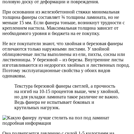
половую доску от деформации и повреждения.
При основании из железобетонной стяжки минимальная
толщина фанеры составляет ¾ толщины ламината, но не
меньше 15 мм. Если фанера тоньше, возникнут трудности с
креплением настила. Максимальная толщина зависит от
необходимого уровня и бюджета на ее покупку.
Не все покупатели знают, что хвойная и березовая фанеры
отличаются только наружными листами. У хвойной
облицовочные листы выполнены из ели, пихты, сосны или
лиственницы. У березовой – из березы. Внутренние листы
изготавливаются из недорогих хвойных и лиственных пород.
Поэтому эксплуатационные свойства у обоих видов
одинаковы.
Текстура березовой фанеры светлей, а прочность
на изгиб на 10-15 процентов выше, чем у хвойной,
но для укладки ламината такое различие не важно.
Ведь фанера не испытывает боковых и
крутильных нагрузок.
Она подвергается давлению с силой 1-5 килограмм на