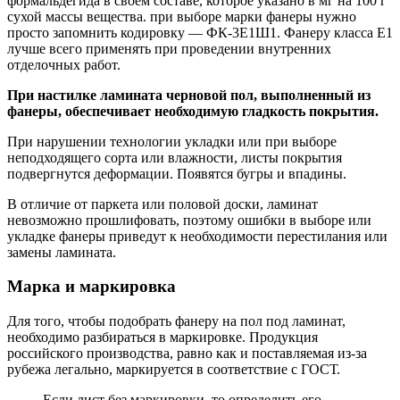
формальдегида в своем составе, которое указано в мг на 100 г
сухой массы вещества. при выборе марки фанеры нужно
просто запомнить кодировку — ФК-3Е1Ш1. Фанеру класса Е1
лучше всего применять при проведении внутренних
отделочных работ.
При настилке ламината черновой пол, выполненный из
фанеры, обеспечивает необходимую гладкость покрытия.
При нарушении технологии укладки или при выборе
неподходящего сорта или влажности, листы покрытия
подвергнутся деформации. Появятся бугры и впадины.
В отличие от паркета или половой доски, ламинат
невозможно прошлифовать, поэтому ошибки в выборе или
укладке фанеры приведут к необходимости перестилания или
замены ламината.
Марка и маркировка
Для того, чтобы подобрать фанеру на пол под ламинат,
необходимо разбираться в маркировке. Продукция
российского производства, равно как и поставляемая из-за
рубежа легально, маркируется в соответствие с ГОСТ.
Если лист без маркировки, то определить его