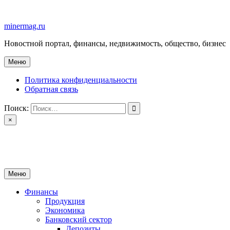
Перейти
к
minermag.ru
содержимому
Новостной портал, финансы, недвижимость, общество, бизнес
Меню
Политика конфиденциальности
Обратная связь
Поиск:
×
minermag.ru
Новостной портал, финансы, недвижимость, общество, бизнес
Меню
Финансы
Продукция
Экономика
Банковский сектор
Депозиты