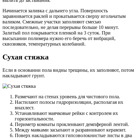
вылить до застывания.
Начинается заливка с дальнего угла. Поверхность
заравнивается раклей и прокатывается сверху игольчатым
валиком. Смежные участки заполняют смесью
последовательно, не делая перерывы больше 10 минут.
Залитый пол покрывается пленкой на 3 суток. При
высыхании полимера нужно его беречь от вибраций,
сквозняков, температурных колебаний.
Сухая стяжка
Если в основании пола видны трещины, их заполняют, потом
накладывают грунт.
Размечают на стенах уровень для чистового пола.
Настилают полосы гидроризоляции, располагая их
внахлест.
Устанавливают маячковые рейки с контролем их
горизонтальности.
Периметр комнаты проклеивают демпферной лентой.
Между маяками засыпают и разравнивают керамзит.
Поверх накладываются гипсоволокнистые листы в два