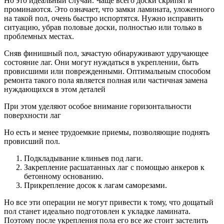
Но это идеальный случай. Чаще всего доски скрипят и
проминаются. Это означает, что замки ламината, уложенного
на такой пол, очень быстро испортятся. Нужно исправить
ситуацию, убрав половые доски, полностью или только в
проблемных местах.
Сняв финишный пол, зачастую обнаруживают удручающее
состояние лаг. Они могут нуждаться в укреплении, быть
провисшими или поврежденными. Оптимальным способом
ремонта такого пола является полная или частичная замена
нуждающихся в этом деталей
При этом уделяют особое внимание горизонтальности
поверхности лаг
Но есть и менее трудоемкие приемы, позволяющие поднять
провисший пол.
Подкладывание клиньев под лаги.
Закрепление расшатанных лаг с помощью анкеров к
бетонному основанию.
Прикрепление досок к лагам саморезами.
Но все эти операции не могут привести к тому, что дощатый
пол станет идеально подготовлен к укладке ламината.
Поэтому после укрепления пола его все же стоит застелить