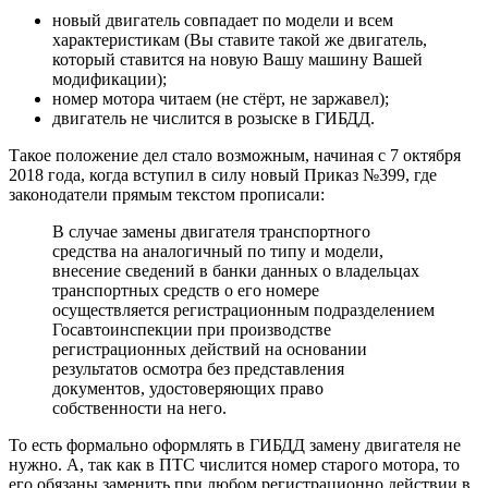
новый двигатель совпадает по модели и всем
характеристикам (Вы ставите такой же двигатель,
который ставится на новую Вашу машину Вашей
модификации);
номер мотора читаем (не стёрт, не заржавел);
двигатель не числится в розыске в ГИБДД.
Такое положение дел стало возможным, начиная с 7 октября
2018 года, когда вступил в силу новый Приказ №399, где
законодатели прямым текстом прописали:
В случае замены двигателя транспортного
средства на аналогичный по типу и модели,
внесение сведений в банки данных о владельцах
транспортных средств о его номере
осуществляется регистрационным подразделением
Госавтоинспекции при производстве
регистрационных действий на основании
результатов осмотра без представления
документов, удостоверяющих право
собственности на него.
То есть формально оформлять в ГИБДД замену двигателя не
нужно. А, так как в ПТС числится номер старого мотора, то
его обязаны заменить при любом регистрационно действии в