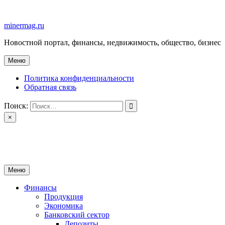
Перейти
к
minermag.ru
содержимому
Новостной портал, финансы, недвижимость, общество, бизнес
Меню
Политика конфиденциальности
Обратная связь
Поиск:
×
minermag.ru
Новостной портал, финансы, недвижимость, общество, бизнес
Меню
Финансы
Продукция
Экономика
Банковский сектор
Депозиты