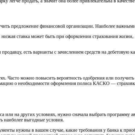
ку легче продать, а значит она более привлекательна в качеств
зучить предложение финансовой организации. Наиболее важным
, низкая ставка может быть при оформлении страхования жизни
продавцу, есть варианты с зачислением средств на дебетовую ка
х. Часто можно повысить вероятность одобрения или получить 
рмацию о необходимости оформления полиса КАСКО — страховка 
оса или на других условиях, нужно сначала выбрать программу 
ь наиболее выгодные условия.
окументы нужны в вашем случае, какие требования у банка к пр