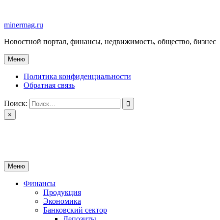
Перейти
к
minermag.ru
содержимому
Новостной портал, финансы, недвижимость, общество, бизнес
Меню
Политика конфиденциальности
Обратная связь
Поиск:
×
minermag.ru
Новостной портал, финансы, недвижимость, общество, бизнес
Меню
Финансы
Продукция
Экономика
Банковский сектор
Депозиты