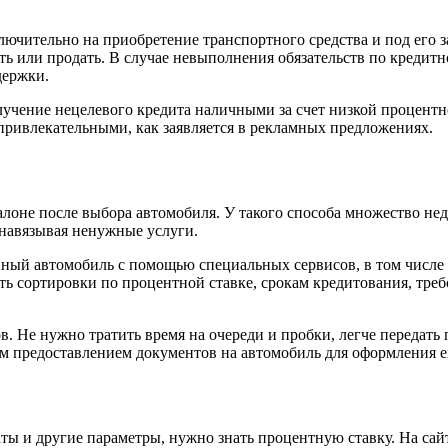
чительно на приобретение транспортного средства и под его за
рить или продать. В случае невыполнения обязательств по кредит
держки.
лучение нецелевого кредита наличными за счет низкой процентн
ь привлекательными, как заявляется в рекламных предложениях.
алоне после выбора автомобиля. У такого способа множество не
 навязывая ненужные услуги.
ный автомобиль с помощью специальных сервисов, в том числе и
ть сортировки по процентной ставке, срокам кредитования, тре
. Не нужно тратить время на очереди и пробки, легче передать
 предоставлением документов на автомобиль для оформления ег
аты и другие параметры, нужно знать процентную ставку. На са