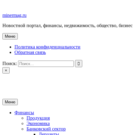
Перейти
к
minermag.ru
содержимому
Новостной портал, финансы, недвижимость, общество, бизнес
Меню
Политика конфиденциальности
Обратная связь
Поиск:
×
minermag.ru
Новостной портал, финансы, недвижимость, общество, бизнес
Меню
Финансы
Продукция
Экономика
Банковский сектор
Депозиты