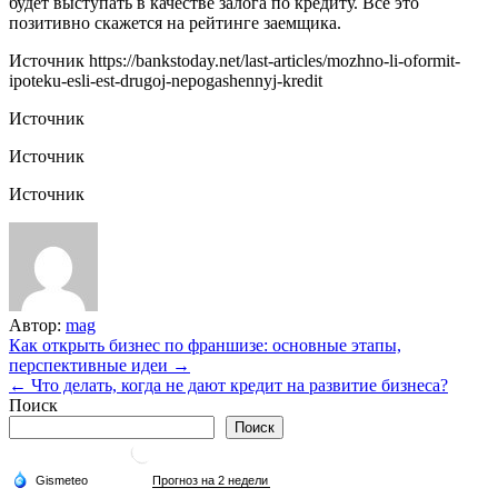
будет выступать в качестве залога по кредиту. Все это
позитивно скажется на рейтинге заемщика.
Источник
https://bankstoday.net/last-articles/mozhno-li-oformit-
ipoteku-esli-est-drugoj-nepogashennyj-kredit
Источник
Источник
Источник
Автор:
mag
Навигация
Как открыть бизнес по франшизе: основные этапы,
перспективные идеи →
по
← Что делать, когда не дают кредит на развитие бизнеса?
записям
Поиск
Поиск