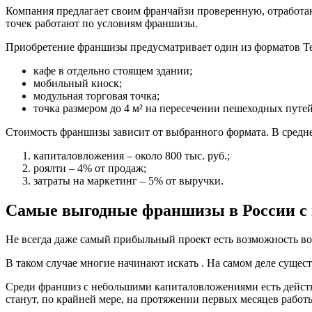
Компания предлагает своим франчайзи проверенную, отработан
точек работают по условиям франшизы.
Приобретение франшизы предусматривает один из форматов Te
кафе в отдельно стоящем здании;
мобильный киоск;
модульная торговая точка;
точка размером до 4 м² на пересечении пешеходных путе
Стоимость франшизы зависит от выбранного формата. В среднем
капиталовложения – около 800 тыс. руб.;
роялти – 4% от продаж;
затраты на маркетинг – 5% от выручки.
Самые выгодные франшизы в России 
Не всегда даже самый прибыльный проект есть возможность воп
В таком случае многие начинают искать . На самом деле сущес
Среди франшиз с небольшими капиталовложениями есть действ
станут, по крайней мере, на протяжении первых месяцев работ