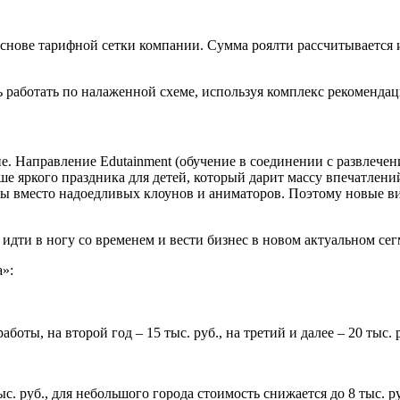
снове тарифной сетки компании. Сумма роялти рассчитывается 
работать по налаженной схеме, используя комплекс рекомендаци
. Направление Edutainment (обучение в соединении с развлече
чше яркого праздника для детей, который дарит массу впечатлен
 вместо надоедливых клоунов и аниматоров. Поэтому новые ви
ти в ногу со временем и вести бизнес в новом актуальном сег
»:
аботы, на второй год – 15 тыс. руб., на третий и далее – 20 тыс.
с. руб., для небольшого города стоимость снижается до 8 тыс. ру