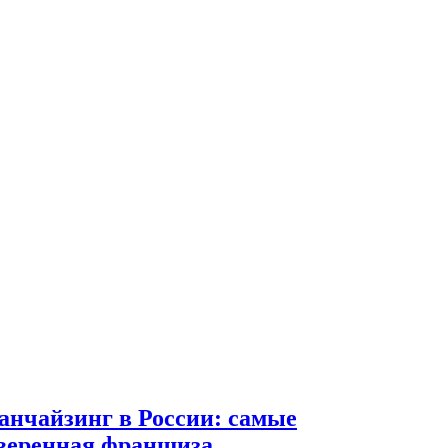
анчайзинг в России: самые
веренная франшиза