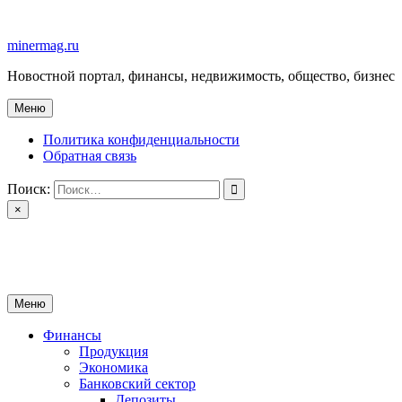
Перейти
к
minermag.ru
содержимому
Новостной портал, финансы, недвижимость, общество, бизнес
Меню
Политика конфиденциальности
Обратная связь
Поиск:
×
minermag.ru
Новостной портал, финансы, недвижимость, общество, бизнес
Меню
Финансы
Продукция
Экономика
Банковский сектор
Депозиты