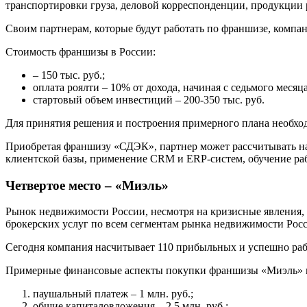
транспортировки груза, деловой корреспонденции, продукции 
Своим партнерам, которые будут работать по франшизе, компа
Стоимость франшизы в России:
– 150 тыс. руб.;
оплата роялти – 10% от дохода, начиная с седьмого меся
стартовый объем инвестиций – 200-350 тыс. руб.
Для принятия решения и построения примерного плана необход
Приобретая франшизу «СДЭК», партнер может рассчитывать на 
клиентской базы, применение CRM и ERP-систем, обучение ра
Четвертое место – «Миэль»
Рынок недвижимости России, несмотря на кризисные явления, 
брокерских услуг по всем сегментам рынка недвижимости Рос
Сегодня компания насчитывает 110 прибыльных и успешно рабо
Примерные финансовые аспекты покупки франшизы «Миэль» в
паушальный платеж – 1 млн. руб.;
общие капиталовложения – 2,5 млн. руб.;