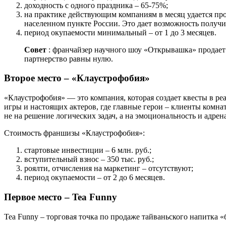
доходность с одного праздника – 65-75%;
на практике действующим компаниям в месяц удается пров
населенном пункте России. Это дает возможность получить
период окупаемости минимальный – от 1 до 3 месяцев.
Совет
: франчайзер научного шоу «Открывашка» продает 
партнерство равны нулю.
Второе место – «Клаустрофобия»
«Клаустрофобия» — это компания, которая создает квесты в ре
игры и настоящих актеров, где главные герои – клиенты комна
не на решение логических задач, а на эмоциональность и адрен
Стоимость франшизы «Клаустрофобия»:
стартовые инвестиции – 6 млн. руб.;
вступительный взнос – 350 тыс. руб.;
роялти, отчисления на маркетинг – отсутствуют;
период окупаемости – от 2 до 6 месяцев.
Первое место – Tea Funny
Tea Funny – торговая точка по продаже тайваньского напитка 