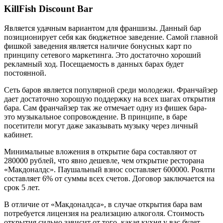
KillFish Discount Bar
Является удачным вариантом для франшизы. Данный бар
позиционирует себя как бюджетное заведение. Самой главной
фишкой заведения является наличие бонусных карт по
принципу сетевого маркетинга. Это достаточно хороший
рекламный ход. Посещаемость в данных барах будет
постоянной.
Сеть баров является популярной среди молодежи. Франчайзер
дает достаточно хорошую поддержку на всех шагах открытия
бара. Сам франчайзер так же отмечает одну из фишек бара-
это музыкальное сопровождение. В принципе, в баре
посетители могут даже заказывать музыку через личный
кабинет.
Минимальные вложения в открытие бара составляют от
280000 рублей, что явно дешевле, чем открытие ресторана
«Макдоналдс». Паушальный взнос составляет 600000. Роялти
составляет 6% от суммы всех счетов. Договор заключается на
срок 5 лет.
В отличие от «Макдоналдса», в случае открытия бара вам
потребуется лицензия на реализацию алкоголя. Стоимость
открытия сильно зависит от того, какая кухня у вас будет.