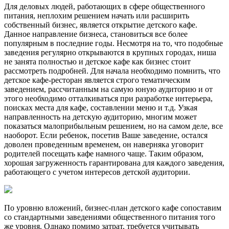
Для деловых людей, работающих в сфере общественного
питания, неплохим решением начать или расширить
собственный бизнес, является открытие детского кафе.
Данное направление бизнеса, становиться все более
популярным в последние годы. Несмотря на то, что подобные
заведения регулярно открываются в крупных городах, ниша
не занята полностью и детское кафе как бизнес стоит
рассмотреть подробней. Для начала необходимо помнить, что
детское кафе-ресторан является строго тематическим
заведением, рассчитанным на самую юную аудиторию и от
этого необходимо отталкиваться при разработке интерьера,
поисках места для кафе, составлении меню и т.д. Узкая
направленность на детскую аудиторию, многим может
показаться малоприбыльным решением, но на самом деле, все
наоборот. Если ребенок, посетив Ваше заведение, остался
доволен проведенным временем, он наверняка уговорит
родителей посещать кафе намного чаще. Таким образом,
хорошая загруженность гарантирована для каждого заведения,
работающего с учетом интересов детской аудитории.
По уровню вложений, бизнес-план детского кафе сопоставим
со стандартными заведениями общественного питания того
же уровня. Однако помимо затрат, требуется учитывать