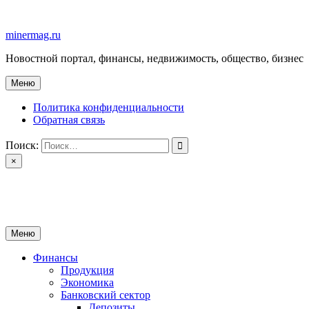
Перейти
к
minermag.ru
содержимому
Новостной портал, финансы, недвижимость, общество, бизнес
Меню
Политика конфиденциальности
Обратная связь
Поиск:
×
minermag.ru
Новостной портал, финансы, недвижимость, общество, бизнес
Меню
Финансы
Продукция
Экономика
Банковский сектор
Депозиты