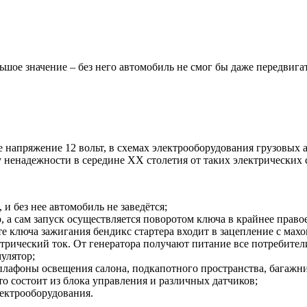
ое значение – без него автомобиль не смог бы даже передвигат
напряжение 12 вольт, в схемах электрооборудования грузовых а
у ненадежности в середине XX столетия от таких электрических 
 и без нее автомобиль не заведётся;
, а сам запуск осуществляется поворотом ключа в крайнее право
те ключа зажигания бендикс стартера входит в зацепление с махо
трический ток. От генератора получают питание все потребител
мулятор;
плафоны освещения салона, подкапотного пространства, багажни
то состоит из блока управления и различных датчиков;
ектрооборудования.