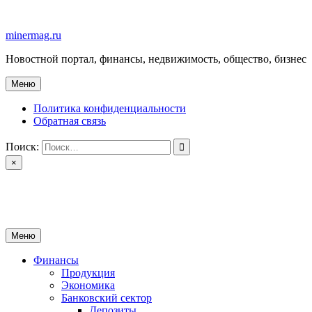
Перейти
к
minermag.ru
содержимому
Новостной портал, финансы, недвижимость, общество, бизнес
Меню
Политика конфиденциальности
Обратная связь
Поиск:
×
minermag.ru
Новостной портал, финансы, недвижимость, общество, бизнес
Меню
Финансы
Продукция
Экономика
Банковский сектор
Депозиты