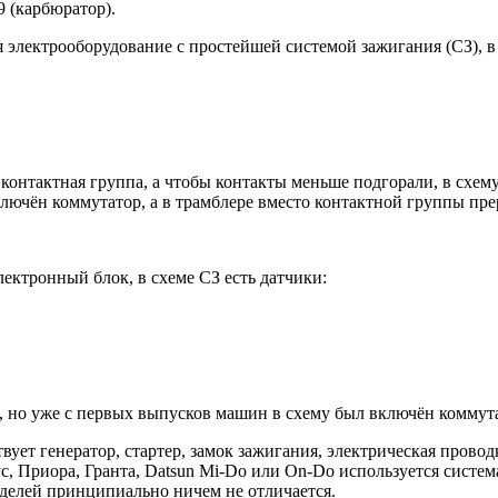
 (карбюратор).
электрооборудование с простейшей системой зажигания (СЗ), в 
контактная группа, а чтобы контакты меньше подгорали, в схему
лючён коммутатор, а в трамблере вместо контактной группы пре
ектронный блок, в схеме СЗ есть датчики:
 но уже с первых выпусков машин в схему был включён коммута
ует генератор, стартер, замок зажигания, электрическая прово
ус, Приора, Гранта, Datsun Mi-Do или On-Do используется систе
оделей принципиально ничем не отличается.