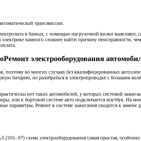
автоматической трансмиссии.
ектролита в банках, с помощью нагрузочной вилки выясняют, сп
 в электрике намного сложнее найти причину неисправности, че
 оплата.
Ремонт электрооборудования автомоби
в, поэтому во многих случаях без квалифицированных автоэлект
рную батарею, но разобраться в электропроводке с большим кол
 практически нет таких автомобилей, у которых системой зажиг
ры, или к бортовой системе авто подключается ноутбук. На мо
чные параметры. Ремонт в системе зажигания сводится к замене 
З 2101- 07) схема электрооборудования самая простая, особен