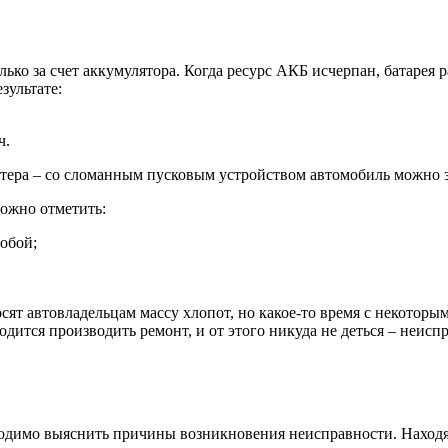
ько за счет аккумулятора. Когда ресурс АКБ исчерпан, батарея ра
зультате:
ч.
ртера – со сломанным пусковым устройством автомобиль можно за
ожно отметить:
обой;
сят автовладельцам массу хлопот, но какое-то время с некотор
дится производить ремонт, и от этого никуда не деться – неис
ходимо выяснить причины возникновения неисправности. Наход