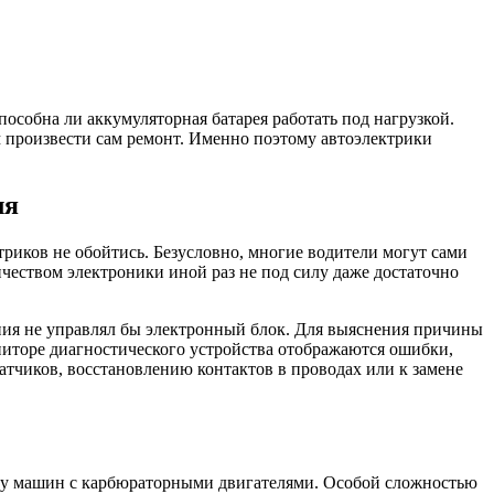
особна ли аккумуляторная батарея работать под нагрузкой.
м произвести сам ремонт. Именно поэтому автоэлектрики
ля
риков не обойтись. Безусловно, многие водители могут сами
ичеством электроники иной раз не под силу даже достаточно
ания не управлял бы электронный блок. Для выяснения причины
ниторе диагностического устройства отображаются ошибки,
датчиков, восстановлению контактов в проводах или к замене
но у машин с карбюраторными двигателями. Особой сложностью