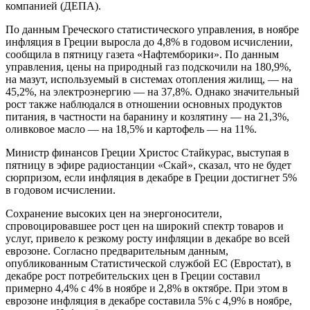
компанией (ДЕПА).
По данным Греческого статистического управления, в ноябре
инфляция в Греции выросла до 4,8% в годовом исчислении,
сообщила в пятницу газета «Нафтемборики». По данным
управления, цены на природный газ подскочили на 180,9%,
на мазут, используемый в системах отопления жилищ, — на
45,2%, на электроэнергию — на 37,8%. Однако значительный
рост также наблюдался в отношении основных продуктов
питания, в частности на баранину и козлятину — на 21,3%,
оливковое масло — на 18,5% и картофель — на 11%.
Министр финансов Греции Христос Стайкурас, выступая в
пятницу в эфире радиостанции «Скай», сказал, что не будет
сюрпризом, если инфляция в декабре в Греции достигнет 5%
в годовом исчислении.
Сохранение высоких цен на энергоносители,
спровоцировавшее рост цен на широкий спектр товаров и
услуг, привело к резкому росту инфляции в декабре во всей
еврозоне. Согласно предварительным данным,
опубликованным Статистической службой ЕС (Евростат), в
декабре рост потребительских цен в Греции составил
примерно 4,4% с 4% в ноябре и 2,8% в октябре. При этом в
еврозоне инфляция в декабре составила 5% с 4,9% в ноябре,