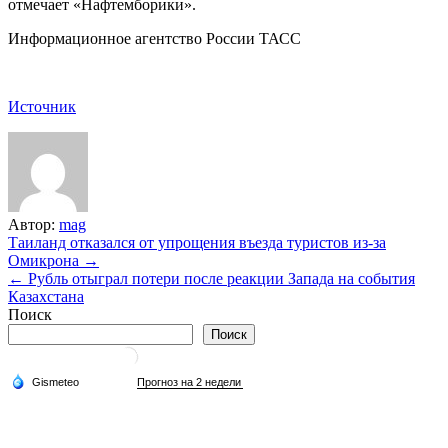
отмечает «Нафтемборики».
Информационное агентство России ТАСС
Источник
Автор:
mag
Навигация
Таиланд отказался от упрощения въезда туристов из-за
Омикрона →
по
← Рубль отыграл потери после реакции Запада на события
записям
Казахстана
Поиск
Поиск