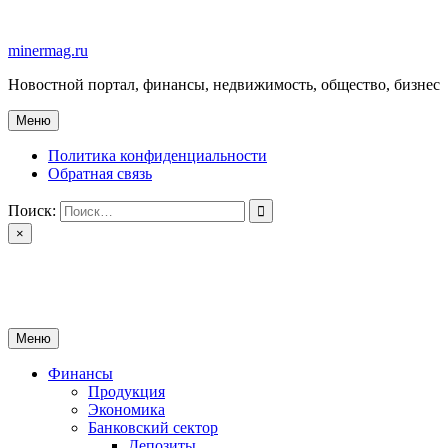
Перейти
к
minermag.ru
содержимому
Новостной портал, финансы, недвижимость, общество, бизнес
Меню
Политика конфиденциальности
Обратная связь
Поиск:
×
minermag.ru
Новостной портал, финансы, недвижимость, общество, бизнес
Меню
Финансы
Продукция
Экономика
Банковский сектор
Депозиты