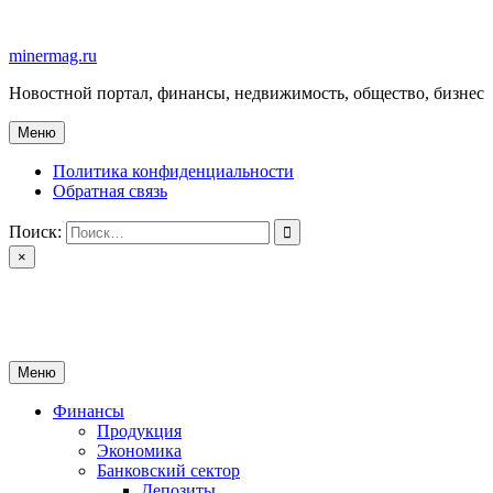
Перейти
к
minermag.ru
содержимому
Новостной портал, финансы, недвижимость, общество, бизнес
Меню
Политика конфиденциальности
Обратная связь
Поиск:
×
minermag.ru
Новостной портал, финансы, недвижимость, общество, бизнес
Меню
Финансы
Продукция
Экономика
Банковский сектор
Депозиты