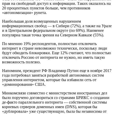
прав на свободный доступ к информации. Таких оказалось на
20 процентных пунктов больше, чем противников
«автономизации» рунета.
Наибольшая доля возмущенных нарушением
информационных свобод — в Сибири (72%), а также на Урале
и в Центральном федеральном округе (по 69%). Наименее
популярна такая точка зрения на Северном Кавказе (55%).
По мнению 19% респондентов, полностью отключить
интернет в стране невозможно технически, поскольку люди
будут обходить блокировки. Еще 12% считают, что полностью
отключать Россию от интернета не нужно, но иметь такую
возможность полезно.
Напомним, президент РФ Владимир Путин еще в ноябре 2017
года потребовал заняться разработкой автономных систем
управления интернетом, которые бы избавили сеть от
«доминирования» США.
Минкомсвязи совместно с министерством иностранных дел
было поручено договориться со странами БРИКС о создании
де-факто параллельного интернета — собственной системы
корневых серверов доменных имен (DNS), которая бы
«дублировала» уже существующую, была бы независима от