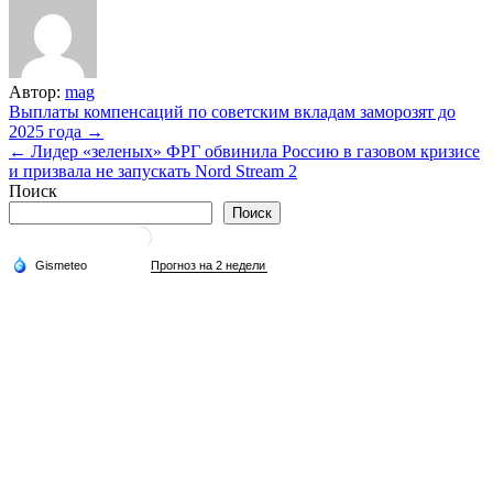
Автор:
mag
Навигация
Выплаты компенсаций по советским вкладам заморозят до
2025 года →
по
← Лидер «зеленых» ФРГ обвинила Россию в газовом кризисе
записям
и призвала не запускать Nord Stream 2
Поиск
Поиск