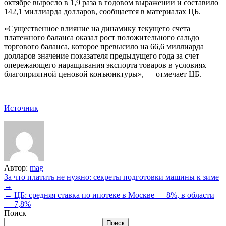
октябре выросло в 1,9 раза в годовом выражении и составило
142,1 миллиарда долларов, сообщается в материалах ЦБ.
«Существенное влияние на динамику текущего счета
платежного баланса оказал рост положительного сальдо
торгового баланса, которое превысило на 66,6 миллиарда
долларов значение показателя предыдущего года за счет
опережающего наращивания экспорта товаров в условиях
благоприятной ценовой конъюнктуры», — отмечает ЦБ.
Источник
Автор:
mag
Навигация
За что платить не нужно: секреты подготовки машины к зиме
→
по
← ЦБ: средняя ставка по ипотеке в Москве — 8%, в области
записям
— 7,8%
Поиск
Поиск