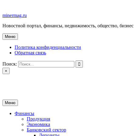
Перейти
к
minermag.ru
содержимому
Новостной портал, финансы, недвижимость, общество, бизнес
Меню
Политика конфиденциальности
Обратная связь
Поиск:
×
minermag.ru
Новостной портал, финансы, недвижимость, общество, бизнес
Меню
Финансы
Продукция
Экономика
Банковский сектор
Депозиты