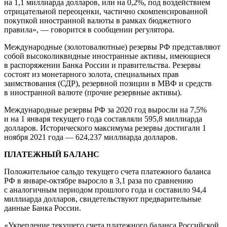
на 1,1 миллиарда долларов, или на 0,2%, под воздействием
отрицательной переоценки, частично скомпенсированной
покупкой иностранной валюты в рамках бюджетного
правила», — говорится в сообщении регулятора.
Международные (золотовалютные) резервы РФ представляют
собой высоколиквидные иностранные активы, имеющиеся
в распоряжении Банка России и правительства. Резервы
состоят из монетарного золота, специальных прав
заимствования (СДР), резервной позиции в МВФ и средств
в иностранной валюте (прочие резервные активы).
Международные резервы РФ за 2020 год выросли на 7,5%
и на 1 января текущего года составляли 595,8 миллиарда
долларов. Исторического максимума резервы достигали 1
ноября 2021 года — 624,237 миллиарда долларов.
ПЛАТЕЖНЫЙ БАЛАНС
Положительное сальдо текущего счета платежного баланса
РФ в январе-октябре выросло в 3,1 раза по сравнению
с аналогичным периодом прошлого года и составило 94,4
миллиарда долларов, свидетельствуют предварительные
данные Банка России.
«Укрепление текущего счета платежного баланса Российской