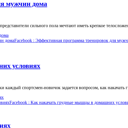
ля мужчин дома
представители сильного пола мечтают иметь крепкое телосложе
дома
ин дома
Facebook
: Эффективная программа тренировок для мужч
них условиях
ки каждый спортсмен-новичок задается вопросом, как накачат
ях
овиях
Facebook
: Как накачать грудные мышцы в домашних услов
виях