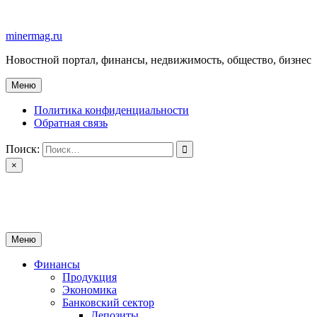
Перейти
к
minermag.ru
содержимому
Новостной портал, финансы, недвижимость, общество, бизнес
Меню
Политика конфиденциальности
Обратная связь
Поиск:
×
minermag.ru
Новостной портал, финансы, недвижимость, общество, бизнес
Меню
Финансы
Продукция
Экономика
Банковский сектор
Депозиты