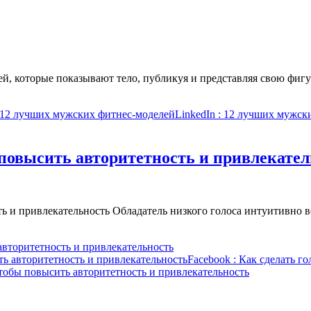
й, которые показывают тело, публикуя и представляя свою фиг
 12 лучших мужских фитнес-моделей
LinkedIn
: 12 лучших мужск
 повысить авторитетность и привлекате
сть и привлекательность Обладатель низкого голоса интуитивно
авторитетность и привлекательность
ть авторитетность и привлекательность
Facebook
: Как сделать г
чтобы повысить авторитетность и привлекательность