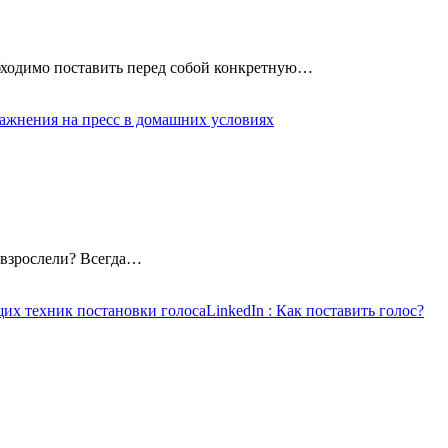
обходимо поставить перед собой конкретную…
ажнения на пресс в домашних условиях
повзрослели? Всегда…
щих техник постановки голоса
LinkedIn
: Как поставить голос?