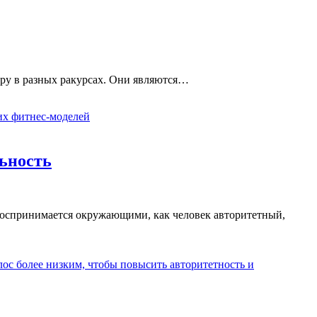
уру в разных ракурсах. Они являются…
их фитнес-моделей
льность
 воспринимается окружающими, как человек авторитетный,
олос более низким, чтобы повысить авторитетность и