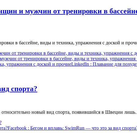
нщин и мужчин от тренировки в бассейне
ировки в бассейне, виды и техника, упражнения с доской и про
чин от тренировки в бассейне, виды и техника, упражнения с д
 мужчин от тренировки в бассейне, виды и техника, упражнения 
ка, упражнения с доской и прочие
LinkedIn
: Плавание для похуде
вид спорта?
 — относительно новый вид спорта, появившийся в Швеции лиш
?
рта?
Facebook
: Бегом и вплавь: SwimRun — что это за вид спорта