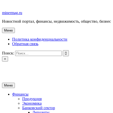
Перейти
к
minermag.ru
содержимому
Новостной портал, финансы, недвижимость, общество, бизнес
Меню
Политика конфиденциальности
Обратная связь
Поиск:
×
minermag.ru
Новостной портал, финансы, недвижимость, общество, бизнес
Меню
Финансы
Продукция
Экономика
Банковский сектор
Депозиты