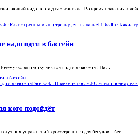
звивающий вид спорта для организма. Во время плавания заде
ook
: Какие группы мышц тренирует плавание
LinkedIn
: Какие г
е надо идти в бассейн
н Почему большинству не стоит идти в бассейн? На…
ти в бассейн
 идти в бассейн
Facebook
: Плавание после 30 лет или почему вам
для кого подойдёт
о из лучших упражнений кросс-тренинга для бегунов – бег…