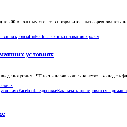
нции 200 м вольным стилем в предварительных соревнованиях 
лавания кролем
LinkedIn
: Техника плавания кролем
омашних условиях
 введения режима ЧП в стране закрылись на несколько недель ф
ловиях
 условиях
Facebook
: ЗдоровьеКак начать тренироваться в домаш
ие