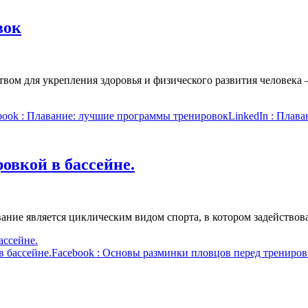
вок
ом для укрепления здоровья и физического развития человека 
book
: Плавание: лучшие программы тренировок
LinkedIn
: Плава
овкой в бассейне.
вание является циклическим видом спорта, в котором задейств
ассейне.
 бассейне.
Facebook
: Основы разминки пловцов перед тренировк