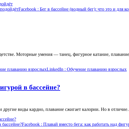
одойдёт
о подойдёт
Facebook
: Бег в бассейне (водный бег): что это и для к
етстве. Моторные умения — танец, фигурное катание, плавание
ние плаванию взрослых
LinkedIn
: Обучение плаванию взрослых
фигурой в бассейне?
к и другие виды кардио, плавание сжигает калории. Но в отличи
ассейне?
в бассейне?
Facebook
: Плавай вместо бега: как работать над фигу