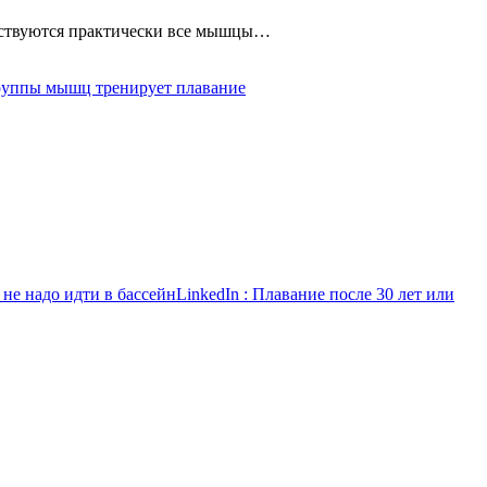
йствуются практически все мышцы…
руппы мышц тренирует плавание
 не надо идти в бассейн
LinkedIn
: Плавание после 30 лет или