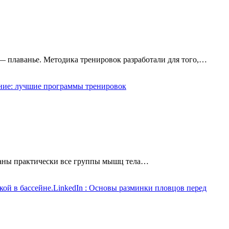
— плаванье. Методика тренировок разработали для того,…
ние: лучшие программы тренировок
ованы практически все группы мышц тела…
ой в бассейне.
LinkedIn
: Основы разминки пловцов перед