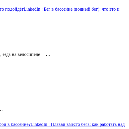
ого подойдёт
LinkedIn
: Бег в бассейне (водный бег): что это и
, езда на велосипеде —…
е…
рой в бассейне?
LinkedIn
: Плавай вместо бега: как работать над