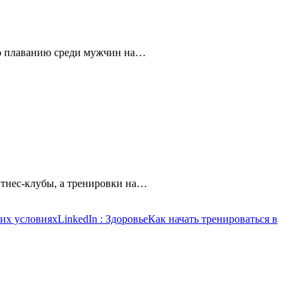
по плаванию среди мужчин на…
итнес-клубы, а тренировки на…
них условиях
LinkedIn
: ЗдоровьеКак начать тренироваться в