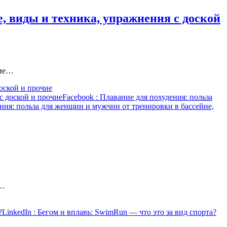
, виды и техника, упражнения с доской
чие…
оской и прочие
с доской и прочие
Facebook
: Плавание для похудения: польза
ния: польза для женщин и мужчин от тренировки в бассейне,
ь…
?
LinkedIn
: Бегом и вплавь: SwimRun — что это за вид спорта?