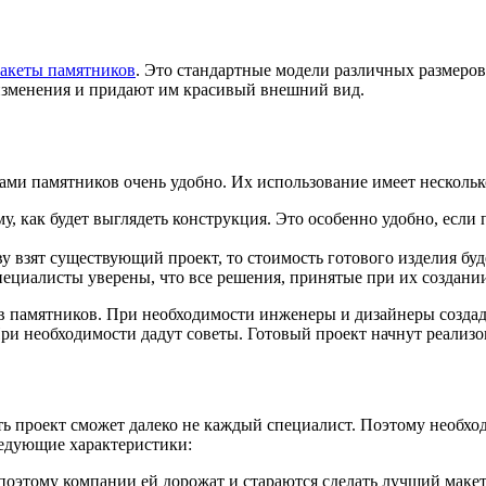
акеты памятников
. Это стандартные модели различных размеров
 изменения и придают им красивый внешний вид.
тами памятников очень удобно. Их использование имеет несколь
му, как будет выглядеть конструкция. Это особенно удобно, есл
у взят существующий проект, то стоимость готового изделия буд
ециалисты уверены, что все решения, принятые при их создани
в памятников. При необходимости инженеры и дизайнеры создаду
ри необходимости дадут советы. Готовый проект начнут реализов
ть проект сможет далеко не каждый специалист. Поэтому необ
ледующие характеристики:
оэтому компании ей дорожат и стараются сделать лучший макет 