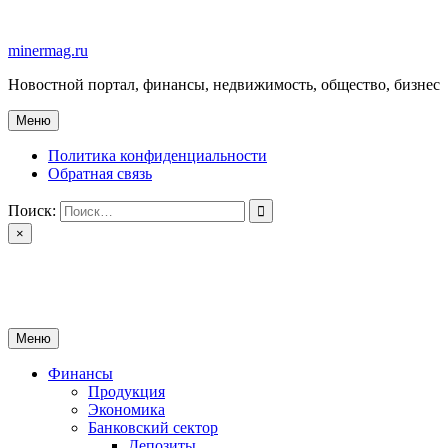
Перейти
к
minermag.ru
содержимому
Новостной портал, финансы, недвижимость, общество, бизнес
Меню
Политика конфиденциальности
Обратная связь
Поиск:
×
minermag.ru
Новостной портал, финансы, недвижимость, общество, бизнес
Меню
Финансы
Продукция
Экономика
Банковский сектор
Депозиты