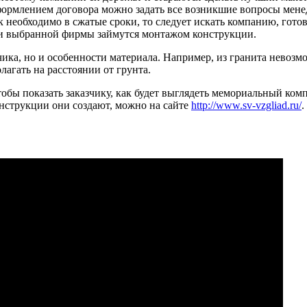
формлением договора можно задать все возникшие вопросы менед
 необходимо в сжатые сроки, то следует искать компанию, готов
ки выбранной фирмы займутся монтажом конструкции.
чика, но и особенности материала. Например, из гранита невоз
лагать на расстоянии от грунта.
обы показать заказчику, как будет выглядеть мемориальный компл
конструкции они создают, можно на сайте
http://www.sv-vzgliad.ru/
.