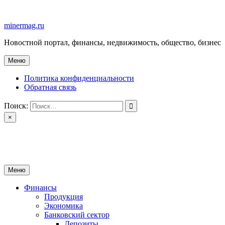
Перейти
к
minermag.ru
содержимому
Новостной портал, финансы, недвижимость, общество, бизнес
Меню
Политика конфиденциальности
Обратная связь
Поиск:
×
minermag.ru
Новостной портал, финансы, недвижимость, общество, бизнес
Меню
Финансы
Продукция
Экономика
Банковский сектор
Депозиты