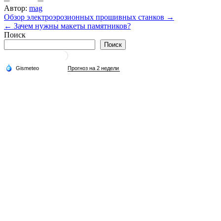
Автор:
mag
Навигация
Обзор электроэрозионных прошивных станков →
← Зачем нужны макеты памятников?
по
Поиск
записям
Поиск