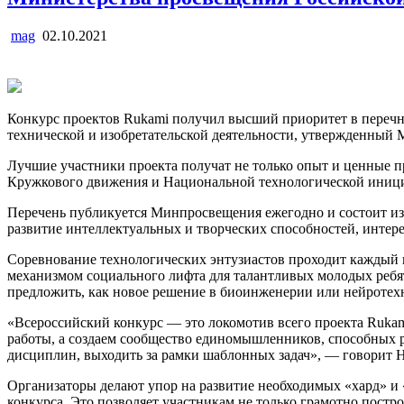
mag
02.10.2021
Конкурс проектов Rukami получил высший приоритет в перечне
технической и изобретательской деятельности, утвержденный
Лучшие участники проекта получат не только опыт и ценные п
Кружкового движения и Национальной технологической иниц
Перечень публикуется Минпросвещения ежегодно и состоит из 4
развитие интеллектуальных и творческих способностей, интере
Соревнование технологических энтузиастов проходит каждый 
механизмом социального лифта для талантливых молодых ребят
предложить, как новое решение в биоинженерии или нейротехно
«Всероссийский конкурс — это локомотив всего проекта Ruka
работы, а создаем сообщество единомышленников, способных р
дисциплин, выходить за рамки шаблонных задач», — говорит 
Организаторы делают упор на развитие необходимых «хард» и 
конкурса. Это позволяет участникам не только грамотно постро