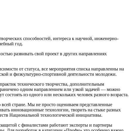
ворческих способностей, интереса к научной, инженерно-
чебный год.
остью развивать свой проект в других направлениях
симости от статуса, все мероприятия списка направленны на
еской и физкультурно-спортивной деятельности молодежи.
практик технического творчества, дополнительным
ограничено одним направлением или узкой задачей — можно
 состоять из одного или нескольких человек разного возраста.
 всей стране. Мы не просто оцениваем представленные
ивать инновационные технологии, творить на стыке разных
ществ Национальной технологической инициативы.
 защитой с финалистами работают эксперты и партнеры
оны. Для разработок в категории «Профи» это особенно важно,