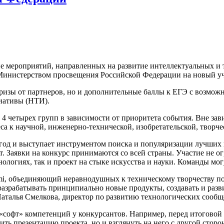
 мероприятий, направленных на развитие интеллектуальных и т
 Министерством просвещения Российской Федерации на новый у
ризы от партнеров, но и дополнительные баллы к ЕГЭ с возможн
иативы (НТИ).
 четырех групп в зависимости от приоритета события. Вне зави
са к научной, инженерно-технической, изобретательской, творч
год и выступает инструментом поиска и популяризации лучших 
. Заявки на конкурс принимаются со всей страны. Участие не 
логиях, так и проект на стыке искусства и науки. Команды могут
mi, объединяющий неравнодушных к техническому творчеству по
азрабатывать принципиально новые продукты, создавать и разв
Наталья Смелкова, директор по развитию технологических сооб
«софт» компетенций у конкурсантов. Например, перед итоговой
ить презентацию проекта, но и взглянуть на него с другой стор