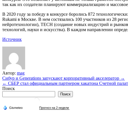
так как их создатели планируют коммерциализацию и массовое
В 2020 году за победу в конкурсе боролись 872 технологичес
Rukami в Москве. В нем состязались 100 участников из 28 рег
нейротехнологии), TECH (создание новых индустрий и рынков)
технологий, науки и искусства). В каждом направлении опреде
Источник
Автор:
mag
Навигация
Сибур и Generations запускают корпоративный акселератор →
← СБЕР стал официальным партнером хакатона Счетной палат
по
Поиск
записям
Поиск