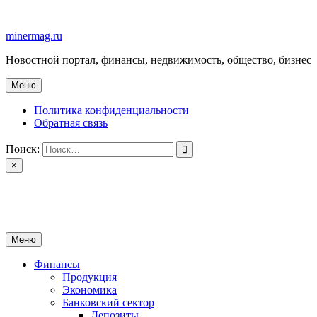
Перейти
к
minermag.ru
содержимому
Новостной портал, финансы, недвижимость, общество, бизнес
Меню
Политика конфиденциальности
Обратная связь
Поиск:
×
minermag.ru
Новостной портал, финансы, недвижимость, общество, бизнес
Меню
Финансы
Продукция
Экономика
Банковский сектор
Депозиты