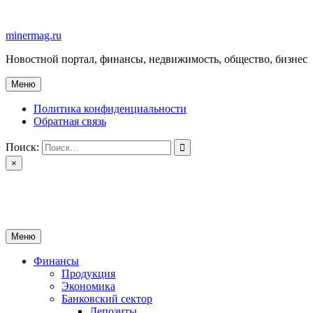
Перейти
к
minermag.ru
содержимому
Новостной портал, финансы, недвижимость, общество, бизнес
Меню
Политика конфиденциальности
Обратная связь
Поиск:
×
minermag.ru
Новостной портал, финансы, недвижимость, общество, бизнес
Меню
Финансы
Продукция
Экономика
Банковский сектор
Депозиты