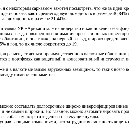
, я с некоторым сарказмом захотел посмотреть, что же за идеи к
е идеи» показывают среднегодовую доходность в размере 36,84%
л доходность в размере 21,44%.
а заявка УК «Арикапитал» на лидерство и как поведет себя фонд
 новых звезд, повышенного внимания прессы и новых инвесторо
облигации, и она также, на первый взгляд, широко представлена
5% в год, то их число сократится до 19.
ндов размещает деньги преимущественно в валютные облигации 
тся в портфелях как защитный и консервативный инструмент, н
же и в валютные займы зарубежных заемщиков, то таких всего 
 между ними очень заметна.
 можно составлять долгосрочные широко диверсифицированные 
, и не самый широкий. Но главное, можно автоматизировать пр
ться соблазну потратить деньги на текущие нужды.
и управляющими компаниями, что затруднит возможность видеть 