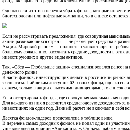
фонда вкладывают средства исключительно в российские акции
Однако если из этого перечня убрать фонды, которые инвестиру
биотехнологии или нефтяные компании, то в списке останется 
Если не рассматривать предложения, где совокупная максимал
акций развивающихся стран» — не размещает средства в разв
Акции. Мировой рынок» — полностью удовлетворяют требован
большому сожалению, рассчитать средние доходности в этих дв
инвестирующих в другие виды активов.
Так, «Сбер — Глобальные акции» специализировался ранее на
денежного рынка.
В части фондов, инвестирующих деньги в российский рынок ак
экспертиза. Пайщикам доступны 62 разных фонда, однако если 
скажем, только в акции с высокими дивидендами, то список со
Если отсортировать фонды, где совокупная максимальная годо
Для каждого из них я рассчитал среднегодовую доходность за 
инвестициях на один год. Данный расчет не включает в себя 
Десятка фондов-лидеров представлена в таблице выше.
В перечень самых доходных фондов не попал один из участник
управляющей компании «Арикапитал». Он начал работу только в