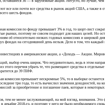
, оставшиеся 36 — в зарубежные акции. Негусто, но лучше, чем 
ют все или почти все средства в рынок акций США, а также в от
всего шесть фондов.
ьная комиссия по фонду превышает 3% в год, то шорт-лист сокр
итые рынки, поэтому не совсем подходит для наших целей. Но 
иям об относительно низких годовых комиссиях и широкой див
ух фондах на сегодняшний день нельзя. Дело в том, что каждый 
 инвестициях в американские акции, а «Доходъ — Акции. Миро
ций, выбор очень широк. Что неудивительно, ведь в этом напр
из этого перечня убрать те, что размещают средства в отдельны
кратится до 39 ПИФ.
вая комиссия превышает нескромные 5%, то в выборке останется
последние три года, то есть вычислил значения доходностей, на 
комиссий за приобретение и погашение паев, которые в некотор
ов, тем не менее заслуживающий, на мой взгляд, внимания. Это
 декабре 2018-го, и поэтому у него не было необходимого срок