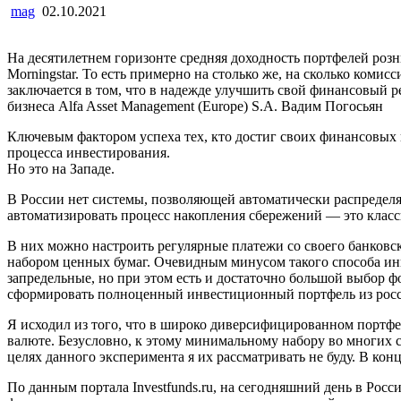
mag
02.10.2021
На десятилетнем горизонте средняя доходность портфелей роз
Morningstar. То есть примерно на столько же, на сколько ко
заключается в том, что в надежде улучшить свой финансовый р
бизнеса Alfa Asset Management (Europe) S.A. Вадим Погосьян
Ключевым фактором успеха тех, кто достиг своих финансовых
процесса инвестирования.
Но это на Западе.
В России нет системы, позволяющей автоматически распределя
автоматизировать процесс накопления сбережений — это клас
В них можно настроить регулярные платежи со своего банковс
набором ценных бумаг. Очевидным минусом такого способа ин
запредельные, но при этом есть и достаточно большой выбор 
сформировать полноценный инвестиционный портфель из россий
Я исходил из того, что в широко диверсифицированном портф
валюте. Безусловно, к этому минимальному набору во многих с
целях данного эксперимента я их рассматривать не буду. В ко
По данным портала Investfunds.ru, на сегодняшний день в Рос