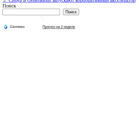
← Сибур и Generations запускают корпоративный акселератор
по
Поиск
записям
Поиск