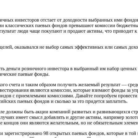
ничных инвесторов отстает от доходности выбранных ими фондов
миссии классических паевых фондов превышают комиссии бюджетн
езультат люди чаще покупают и продают активы, что приводит к
 целей, оказывался не выбор самых эффективных или самых дох
ть деньги розничного инвестора в выбранный им набор ценных б
сические паевые фонды.
кого счета и таким образом получить желаемый результат — сре
вестирования являются комиссии, которые взимают фонды за уп
фондов с приемлемыми комиссиями. Давайте попробуем провести
ских паевых фондов и сколько за это придется заплатить.
еле должны быть акции компаний развитых и развивающихся стр
лучаях имеет смысл добавлять и другие активы, например золот
нце концов они являются желательным, но не обязательным элеме
сии зарегистрировано 98 открытых паевых фондов, которые в то