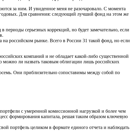
роются за ним. И увиденное меня не разочаровало. С момента
 годовых. Для сравнения: следующий лучший фонд на этом же
 в периоды серьезных коррекций, но будет замечательно, если
в.
 на российском рынке. Всего в России 31 такой фонд, но если
российских компаний и не обладает какой-либо существенной
о можно ли назвать таковым облигации лишь российских
восемь. Они приблизительно сопоставимы между собой по
портфели с умеренной комиссионной нагрузкой и более чем
оцесс формирования капитала, решая таким образом ключевую
свой портфель целиком в формате единого отчета и наблюдать