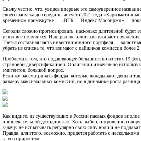
Скажу честно, что, увидев впервые это самоуверенное название
своего запуска до середины августа 2021 года «Харизматичны
временном промежутке — «ВТБ — Индекс Мосбиржи» — показа
Сегодня сложно прогнозировать, насколько длительной будет эт
у них все получится. Наш рынок точно заслуживает появления
Третья составная часть инвестиционного портфеля — валютные 
убрать из списка те, что взимают с пайщиков комиссии более 2,
Проблема в том, что подавляющее большинство из этих 19 фо
страновой диверсификацией. Облигации изначально использую
эмитентов, большой вопрос.
Если же рассматривать фонды, которые вкладывают деньги так
размеру максимальных комиссий, но в динамике роста разница
Как видите, из существующих в России паевых фондов вполне
привлекательной доходностью. Хоть выбор, откровенно говоря
задачу: не испытывать регулярно свою силу воли и не поддава
Правда, для этого, возможно, придется работать с нескольким
за его приростом.