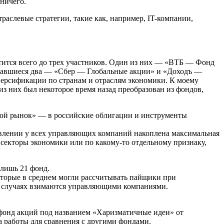
ничего.
раслевые стратегии, такие как, например, IT-компании,
атится всего до трех участников. Один из них — «ВТБ — Фонд
оставшиеся два — «Сбер — Глобальные акции» и «Доходъ —
ерсификации по странам и отраслям экономики. К моему
из них был некоторое время назад преобразован из фондов,
вой рынок» — в российские облигации и инструменты
авлении у всех управляющих компаний накоплена максимальная
е секторы экономики или по какому-то отдельному признаку,
 лишь 21 фонд.
которые в среднем могли рассчитывать пайщики при
ых случаях взимаются управляющими компаниями.
 фонд акций под названием «Харизматичные идеи» от
а работы для сравнения с другими фондами.