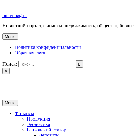
Перейти
к
minermag.ru
содержимому
Новостной портал, финансы, недвижимость, общество, бизнес
Меню
Политика конфиденциальности
Обратная связь
Поиск:
×
minermag.ru
Новостной портал, финансы, недвижимость, общество, бизнес
Меню
Финансы
Продукция
Экономика
Банковский сектор
Депозиты