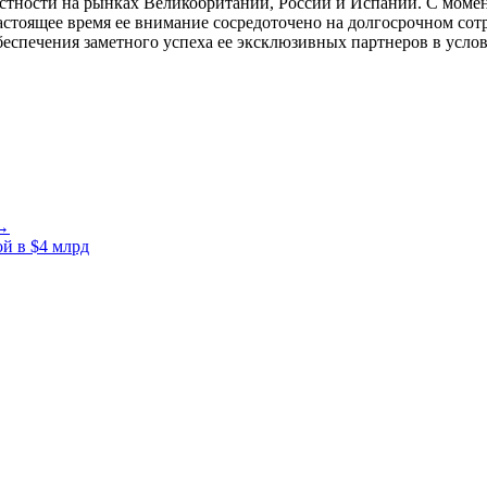
стности на рынках Великобритании, России и Испании. С момен
астоящее время ее внимание сосредоточено на долгосрочном сот
еспечения заметного успеха ее эксклюзивных партнеров в усло
 →
й в $4 млрд