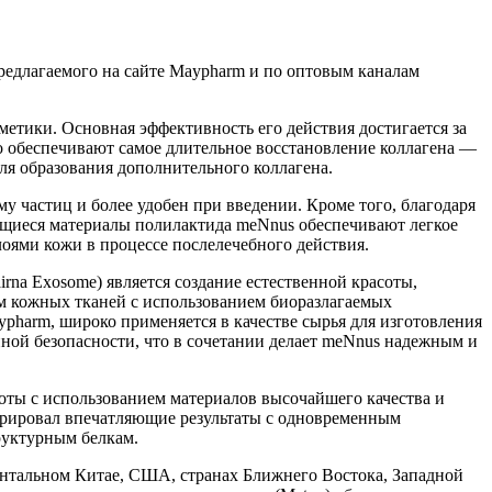
предлагаемого на сайте Maypharm и по оптовым каналам
тики. Основная эффективность его действия достигается за
 обеспечивают самое длительное восстановление коллагена —
ля образования дополнительного коллагена.
частиц и более удобен при введении. Кроме того, благодаря
ящиеся материалы полилактида meNnus обеспечивают легкое
лоями кожи в процессе послелечебного действия.
irna Exosome) является создание естественной красоты,
ем кожных тканей с использованием биоразлагаемых
pharm, широко применяется в качестве сырья для изготовления
ной безопасности, что в сочетании делает meNnus надежным и
соты с использованием материалов высочайшего качества и
трировал впечатляющие результаты с одновременным
руктурным белкам.
нтальном Китае, США, странах Ближнего Востока, Западной