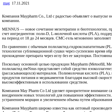
mag
17.11.2021
Компания Maypharm Co., Ltd с радостью объявляет о выпуске н
компании.
MENNUS — новое сочетание мезотерапии и биотехнологии, пре
счет ингредиентов: поли-D, L-молочной кислоты (PLA), подд
на период от 18 до 24 месяцев. CMC-гель мгновенно заполняе
По сравнению с обычным полилактид-гидроксиапатитным (PLA 
технологии сублимационной сушки через суспензию время обр
прохождение препарата через иглу без ее закупорки. Постоянн
Поскольку основной целью продукции Maypharm (Metoofill, Meto
полилактид meNnus представляет собой средство нэоколлаген
(рассасывающихся) материалов. Полимолочная кислота (PLA), 
продуктов питания и медикаментов благодаря высокой скорост
высокоэффективным в использовании средством.
Компания May Pharm Co Ltd уделяет приоритетное внимание са
внедрением новых технологий для повышения эффективности.
устранением морщин и увеличением объема путем образования
Компания Maypharm широко известна как оптовый производите