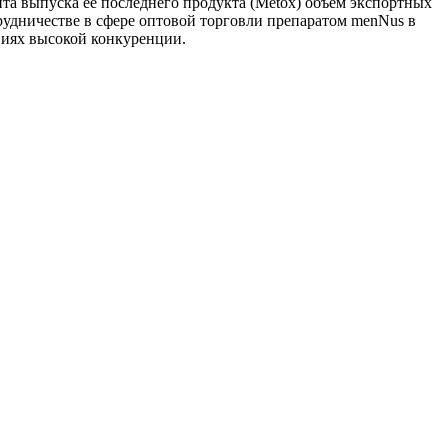
та выпуска ее последнего продукта (Metox) объем экспортных
рудничестве в сфере оптовой торговли препаратом menNus в
виях высокой конкуренции.