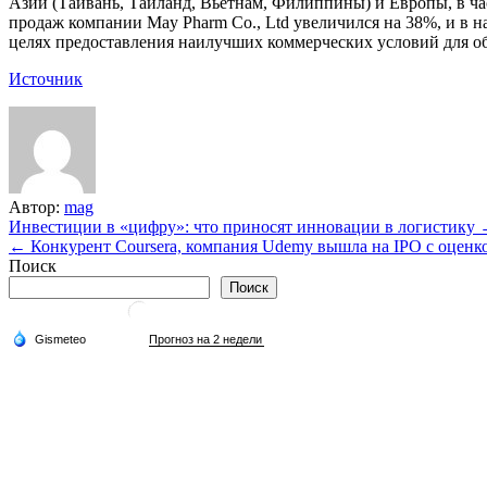
Азии (Тайвань, Таиланд, Вьетнам, Филиппины) и Европы, в ча
продаж компании May Pharm Co., Ltd увеличился на 38%, и в н
целях предоставления наилучших коммерческих условий для об
Источник
Автор:
mag
Навигация
Инвестиции в «цифру»: что приносят инновации в логистику
← Конкурент Coursera, компания Udemy вышла на IPO с оценко
по
Поиск
записям
Поиск