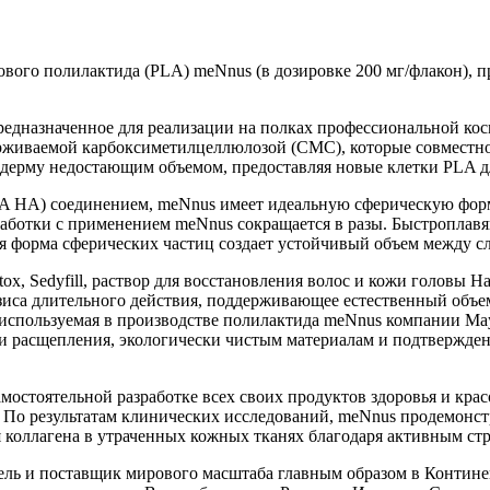
ового полилактида (PLA) meNnus (в дозировке 200 мг/флакон), 
дназначенное для реализации на полках профессиональной косме
ерживаемой карбоксиметилцеллюлозой (CMC), которые совместно
т дерму недостающим объемом, предоставляя новые клетки PLA д
HA) соединением, meNnus имеет идеальную сферическую форму 
аботки с применением meNnus сокращается в разы. Быстроплав
ая форма сферических частиц создает устойчивый объем между с
x, Sedyfill, раствор для восстановления волос и кожи головы Ha
езиса длительного действия, поддерживающее естественный объ
используемая в производстве полилактида meNnus компании May
и расщепления, экологически чистым материалам и подтвержден
мостоятельной разработке всех своих продуктов здоровья и кра
 По результатам клинических исследований, meNnus продемонс
 коллагена в утраченных кожных тканях благодаря активным ст
ль и поставщик мирового масштаба главным образом в Контине